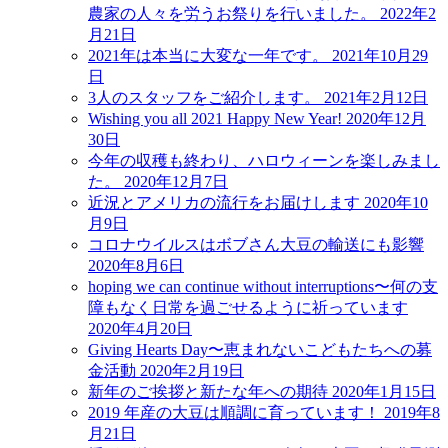
農家の人々を労うお祭りを行いました。
2022年2
月21日
2021年は本当に大変な一年です。
2021年10月29
日
3人のスタッフをご紹介します。
2021年2月12日
Wishing you all 2021 Happy New Year!
2020年12月
30日
今年の収穫も終わり、ハロウィーンを楽しみまし
た。
2020年12月7日
近況とアメリカの流行をお届けします
2020年10
月9日
コロナウイルスはボブさん大豆の輸送にも影響
2020年8月6日
hoping we can continue without interruptions〜何の支
障もなく日常を過ごせるように祈っています
2020年4月20日
Giving Hearts Day〜恵まれないこどもたちへの募
金活動
2020年2月19日
新年のご挨拶と新たな年への期待
2020年1月15日
2019 年産の大豆は順調に育っています！
2019年8
月21日