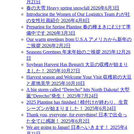
月21日
春の大雪 Heavy spring snowfall
2026年6月3日
Introducing the Women of Our Logistics Team わが社
の女性社員紹介
2026年4月8日
Preparing for Spring Planting 春の種まきにむけて準
備中です
2026年3月3日
Our warm greetings from U.S.A アメリカから新年の
ご挨拶
2026年2月2日
Seasons Greetings 年末年始のご挨拶
2025年12月26
日
Soybean Harvest Has Begun!t 大豆の収穫が始まり
ました！
2025年10月27日
Harvest season and Welcome Your Visit 収穫前の大豆
と産地見学
2025年10月10日
A big storm called “Derecho” hits North Dakota! 大型
嵐“Derecho”発生！
2025年7月24日
2025 Planting has finished ! 植付けが終わり、生育
シーズンが始まりました！
2025年6月24日
Thank you, everyone, for everything! 日本で出会っ
た全てに感謝！
2025年6月2日
We are going to Japan! 日本へいきます！
2025年4
月21日