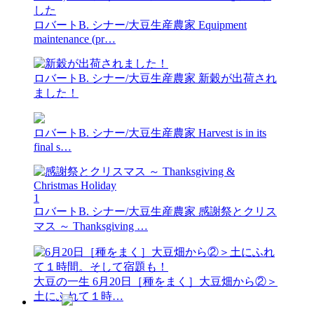
ロバートB. シナー/大豆生産農家
Equipment
maintenance (pr…
ロバートB. シナー/大豆生産農家
新穀が出荷され
ました！
ロバートB. シナー/大豆生産農家
Harvest is in its
final s…
1
ロバートB. シナー/大豆生産農家
感謝祭とクリス
マス ～ Thanksgiving …
大豆の一生
6月20日［種をまく］大豆畑から②＞
土にふれて１時…