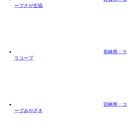
ープさが生協
長崎県：ラ
ラコープ
宮崎県：コ
ープみやざき