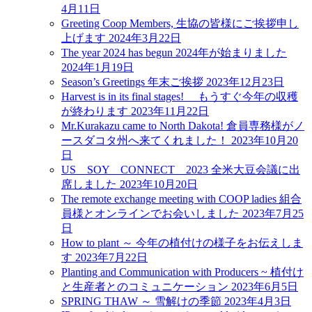
4月11日
Greeting Coop Members, 生協の皆様にご挨拶申し
上げます
2024年3月22日
The year 2024 has begun 2024年が始まりました
2024年1月19日
Season’s Greetings 年末ご挨拶
2023年12月23日
Harvest is in its final stages! もうすぐ今年の収穫
が終わります
2023年11月22日
Mr.Kurakazu came to North Dakota! 倉員専務様がノ
ースダコタ州へ来てくれました！
2023年10月20
日
US SOY CONNECT 2023 全米大豆会議に出
席しました
2023年10月20日
The remote exchange meeting with COOP ladies 組合
員様とオンラインでお会いしました
2023年7月25
日
How to plant ～ 今年の植付けの様子をお伝えしま
す
2023年7月22日
Planting and Communication with Producers ~ 植付け
と生産者とのコミュニケーション
2023年6月5日
SPRING THAW ～ 雪解けの季節
2023年4月3日