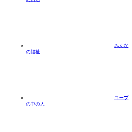
みんな
の福祉
コープ
の中の人