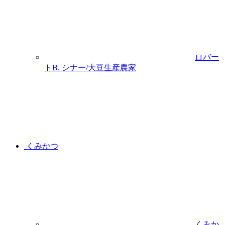
ロバー
トB. シナー/大豆生産農家
くみかつ
くみか