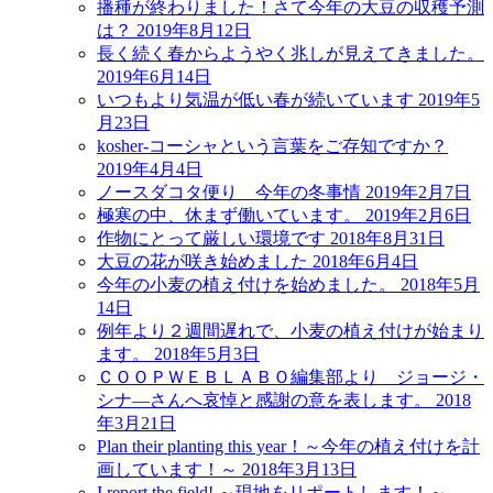
播種が終わりました！さて今年の大豆の収穫予測
は？
2019年8月12日
長く続く春からようやく兆しが見えてきました。
2019年6月14日
いつもより気温が低い春が続いています
2019年5
月23日
kosher-コーシャという言葉をご存知ですか？
2019年4月4日
ノースダコタ便り 今年の冬事情
2019年2月7日
極寒の中、休まず働いています。
2019年2月6日
作物にとって厳しい環境です
2018年8月31日
大豆の花が咲き始めました
2018年6月4日
今年の小麦の植え付けを始めました。
2018年5月
14日
例年より２週間遅れで、小麦の植え付けが始まり
ます。
2018年5月3日
ＣＯＯＰＷＥＢＬＡＢＯ編集部より ジョージ・
シナ―さんへ哀悼と感謝の意を表します。
2018
年3月21日
Plan their planting this year！～今年の植え付けを計
画しています！～
2018年3月13日
I report the field! ～現地をリポートします！～