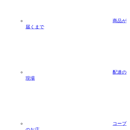
商品が
届くまで
配達の
現場
コープ
のお店