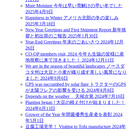
More Moisture 今年は早い雪解けの早い冬でした
2025年4月9日
Happiness in Winter アメリカ北部の冬の楽しみ
2025年3月18日
New Year Greetings and First Shipment Report 新年挨
拶と初出荷のご報告
2025年1月30日
Year-End Greetings 年末のごあいさつ
2024年12月
26日
CO-OP members visit, 2024 今年も生協の皆様に産
地視察に来て頂きました！
2024年12月11日
We are in the season of beautiful landscapes ノースダ
コタ州は大豆と小麦が織り成す美しい風景になり
ました
2024年9月6日
GPS was succumbed by solar flare トラクターのGPS
が太陽フレアの影響を受ける
2024年8月8日
Depends on the weather 天候次第
2024年7月10日
Planting began ! 大豆の植え付けが始まりました！
2024年6月13日
Grower of the Year 年間最優秀生産者を表彰
2024
年5月1日
豆腐工場見学！ Visiting to Tofu manufacture
2024年