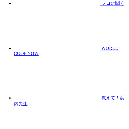
プロに聞く
WORLD
COOP NOW
教えて！浜
内先生