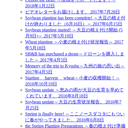
2018年1月22日
ビデオレターをお届けします。
2017年7月28日
Soybean planting has been complete! ～大豆の植え付
けが終わりました（6月16日）～
2017年6月15日
Soybean planting started! ～大豆の植え付け開始 (5
月9日)～
2017年5月19日
Wheat planting ～小麦の植え付け状況報告～
2017
年5月18日
SB&B has purchased a drone～ドローンを購入しま
した～
2017年4月5日
Memory of the trip to Kyushu～九州の旅の思い出～
2017年4月5日
Starting harvest wheat～小麦の収穫開始！～
2016年10月19日
Soybean update ～恵みの雨が大豆の生育を早めて
くれています。
2016年8月18日
Soybean update～大豆の生育状況報告。
2016年7
月25日
Spring is finally here! ～ここノースダコタにもつい
に春がやってきました。
2016年6月8日
the Spring Planting Preparations ～春の植え付け準備