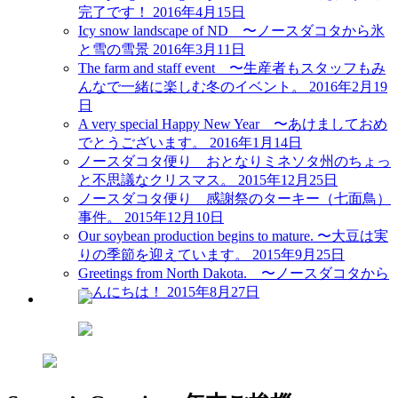
完了です！
2016年4月15日
Icy snow landscape of ND 〜ノースダコタから氷
と雪の雪景
2016年3月11日
The farm and staff event 〜生産者もスタッフもみ
んなで一緒に楽しむ冬のイベント。
2016年2月19
日
A very special Happy New Year 〜あけましておめ
でとうございます。
2016年1月14日
ノースダコタ便り おとなりミネソタ州のちょっ
と不思議なクリスマス。
2015年12月25日
ノースダコタ便り 感謝祭のターキー（七面鳥）
事件。
2015年12月10日
Our soybean production begins to mature. 〜大豆は実
りの季節を迎えています。
2015年9月25日
Greetings from North Dakota. 〜ノースダコタから
こんにちは！
2015年8月27日