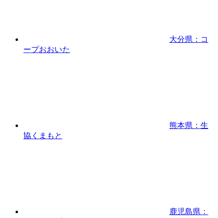
大分県：コ
ープおおいた
熊本県：生
協くまもと
鹿児島県：