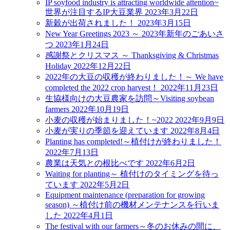
IP soyfood industry is attracting worldwide attention~
世界が注目するIP大豆業界
2023年3月22日
新穀が出荷されました！
2023年3月15日
New Year Greetings 2023 ～ 2023年新年のごあいさ
つ
2023年1月24日
感謝祭とクリスマス ～ Thanksgiving & Christmas
Holiday
2022年12月22日
2022年の大豆の収穫が終わりました！～ We have
completed the 2022 crop harvest！
2022年11月23日
生協様向けの大豆農家を訪問～Visiting soybean
farmers
2022年10月19日
小麦の収穫が始まりました！~2022
2022年9月9日
小麦が実りの季節を迎えています
2022年8月4日
Planting has completed!～植付けが終わりました！
2022年7月13日
農業は天気との根比べです
2022年6月2日
Waiting for planting～ 植付けのタイミングを待っ
ています
2022年5月2日
Equipment maintenance (preparation for growing
season) ～植付け前の機材メンテナンスを行いま
した
2022年4月1日
The festival with our farmers～冬のお休みの間に、