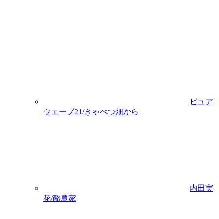
ピュア
ウェーブ21/きゃべつ畑から
内田実
花/酪農家