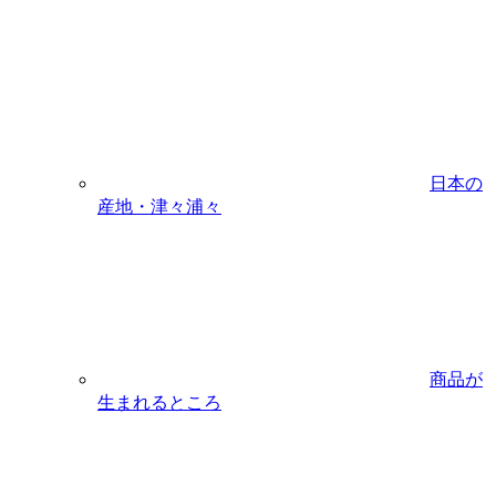
日本の
産地・津々浦々
商品が
生まれるところ