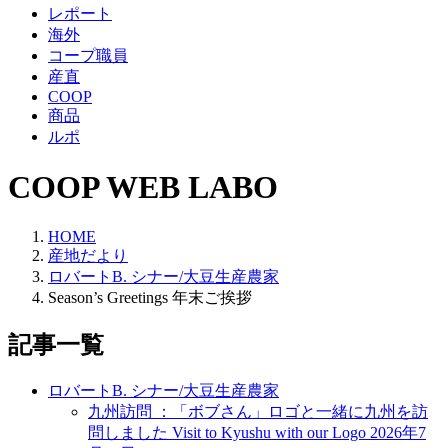
レポート
海外
コープ職員
産直
COOP
商品
ルポ
COOP WEB LABO
HOME
産地だより
ロバートB. シナー/大豆生産農家
Season’s Greetings 年末ご挨拶
記事一覧
ロバートB. シナー/大豆生産農家
九州訪問 ：「ボブさん」ロゴと一緒に九州を訪
問しました Visit to Kyushu with our Logo
2026年7