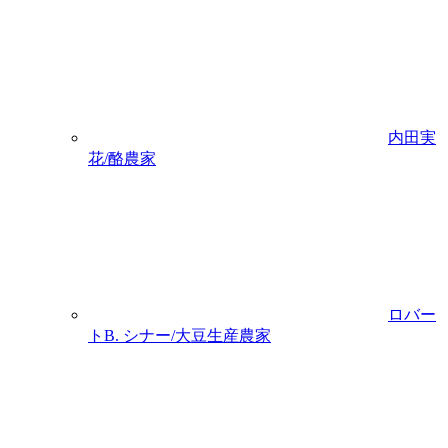
内田実
花/酪農家
ロバー
トB. シナー/大豆生産農家