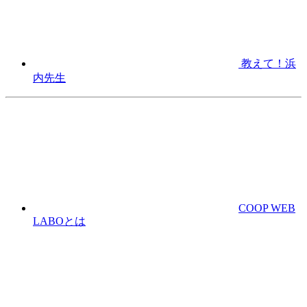
教えて！浜
内先生
COOP WEB
LABOとは