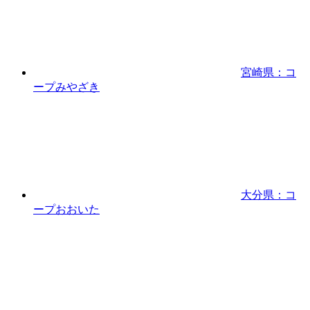
宮崎県：コ
ープみやざき
大分県：コ
ープおおいた