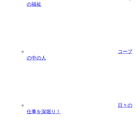
の福祉
コープ
の中の人
日々の
仕事を深堀り！