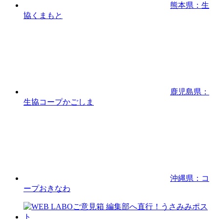
熊本県：生
協くまもと
鹿児島県：
生協コープかごしま
沖縄県：コ
ープおきなわ