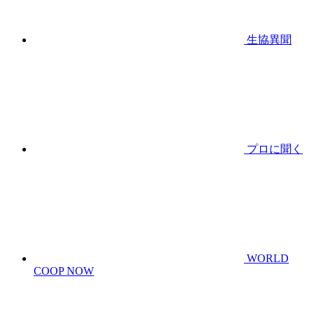
生協異聞
プロに聞く
WORLD
COOP NOW