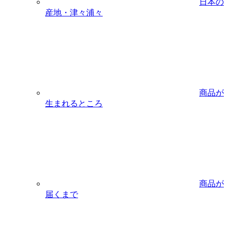
日本の
産地・津々浦々
商品が
生まれるところ
商品が
届くまで