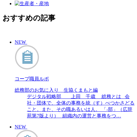
おすすめの記事
NEW
コープ職員ルポ
総務部のお気に入り 生協くまもと編
デジタル戦略部 上田 千歳 総務とは 会
社・団体で、全体の事務を統（す）べつかさどる
こと。また、その職あるいは人。 「-部」（広辞
苑第7版より） 組織内の運営と事務をつ…
NEW