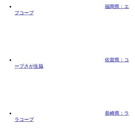
福岡県：エ
フコープ
佐賀県：コ
ープさが生協
長崎県：ラ
ラコープ