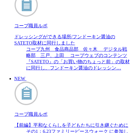
コープ職員ルポ
ドレッシングができる場所/フンドーキン醤油の
SATETO取材に同行しました
コープ九州 食品商品部 佐々木 デジタル戦
略部 三戸、上田 コープウェブのコンテンツ
『SATETO』の「お買い物のちょっと前」の取材
に同行し、フンドーキン醤油のドレッシン…
NEW
コープ職員ルポ
【前編】平和なくらしを子どもたちに引き継ぐために
その1：6.23ファミリーピースウォーク に参加し