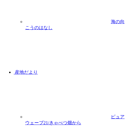
海の向
こうのはなし
産地だより
ピュア
ウェーブ21/きゃべつ畑から