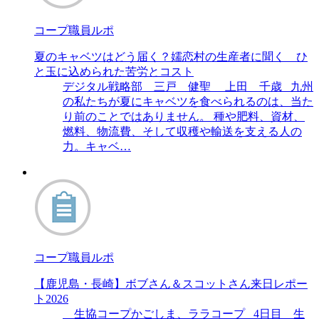
コープ職員ルポ
夏のキャベツはどう届く？嬬恋村の生産者に聞く ひ
と玉に込められた苦労とコスト
デジタル戦略部 三戸 健聖 上田 千歳 九州
の私たちが夏にキャベツを食べられるのは、当た
り前のことではありません。 種や肥料、資材、
燃料、物流費、そして収穫や輸送を支える人の
力。キャベ…
コープ職員ルポ
【鹿児島・長崎】ボブさん＆スコットさん来日レポー
ト2026
生協コープかごしま、ララコープ 4日目 生