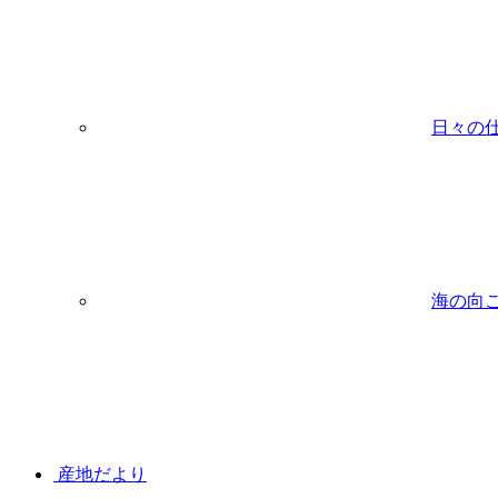
日々の
海の向
産地だより