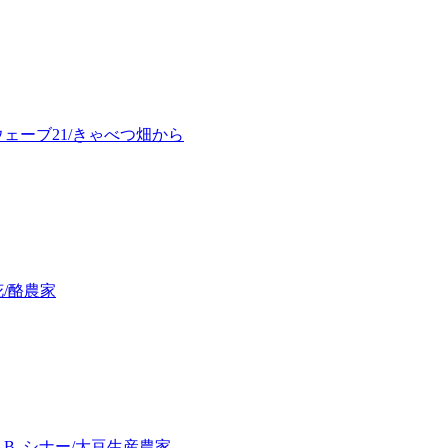
ェーブ21/きゃべつ畑から
/酪農家
B. シナー/大豆生産農家