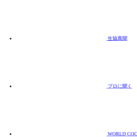
生協異聞
プロに聞く
WORLD CO