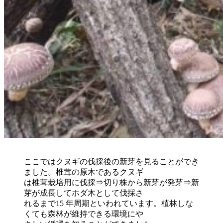
ここではクヌギの伐採後の新芽を見ることができ
ました。椎茸の原木であるクヌギ
は椎茸栽培用に伐採⇒切り株から新芽が発芽⇒新
芽が成長してホダ木として伐採さ
れるまで15 年周期といわれています。植林しな
くても森林が維持できる環境にや