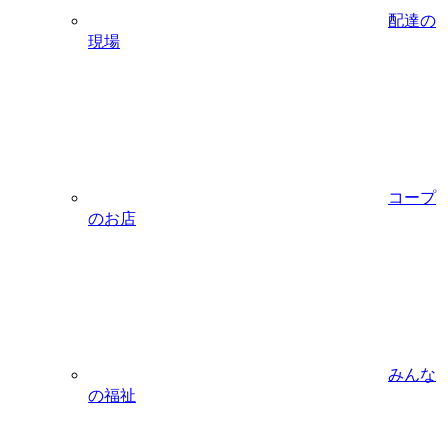
配達の
現場
コープ
のお店
みんな
の福祉