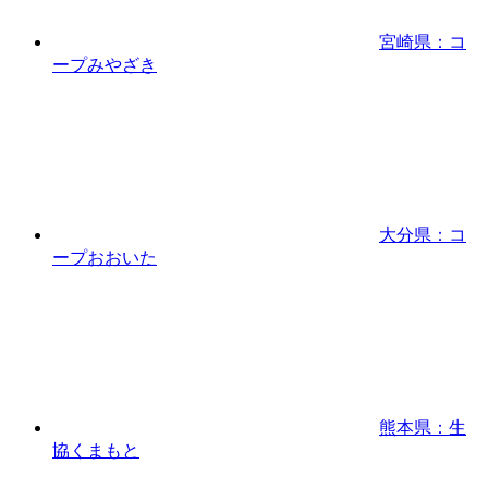
宮崎県：コ
ープみやざき
大分県：コ
ープおおいた
熊本県：生
協くまもと