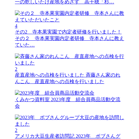
一の乾しいたけ産地をめざす 高千穂「杉…
4
その2 寺本果実園で内定者研修を行いました！
その２ 寺本果実園内定者研修 寺本さんに教え
ていた…
2
産直産地への点検を行いました
斉藤さん家のれ
んこん 産直産地への点検を行いました
くみかつ資料室
2023年度 組合員商品活動交流
会
2
アメリカ大豆生産者訪問記
2023年 ボブさんグ