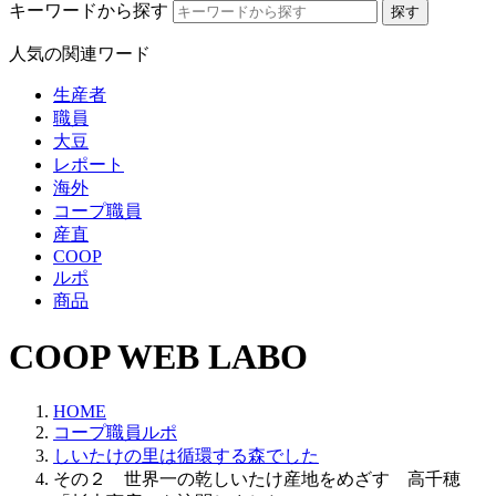
キーワードから探す
人気の関連ワード
生産者
職員
大豆
レポート
海外
コープ職員
産直
COOP
ルポ
商品
COOP WEB LABO
HOME
コープ職員ルポ
しいたけの里は循環する森でした
その２ 世界一の乾しいたけ産地をめざす 高千穂