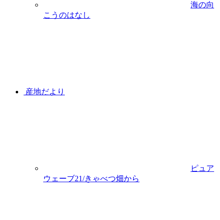
海の向
こうのはなし
産地だより
ピュア
ウェーブ21/きゃべつ畑から