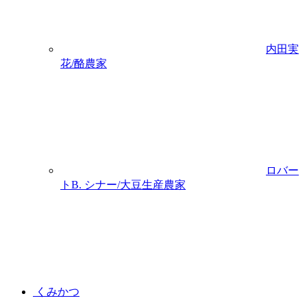
内田実
花/酪農家
ロバー
トB. シナー/大豆生産農家
くみかつ