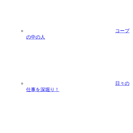
コープ
の中の人
日々の
仕事を深堀り！