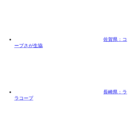
佐賀県：コ
ープさが生協
長崎県：ラ
ラコープ