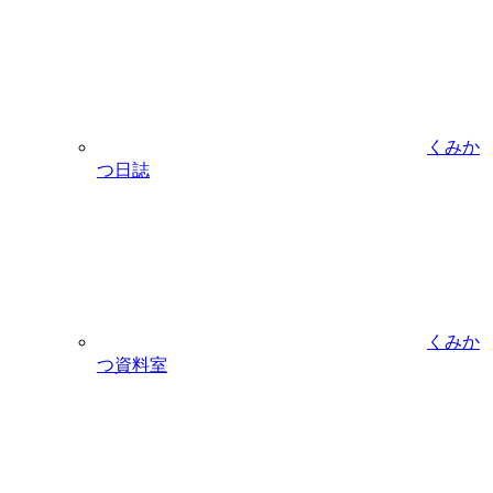
くみか
つ日誌
くみか
つ資料室