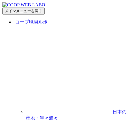
メインメニューを開く
コープ職員ルポ
日本の
産地・津々浦々