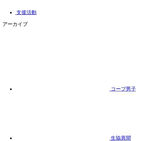
支援活動
アーカイブ
コープ男子
生協異聞