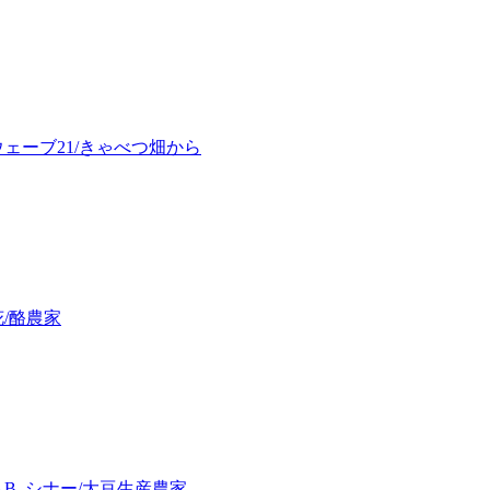
ェーブ21/きゃべつ畑から
/酪農家
B. シナー/大豆生産農家