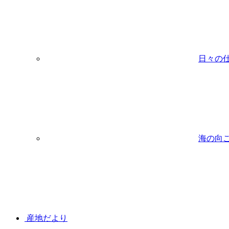
日々の
海の向
産地だより