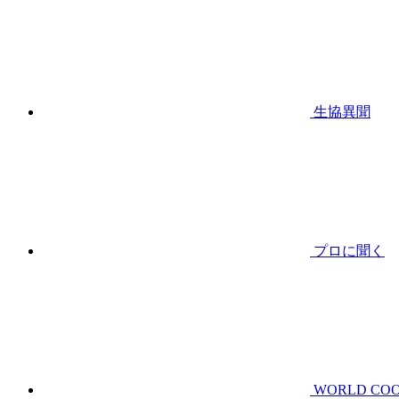
生協異聞
プロに聞く
WORLD CO