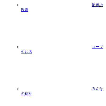
配達の
現場
コープ
のお店
みんな
の福祉