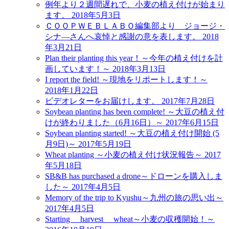
例年より２週間遅れで、小麦の植え付けが始まり
ます。
2018年5月3日
ＣＯＯＰＷＥＢＬＡＢＯ編集部より ジョージ・
シナ―さんへ哀悼と感謝の意を表します。
2018
年3月21日
Plan their planting this year！～今年の植え付けを計
画しています！～
2018年3月13日
I report the field! ～現地をリポートします！～
2018年1月22日
ビデオレターをお届けします。
2017年7月28日
Soybean planting has been complete! ～大豆の植え付
けが終わりました（6月16日）～
2017年6月15日
Soybean planting started! ～大豆の植え付け開始 (5
月9日)～
2017年5月19日
Wheat planting ～小麦の植え付け状況報告～
2017
年5月18日
SB&B has purchased a drone～ドローンを購入しま
した～
2017年4月5日
Memory of the trip to Kyushu～九州の旅の思い出～
2017年4月5日
Starting harvest wheat～小麦の収穫開始！～