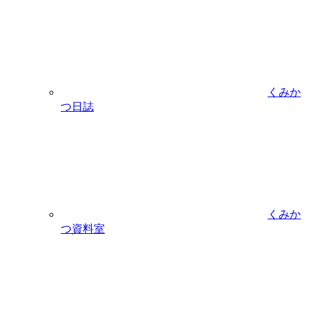
くみか
つ日誌
くみか
つ資料室