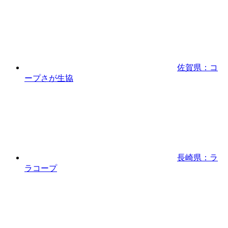
佐賀県：コ
ープさが生協
長崎県：ラ
ラコープ