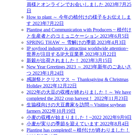
員様とオンラインでお会いしました
2023年7月25
日
How to plant ～ 今年の植付けの様子をお伝えしま
す
2023年7月22日
Planting and Communication with Producers ~ 植付け
と生産者とのコミュニケーション
2023年6月5日
SPRING THAW ～ 雪解けの季節
2023年4月3日
IP soyfood industry is attracting worldwide attention~
世界が注目するIP大豆業界
2023年3月22日
新穀が出荷されました！
2023年3月15日
New Year Greetings 2023 ～ 2023年新年のごあいさ
つ
2023年1月24日
感謝祭とクリスマス ～ Thanksgiving & Christmas
Holiday
2022年12月22日
2022年の大豆の収穫が終わりました！～ We have
completed the 2022 crop harvest！
2022年11月23日
生協様向けの大豆農家を訪問～Visiting soybean
farmers
2022年10月19日
小麦の収穫が始まりました！~2022
2022年9月9日
小麦が実りの季節を迎えています
2022年8月4日
Planting has completed!～植付けが終わりました！