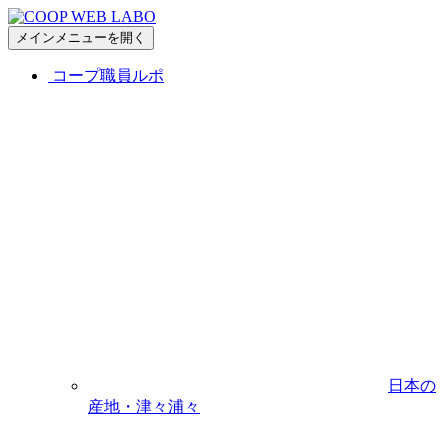
メインメニューを開く
コープ職員ルポ
日本の
産地・津々浦々