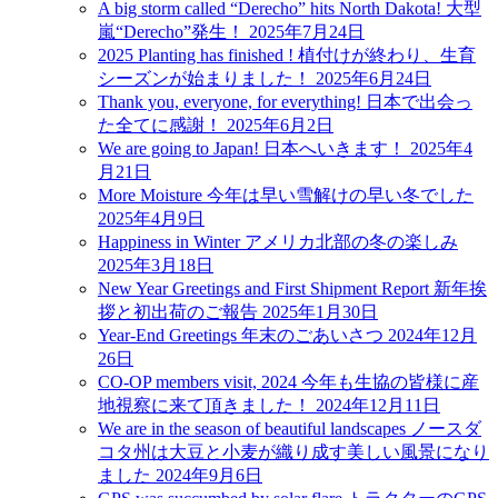
A big storm called “Derecho” hits North Dakota! 大型
嵐“Derecho”発生！
2025年7月24日
2025 Planting has finished ! 植付けが終わり、生育
シーズンが始まりました！
2025年6月24日
Thank you, everyone, for everything! 日本で出会っ
た全てに感謝！
2025年6月2日
We are going to Japan! 日本へいきます！
2025年4
月21日
More Moisture 今年は早い雪解けの早い冬でした
2025年4月9日
Happiness in Winter アメリカ北部の冬の楽しみ
2025年3月18日
New Year Greetings and First Shipment Report 新年挨
拶と初出荷のご報告
2025年1月30日
Year-End Greetings 年末のごあいさつ
2024年12月
26日
CO-OP members visit, 2024 今年も生協の皆様に産
地視察に来て頂きました！
2024年12月11日
We are in the season of beautiful landscapes ノースダ
コタ州は大豆と小麦が織り成す美しい風景になり
ました
2024年9月6日