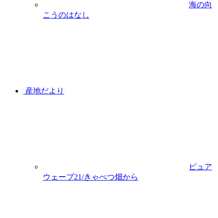
海の向
こうのはなし
産地だより
ピュア
ウェーブ21/きゃべつ畑から