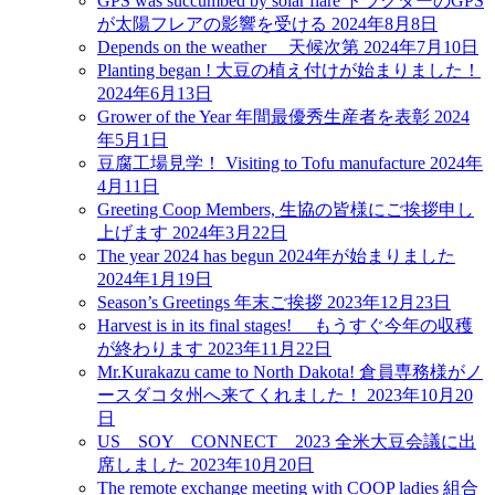
GPS was succumbed by solar flare トラクターのGPS
が太陽フレアの影響を受ける
2024年8月8日
Depends on the weather 天候次第
2024年7月10日
Planting began ! 大豆の植え付けが始まりました！
2024年6月13日
Grower of the Year 年間最優秀生産者を表彰
2024
年5月1日
豆腐工場見学！ Visiting to Tofu manufacture
2024年
4月11日
Greeting Coop Members, 生協の皆様にご挨拶申し
上げます
2024年3月22日
The year 2024 has begun 2024年が始まりました
2024年1月19日
Season’s Greetings 年末ご挨拶
2023年12月23日
Harvest is in its final stages! もうすぐ今年の収穫
が終わります
2023年11月22日
Mr.Kurakazu came to North Dakota! 倉員専務様がノ
ースダコタ州へ来てくれました！
2023年10月20
日
US SOY CONNECT 2023 全米大豆会議に出
席しました
2023年10月20日
The remote exchange meeting with COOP ladies 組合