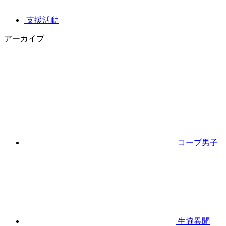
支援活動
アーカイブ
コープ男子
生協異聞