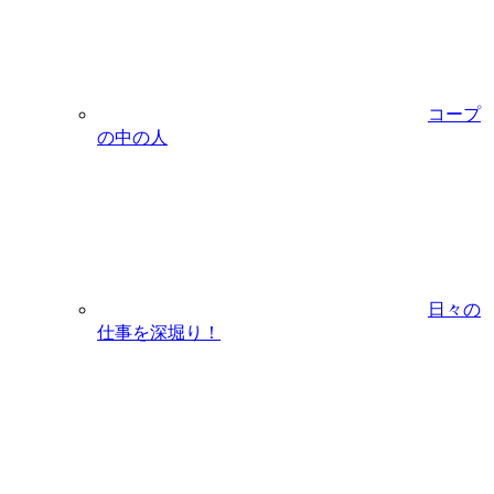
コープ
の中の人
日々の
仕事を深堀り！