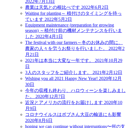
2022年7月13日
農業は天気との根比べです
2022年6月2日
Waiting for planting～ 植付けのタイミングを待っ
ています
2022年5月2日
Equipment maintenance (preparation for growing
season) ～植付け前の機材メンテナンスを行いま
した
2022年4月1日
The festival with our farmers～冬のお休みの間に、
農家の人々を労うお祭りを行いました。
2022年2
月21日
2021年は本当に大変な一年です。
2021年10月29
日
3人のスタッフをご紹介します。
2021年2月12日
Wishing you all 2021 Happy New Year!
2020年12月
30日
今年の収穫も終わり、ハロウィーンを楽しみまし
た。
2020年12月7日
近況とアメリカの流行をお届けします
2020年10
月9日
コロナウイルスはボブさん大豆の輸送にも影響
2020年8月6日
hoping we can continue without interruptions〜何の支