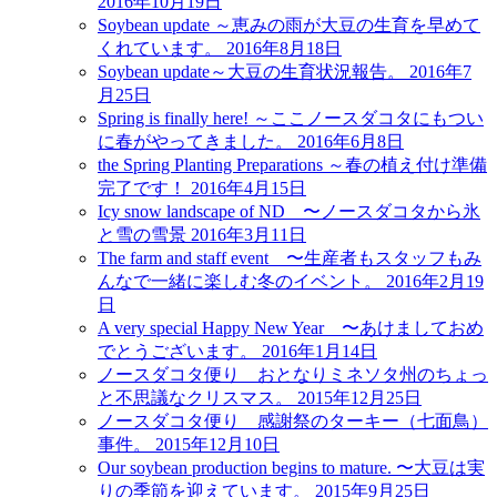
2016年10月19日
Soybean update ～恵みの雨が大豆の生育を早めて
くれています。
2016年8月18日
Soybean update～大豆の生育状況報告。
2016年7
月25日
Spring is finally here! ～ここノースダコタにもつい
に春がやってきました。
2016年6月8日
the Spring Planting Preparations ～春の植え付け準備
完了です！
2016年4月15日
Icy snow landscape of ND 〜ノースダコタから氷
と雪の雪景
2016年3月11日
The farm and staff event 〜生産者もスタッフもみ
んなで一緒に楽しむ冬のイベント。
2016年2月19
日
A very special Happy New Year 〜あけましておめ
でとうございます。
2016年1月14日
ノースダコタ便り おとなりミネソタ州のちょっ
と不思議なクリスマス。
2015年12月25日
ノースダコタ便り 感謝祭のターキー（七面鳥）
事件。
2015年12月10日
Our soybean production begins to mature. 〜大豆は実
りの季節を迎えています。
2015年9月25日