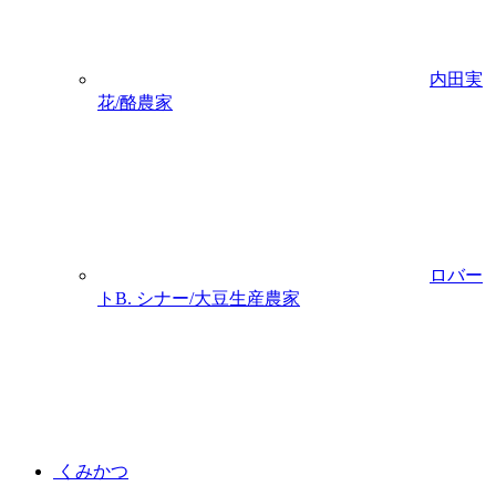
内田実
花/酪農家
ロバー
トB. シナー/大豆生産農家
くみかつ