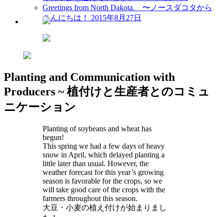
Greetings from North Dakota. 〜ノースダコタから
こんにちは！
2015年8月27日
Planting and Communication with
Producers ~ 植付けと生産者とのコミュ
ニケーション
Planting of soybeans and wheat has
begun!
This spring we had a few days of heavy
snow in April, which delayed planting a
little later than usual. However, the
weather forecast for this year’s growing
season is favorable for the crops, so we
will take good care of the crops with the
farmers throughout this season.
大豆・小麦の植え付けが始まりまし