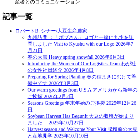
産者とのコミュニケーション
記事一覧
ロバートB. シナー/大豆生産農家
九州訪問 ：「ボブさん」ロゴと一緒に九州を訪
問しました Visit to Kyushu with our Logo
2026年7
月21日
春の大雪 Heavy spring snowfall
2026年6月3日
Introducing the Women of Our Logistics Team わが社
の女性社員紹介
2026年4月8日
Preparing for Spring Planting 春の種まきにむけて準
備中です
2026年3月3日
Our warm greetings from U.S.A アメリカから新年の
ご挨拶
2026年2月2日
Seasons Greetings 年末年始のご挨拶
2025年12月26
日
Soybean Harvest Has Begun!t 大豆の収穫が始まり
ました！
2025年10月27日
Harvest season and Welcome Your Visit 収穫前の大豆
と産地見学
2025年10月10日