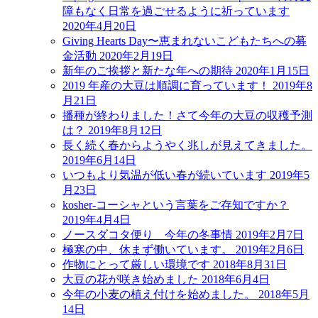
障もなく日常を過ごせるように祈っています
2020年4月20日
Giving Hearts Day〜恵まれないこどもたちへの募
金活動
2020年2月19日
新年のご挨拶と新たな年への期待
2020年1月15日
2019 年産の大豆は順調に育っています！
2019年8
月21日
播種が終わりました！さて今年の大豆の収穫予測
は？
2019年8月12日
長く続く春からようやく兆しが見えてきました。
2019年6月14日
いつもより気温が低い春が続いています
2019年5
月23日
kosher-コーシャという言葉をご存知ですか？
2019年4月4日
ノースダコタ便り 今年の冬事情
2019年2月7日
極寒の中、休まず働いています。
2019年2月6日
作物にとって厳しい環境です
2018年8月31日
大豆の花が咲き始めました
2018年6月4日
今年の小麦の植え付けを始めました。
2018年5月
14日