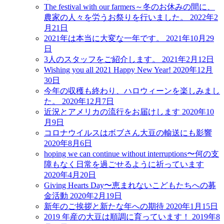
The festival with our farmers～冬のお休みの間に、
農家の人々を労うお祭りを行いました。
2022年2
月21日
2021年は本当に大変な一年です。
2021年10月29
日
3人のスタッフをご紹介します。
2021年2月12日
Wishing you all 2021 Happy New Year!
2020年12月
30日
今年の収穫も終わり、ハロウィーンを楽しみまし
た。
2020年12月7日
近況とアメリカの流行をお届けします
2020年10
月9日
コロナウイルスはボブさん大豆の輸送にも影響
2020年8月6日
hoping we can continue without interruptions〜何の支
障もなく日常を過ごせるように祈っています
2020年4月20日
Giving Hearts Day〜恵まれないこどもたちへの募
金活動
2020年2月19日
新年のご挨拶と新たな年への期待
2020年1月15日
2019 年産の大豆は順調に育っています！
2019年8