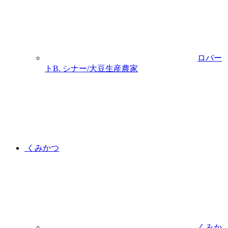
ロバー
トB. シナー/大豆生産農家
くみかつ
くみか