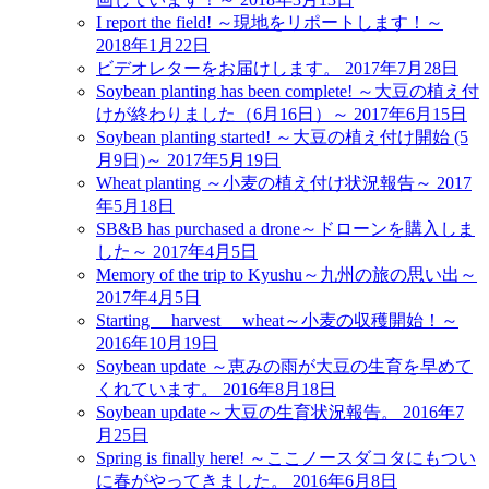
I report the field! ～現地をリポートします！～
2018年1月22日
ビデオレターをお届けします。
2017年7月28日
Soybean planting has been complete! ～大豆の植え付
けが終わりました（6月16日）～
2017年6月15日
Soybean planting started! ～大豆の植え付け開始 (5
月9日)～
2017年5月19日
Wheat planting ～小麦の植え付け状況報告～
2017
年5月18日
SB&B has purchased a drone～ドローンを購入しま
した～
2017年4月5日
Memory of the trip to Kyushu～九州の旅の思い出～
2017年4月5日
Starting harvest wheat～小麦の収穫開始！～
2016年10月19日
Soybean update ～恵みの雨が大豆の生育を早めて
くれています。
2016年8月18日
Soybean update～大豆の生育状況報告。
2016年7
月25日
Spring is finally here! ～ここノースダコタにもつい
に春がやってきました。
2016年6月8日