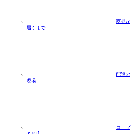
商品が
届くまで
配達の
現場
コープ
のお店