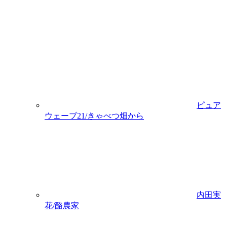
ピュア
ウェーブ21/きゃべつ畑から
内田実
花/酪農家