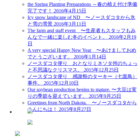
the Spring Planting Preparations ～春の植え付け準備
完了です！
2016年4月15日
Icy snow landscape of ND 〜ノースダコタから氷
と雪の雪景
2016年3月11日
The farm and staff event 〜生産者もスタッフもみ
んなで一緒に楽しむ冬のイベント。
2016年2月19
日
A very special Happy New Year 〜あけましておめ
でとうございます。
2016年1月14日
ノースダコタ便り おとなりミネソタ州のちょっ
と不思議なクリスマス。
2015年12月25日
ノースダコタ便り 感謝祭のターキー（七面鳥）
事件。
2015年12月10日
Our soybean production begins to mature. 〜大豆は実
りの季節を迎えています。
2015年9月25日
Greetings from North Dakota. 〜ノースダコタから
こんにちは！
2015年8月27日