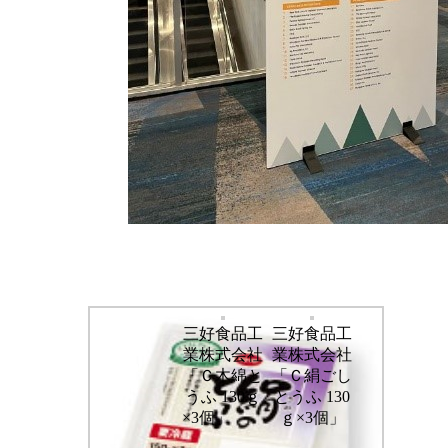
三好食品工
三好食品工
業株式会社
業株式会社
「Ｃ木綿と
「Ｃ絹ごし
うふ 130ｇ
とうふ 130
×3個」
ｇ×3個」