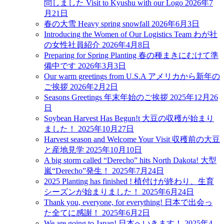
問しました Visit to Kyushu with our Logo
2026年7
月21日
春の大雪 Heavy spring snowfall
2026年6月3日
Introducing the Women of Our Logistics Team わが社
の女性社員紹介
2026年4月8日
Preparing for Spring Planting 春の種まきにむけて準
備中です
2026年3月3日
Our warm greetings from U.S.A アメリカから新年の
ご挨拶
2026年2月2日
Seasons Greetings 年末年始のご挨拶
2025年12月26
日
Soybean Harvest Has Begun!t 大豆の収穫が始まり
ました！
2025年10月27日
Harvest season and Welcome Your Visit 収穫前の大豆
と産地見学
2025年10月10日
A big storm called “Derecho” hits North Dakota! 大型
嵐“Derecho”発生！
2025年7月24日
2025 Planting has finished ! 植付けが終わり、生育
シーズンが始まりました！
2025年6月24日
Thank you, everyone, for everything! 日本で出会っ
た全てに感謝！
2025年6月2日
We are going to Japan! 日本へいきます！
2025年4