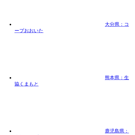
大分県：コ
ープおおいた
熊本県：生
協くまもと
鹿児島県：