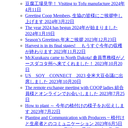
豆腐工場見学！ Visiting to Tofu manufacture
2024年
4月11日
Greeting Coop Members, 生協の皆様にご挨拶申し
上げます
2024年3月22日
The year 2024 has begun 2024年が始まりました
2024年1月19日
Season’s Greetings 年末ご挨拶
2023年12月23日
Harvest is in its final stages! もうすぐ今年の収穫
が終わります
2023年11月22日
Mr.Kurakazu came to North Dakota! 倉員専務様がノ
ースダコタ州へ来てくれました！
2023年10月20
日
US SOY CONNECT 2023 全米大豆会議に出
席しました
2023年10月20日
The remote exchange meeting with COOP ladies 組合
員様とオンラインでお会いしました
2023年7月25
日
How to plant ～ 今年の植付けの様子をお伝えしま
す
2023年7月22日
Planting and Communication with Producers ~ 植付け
と生産者とのコミュニケーション
2023年6月5日