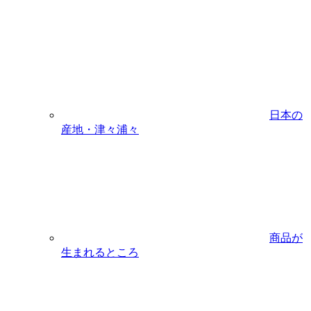
日本の
産地・津々浦々
商品が
生まれるところ