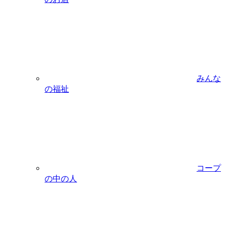
みんな
の福祉
コープ
の中の人