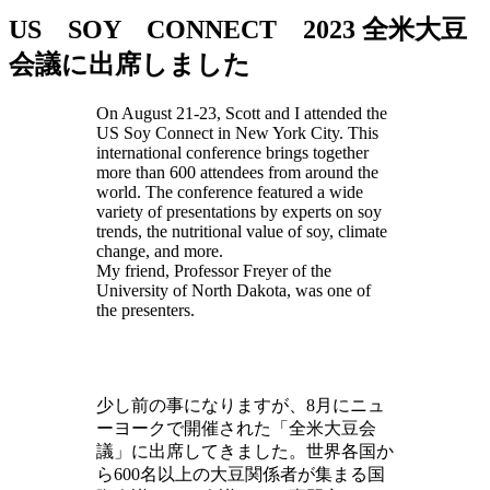
US SOY CONNECT 2023 全米大豆
会議に出席しました
On August 21-23, Scott and I attended the
US Soy Connect in New York City. This
international conference brings together
more than 600 attendees from around the
world. The conference featured a wide
variety of presentations by experts on soy
trends, the nutritional value of soy, climate
change, and more.
My friend, Professor Freyer of the
University of North Dakota, was one of
the presenters.
少し前の事になりますが、8月にニュ
ーヨークで開催された「全米大豆会
議」に出席してきました。世界各国か
ら600名以上の大豆関係者が集まる国