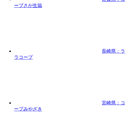
ープさが生協
長崎県：ラ
ラコープ
宮崎県：コ
ープみやざき