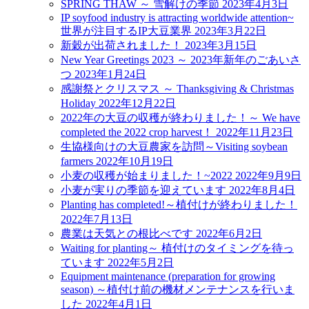
SPRING THAW ～ 雪解けの季節
2023年4月3日
IP soyfood industry is attracting worldwide attention~
世界が注目するIP大豆業界
2023年3月22日
新穀が出荷されました！
2023年3月15日
New Year Greetings 2023 ～ 2023年新年のごあいさ
つ
2023年1月24日
感謝祭とクリスマス ～ Thanksgiving & Christmas
Holiday
2022年12月22日
2022年の大豆の収穫が終わりました！～ We have
completed the 2022 crop harvest！
2022年11月23日
生協様向けの大豆農家を訪問～Visiting soybean
farmers
2022年10月19日
小麦の収穫が始まりました！~2022
2022年9月9日
小麦が実りの季節を迎えています
2022年8月4日
Planting has completed!～植付けが終わりました！
2022年7月13日
農業は天気との根比べです
2022年6月2日
Waiting for planting～ 植付けのタイミングを待っ
ています
2022年5月2日
Equipment maintenance (preparation for growing
season) ～植付け前の機材メンテナンスを行いま
した
2022年4月1日