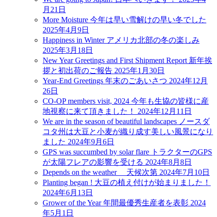
月21日
More Moisture 今年は早い雪解けの早い冬でした
2025年4月9日
Happiness in Winter アメリカ北部の冬の楽しみ
2025年3月18日
New Year Greetings and First Shipment Report 新年挨
拶と初出荷のご報告
2025年1月30日
Year-End Greetings 年末のごあいさつ
2024年12月
26日
CO-OP members visit, 2024 今年も生協の皆様に産
地視察に来て頂きました！
2024年12月11日
We are in the season of beautiful landscapes ノースダ
コタ州は大豆と小麦が織り成す美しい風景になり
ました
2024年9月6日
GPS was succumbed by solar flare トラクターのGPS
が太陽フレアの影響を受ける
2024年8月8日
Depends on the weather 天候次第
2024年7月10日
Planting began ! 大豆の植え付けが始まりました！
2024年6月13日
Grower of the Year 年間最優秀生産者を表彰
2024
年5月1日