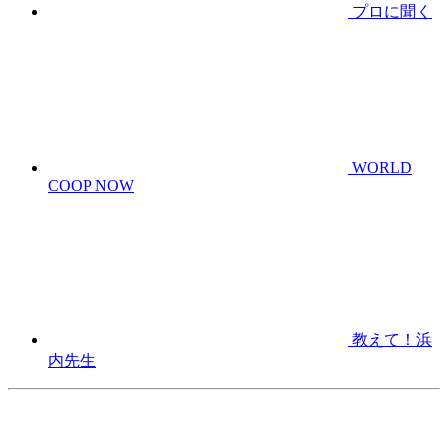
プロに聞く
WORLD
COOP NOW
教えて！浜
内先生