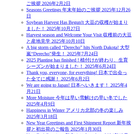
ご挨拶
2026年2月2日
Seasons Greetings 年末年始のご挨拶
2025年12月26
日
Soybean Harvest Has Begun!t 大豆の収穫が始まり
ました！
2025年10月27日
Harvest season and Welcome Your Visit 収穫前の大豆
と産地見学
2025年10月10日
A big storm called “Derecho” hits North Dakota! 大型
嵐“Derecho”発生！
2025年7月24日
2025 Planting has finished ! 植付けが終わり、生育
シーズンが始まりました！
2025年6月24日
Thank you, everyone, for everything! 日本で出会っ
た全てに感謝！
2025年6月2日
We are going to Japan! 日本へいきます！
2025年4
月21日
More Moisture 今年は早い雪解けの早い冬でした
2025年4月9日
Happiness in Winter アメリカ北部の冬の楽しみ
2025年3月18日
New Year Greetings and First Shipment Report 新年挨
拶と初出荷のご報告
2025年1月30日