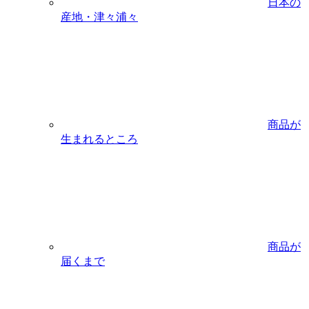
日本の
産地・津々浦々
商品が
生まれるところ
商品が
届くまで