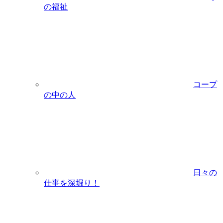
の福祉
コープ
の中の人
日々の
仕事を深堀り！