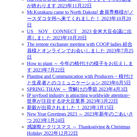
が終わります
2023年11月22日
Mr.Kurakazu came to North Dakota! 倉員専務様がノ
ースダコタ州へ来てくれました！
2023年10月20
日
US SOY CONNECT 2023 全米大豆会議に出
席しました
2023年10月20日
The remote exchange meeting with COOP ladies 組合
員様とオンラインでお会いしました
2023年7月25
日
How to plant ～ 今年の植付けの様子をお伝えしま
す
2023年7月22日
Planting and Communication with Producers ~ 植付け
と生産者とのコミュニケーション
2023年6月5日
SPRING THAW ～ 雪解けの季節
2023年4月3日
IP soyfood industry is attracting worldwide attention~
世界が注目するIP大豆業界
2023年3月22日
新穀が出荷されました！
2023年3月15日
New Year Greetings 2023 ～ 2023年新年のごあいさ
つ
2023年1月24日
感謝祭とクリスマス ～ Thanksgiving & Christmas
Holiday
2022年12月22日