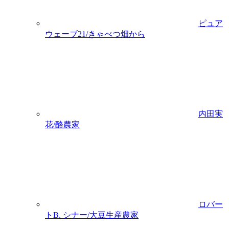
ピュア
ウェーブ21/きゃべつ畑から
内田実
花/酪農家
ロバー
トB. シナー/大豆生産農家