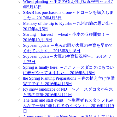
Wheat planting ～小麦の植え付け状況報告～
2017
年5月18日
SB&B has purchased a drone～ドローンを購入しま
した～
2017年4月5日
Memory of the trip to Kyushu～九州の旅の思い出～
2017年4月5日
Starting harvest wheat～小麦の収穫開始！～
2016年10月19日
Soybean update ～恵みの雨が大豆の生育を早めて
くれています。
2016年8月18日
Soybean update～大豆の生育状況報告。
2016年7
月25日
Spring is finally here! ～ここノースダコタにもつい
に春がやってきました。
2016年6月8日
the Spring Planting Preparations ～春の植え付け準備
完了です！
2016年4月15日
Icy snow landscape of ND 〜ノースダコタから氷
と雪の雪景
2016年3月11日
The farm and staff event 〜生産者もスタッフもみ
んなで一緒に楽しむ冬のイベント。
2016年2月19
日
A very special Happy New Year 〜あけましておめ