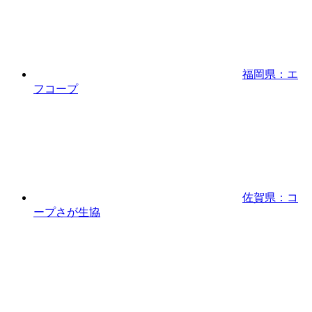
福岡県：エ
フコープ
佐賀県：コ
ープさが生協