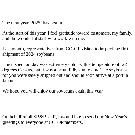
The new year, 2025, has begun.
At the start of this year, I feel gratitude toward customers, my family,
and the wonderful staff who work with me.
Last month, representatives from CO-OP visited to inspect the first
shipment of 2024 soybeans.
The inspection day was extremely cold, with a temperature of -22
degrees Celsius, but it was a beautifully sunny day. The soybeans
for you were safely shipped out and should soon arrive at a port in
Japan.
We hope you will enjoy our soybeans again this year.
On behalf of all SB&B staff, I would like to send our New Year’s
greetings to everyone at CO-OP members.