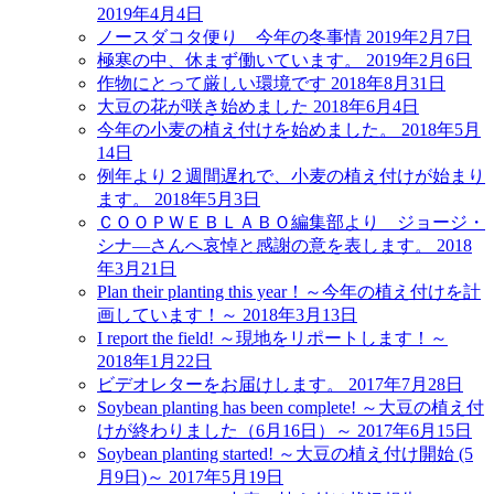
2019年4月4日
ノースダコタ便り 今年の冬事情
2019年2月7日
極寒の中、休まず働いています。
2019年2月6日
作物にとって厳しい環境です
2018年8月31日
大豆の花が咲き始めました
2018年6月4日
今年の小麦の植え付けを始めました。
2018年5月
14日
例年より２週間遅れで、小麦の植え付けが始まり
ます。
2018年5月3日
ＣＯＯＰＷＥＢＬＡＢＯ編集部より ジョージ・
シナ―さんへ哀悼と感謝の意を表します。
2018
年3月21日
Plan their planting this year！～今年の植え付けを計
画しています！～
2018年3月13日
I report the field! ～現地をリポートします！～
2018年1月22日
ビデオレターをお届けします。
2017年7月28日
Soybean planting has been complete! ～大豆の植え付
けが終わりました（6月16日）～
2017年6月15日
Soybean planting started! ～大豆の植え付け開始 (5
月9日)～
2017年5月19日