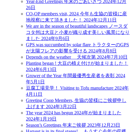
Year-End Greetings 年末のごあいさつ
2024年12月
26日
CO-OP members visit, 2024 今年も生協の皆様に産
地視察に来て頂きました！
2024年12月11日
We are in the season of beautiful landscapes ノースダ
コタ州は大豆と小麦が織り成す美しい風景になり
ました
2024年9月6日
GPS was succumbed by solar flare トラクターのGPS
が太陽フレアの影響を受ける
2024年8月8日
Depends on the weather 天候次第
2024年7月10日
Planting began ! 大豆の植え付けが始まりました！
2024年6月13日
Grower of the Year 年間最優秀生産者を表彰
2024
年5月1日
豆腐工場見学！ Visiting to Tofu manufacture
2024年
4月11日
Greeting Coop Members, 生協の皆様にご挨拶申し
上げます
2024年3月22日
The year 2024 has begun 2024年が始まりました
2024年1月19日
Season’s Greetings 年末ご挨拶
2023年12月23日
Harvest is in its final stages! もうすぐ今年の収穫