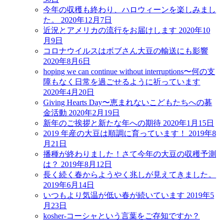
今年の収穫も終わり、ハロウィーンを楽しみまし
た。
2020年12月7日
近況とアメリカの流行をお届けします
2020年10
月9日
コロナウイルスはボブさん大豆の輸送にも影響
2020年8月6日
hoping we can continue without interruptions〜何の支
障もなく日常を過ごせるように祈っています
2020年4月20日
Giving Hearts Day〜恵まれないこどもたちへの募
金活動
2020年2月19日
新年のご挨拶と新たな年への期待
2020年1月15日
2019 年産の大豆は順調に育っています！
2019年8
月21日
播種が終わりました！さて今年の大豆の収穫予測
は？
2019年8月12日
長く続く春からようやく兆しが見えてきました。
2019年6月14日
いつもより気温が低い春が続いています
2019年5
月23日
kosher-コーシャという言葉をご存知ですか？