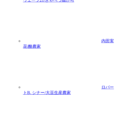
ウェーブ21/きゃべつ畑から
内田実
花/酪農家
ロバー
トB. シナー/大豆生産農家