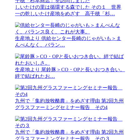
しいたけの里は循環する森でした
その１ 世界
一の乾しいたけ産地をめざす 高千穂「杉…
生産地より
供給センター長崎のじゃがいも＞ま
んべんなく、バラン…
生産地より
尾鈴豚＞CO・OPと長いおつき合い。
絆で結ばれたお…
九州で「集約放牧酪農」をめざす理由
第2回九州
グラスファーミングセミナー報告 その4
九州で「集約放牧酪農」をめざす理由
第2回九州
グラスファーミングセミナー報告 その３