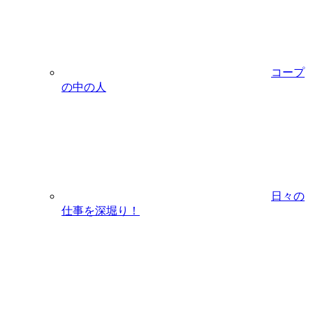
コープ
の中の人
日々の
仕事を深堀り！