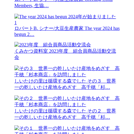
Members, 生協…
1
ロバートB. シナー/大豆生産農家
The year 2024 has
begun 2…
くみかつ資料室
2023年度 組合員商品活動交流
会
しいたけの里は循環する森でした
その３ 世界
一の乾しいたけ産地をめざす 高千穂「杉…
しいたけの里は循環する森でした
その２ 世界
一の乾しいたけ産地をめざす 高千穂「杉…