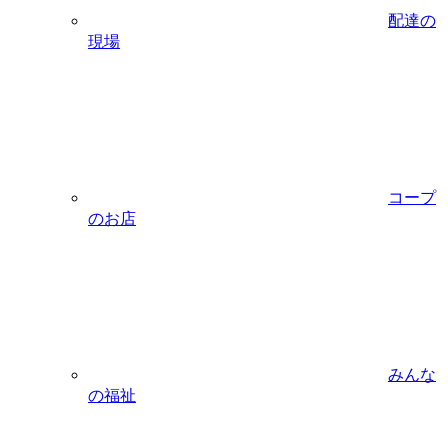
配達の
現場
コープ
のお店
みんな
の福祉