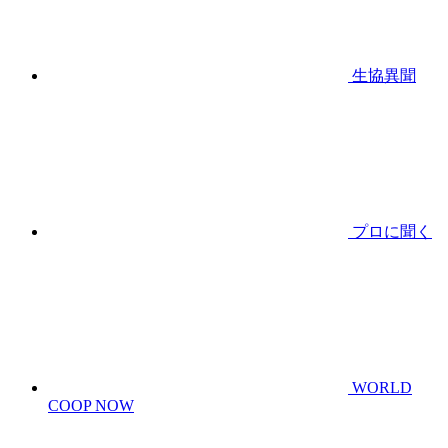
生協異聞
プロに聞く
WORLD
COOP NOW