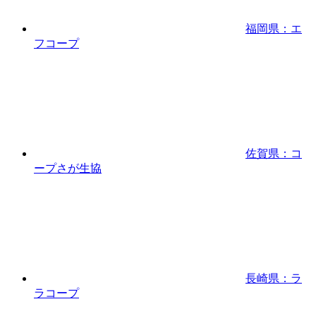
福岡県：エ
フコープ
佐賀県：コ
ープさが生協
長崎県：ラ
ラコープ