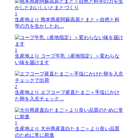
1
生産地より
熊本県産阿蘇高原とまと＞自然と科
学の力を生かしたお…
1
生産地より
コープ牛乳（産地指定）＞変わらな
い味を届けます
2
生産地より
エフコープ産直たまご＞手塩にかけ
た卵を入念チェック…
1
生産地より
大分県産直白たまご＞より良い品質
のために常に前進