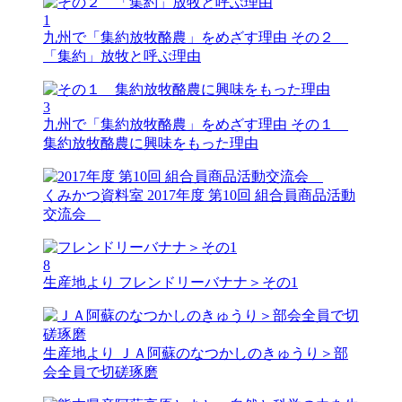
1
九州で「集約放牧酪農」をめざす理由
その２
「集約」放牧と呼ぶ理由
3
九州で「集約放牧酪農」をめざす理由
その１
集約放牧酪農に興味をもった理由
くみかつ資料室
2017年度 第10回 組合員商品活動
交流会
8
生産地より
フレンドリーバナナ＞その1
生産地より
ＪＡ阿蘇のなつかしのきゅうり＞部
会全員で切磋琢磨