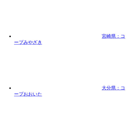
宮崎県：コ
ープみやざき
大分県：コ
ープおおいた