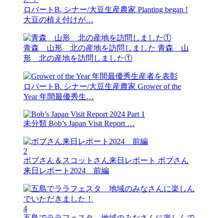
ロバートB. シナー/大豆生産農家
Planting began !
大豆の植え付けが…
青森 山形 北の産地を訪問しました
青森 山
形 北の産地を訪問しました①
ロバートB. シナー/大豆生産農家
Grower of the
Year 年間最優秀生…
未分類
Bob’s Japan Visit Report …
2
ボブさん＆スコットさん来日レポート
ボブさん
来日レポート2024 前編
4
五島でララフェスタ 地域のみなさんに楽しんで