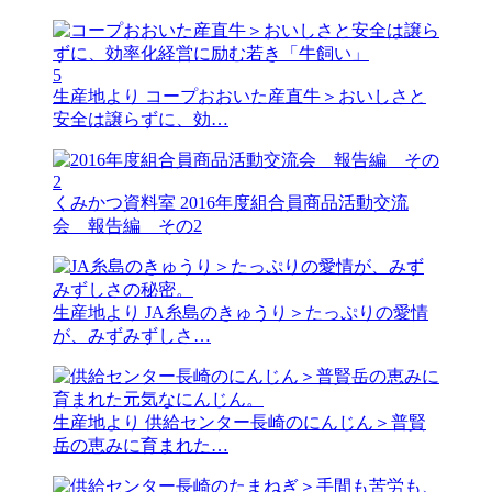
5
生産地より
コープおおいた産直牛＞おいしさと
安全は譲らずに、効…
くみかつ資料室
2016年度組合員商品活動交流
会 報告編 その2
生産地より
JA糸島のきゅうり＞たっぷりの愛情
が、みずみずしさ…
生産地より
供給センター長崎のにんじん＞普賢
岳の恵みに育まれた…