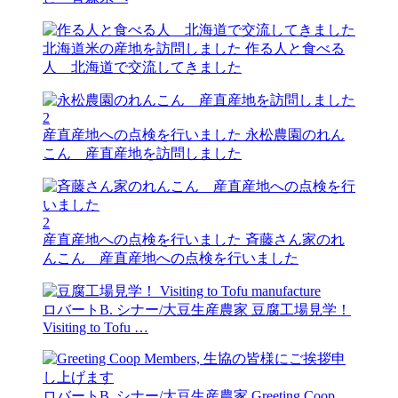
北海道米の産地を訪問しました
作る人と食べる
人 北海道で交流してきました
2
産直産地への点検を行いました
永松農園のれん
こん 産直産地を訪問しました
2
産直産地への点検を行いました
斉藤さん家のれ
んこん 産直産地への点検を行いました
ロバートB. シナー/大豆生産農家
豆腐工場見学！
Visiting to Tofu …
ロバートB. シナー/大豆生産農家
Greeting Coop