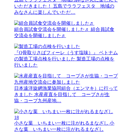
いただきました！
五島でララフェスタ 地域の
みなさんに楽しんでいただ…
組合員試食交流会を開催しました♬
組合員試食
交流会を開催しました♬
『Q骨取りさばフィーレ（うす塩味）』 ベトナム
の製造工場点検を行いました
製造工場の点検を
行いました
日本遠洋旋網漁業協同組合（エンマキ）に行って
きました
水産産直を目指して コープさが生
協・コープ九州産地…
18
小さな葉 いちまい一枚に注がれるまなざし
小
さな葉 いちまい一枚に注がれるまなざし