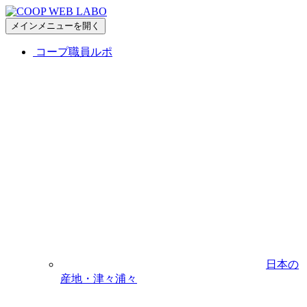
メインメニューを開く
コープ職員ルポ
日本の
産地・津々浦々