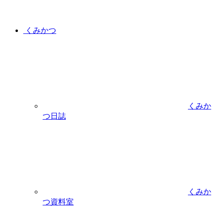
くみかつ
くみか
つ日誌
くみか
つ資料室