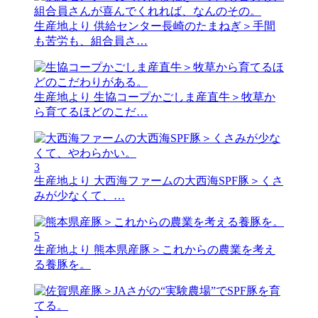
生産地より
供給センター長崎のたまねぎ＞手間
も苦労も、組合員さ…
生産地より
生協コープかごしま産直牛＞牧草か
ら育てるほどのこだ…
3
生産地より
大西海ファームの大西海SPF豚＞くさ
みが少なくて、…
5
生産地より
熊本県産豚＞これからの農業を考え
る養豚を。