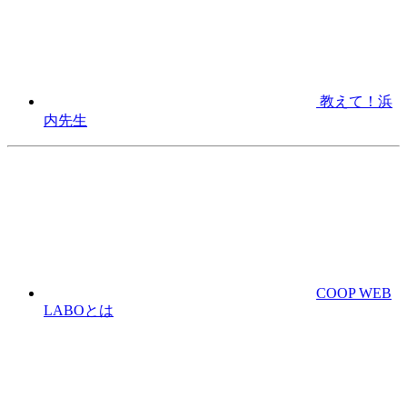
教えて！浜
内先生
COOP WEB
LABOとは