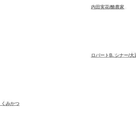
内田実花/酪農家
ロバートB. シナー/
くみかつ