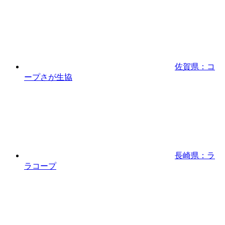
佐賀県：コ
ープさが生協
長崎県：ラ
ラコープ