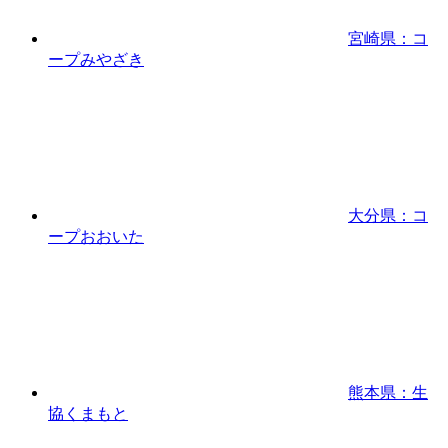
宮崎県：コ
ープみやざき
大分県：コ
ープおおいた
熊本県：生
協くまもと