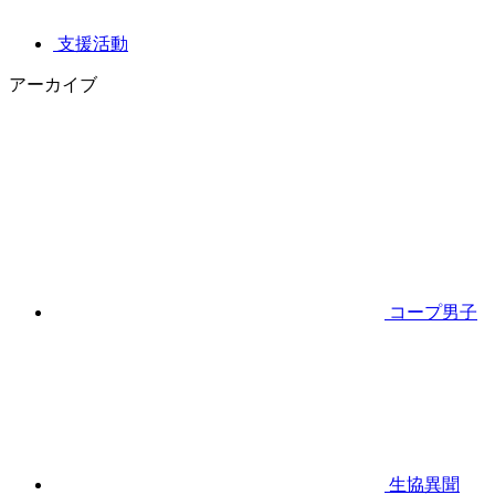
支援活動
アーカイブ
コープ男子
生協異聞