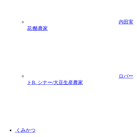
内田実
花/酪農家
ロバー
トB. シナー/大豆生産農家
くみかつ