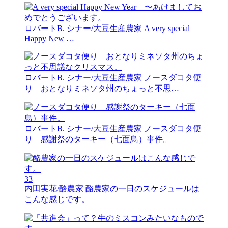
ロバートB. シナー/大豆生産農家
A very special
Happy New …
ロバートB. シナー/大豆生産農家
ノースダコタ便
り おとなりミネソタ州のちょっと不思…
ロバートB. シナー/大豆生産農家
ノースダコタ便
り 感謝祭のターキー（七面鳥）事件。
33
内田実花/酪農家
酪農家の一日のスケジュールは
こんな感じです。