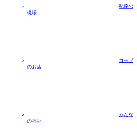
配達の
現場
コープ
のお店
みんな
の福祉