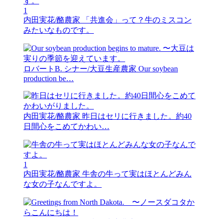
1
内田実花/酪農家
「共進会」って？牛のミスコン
みたいなものです。
ロバートB. シナー/大豆生産農家
Our soybean
production be…
内田実花/酪農家
昨日はセリに行きました。約40
日間心をこめてかわい…
1
内田実花/酪農家
牛舎の牛って実はほとんどみん
な女の子なんですよ。