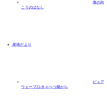
海の向
こうのはなし
産地だより
ピュア
ウェーブ21/きゃべつ畑から