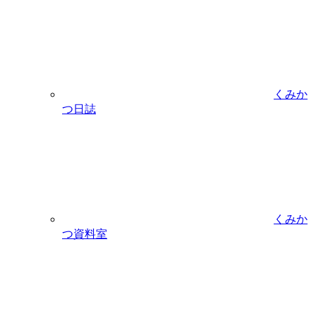
くみか
つ日誌
くみか
つ資料室