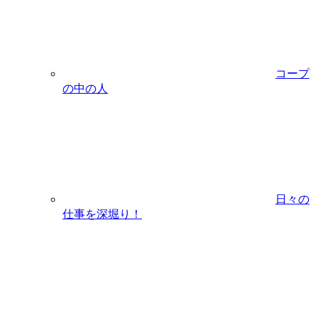
コープ
の中の人
日々の
仕事を深堀り！