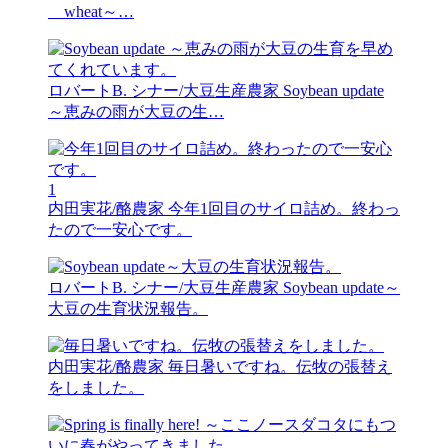
wheat～…
ロバートB. シナー/大豆生産農家
Soybean update
～恵みの雨が大豆の生…
1
内田実花/酪農家
今年1回目のサイロ詰め。終わっ
たので一安心です。
ロバートB. シナー/大豆生産農家
Soybean update～
大豆の生育状況報告。
内田実花/酪農家
毎日暑いですね。伝牧の張替え
をしました。