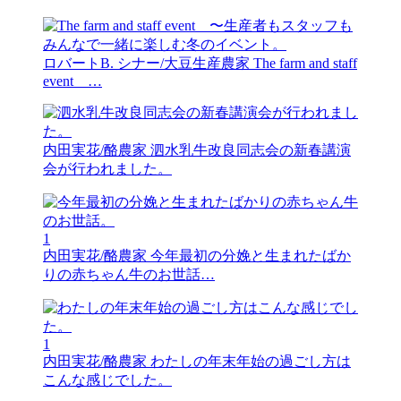
ロバートB. シナー/大豆生産農家
The farm and staff
event …
内田実花/酪農家
泗水乳牛改良同志会の新春講演
会が行われました。
1
内田実花/酪農家
今年最初の分娩と生まれたばか
りの赤ちゃん牛のお世話…
1
内田実花/酪農家
わたしの年末年始の過ごし方は
こんな感じでした。