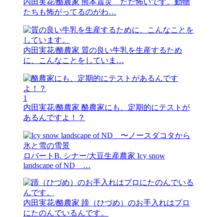
内田実花/酪農家
熊本震災 ただ怖いです。動物
たちも怖がってるのがわ…
内田実花/酪農家
質の良い牛乳を生産するため
に、こんなことをしていま…
1
内田実花/酪農家
酪農家にも、定期的にテストが
あるんですよ！？
ロバートB. シナー/大豆生産農家
Icy snow
landscape of ND …
内田実花/酪農家
蹄（ひづめ）のお手入れはプロ
にたのんでいるんです。