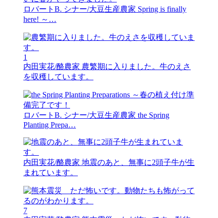
ロバートB. シナー/大豆生産農家
Spring is finally
here! ～…
1
内田実花/酪農家
農繁期に入りました。牛のえさ
を収穫しています。
ロバートB. シナー/大豆生産農家
the Spring
Planting Prepa…
内田実花/酪農家
地震のあと、無事に2頭子牛が生
まれています。
7