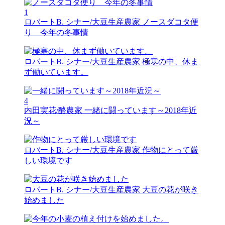
1
ロバートB. シナー/大豆生産農家
ノースダコタ便
り 今年の冬事情
ロバートB. シナー/大豆生産農家
極寒の中、休ま
ず働いています。
4
内田実花/酪農家
一緒に闘っています～2018年近
況～
ロバートB. シナー/大豆生産農家
作物にとって厳
しい環境です
ロバートB. シナー/大豆生産農家
大豆の花が咲き
始めました