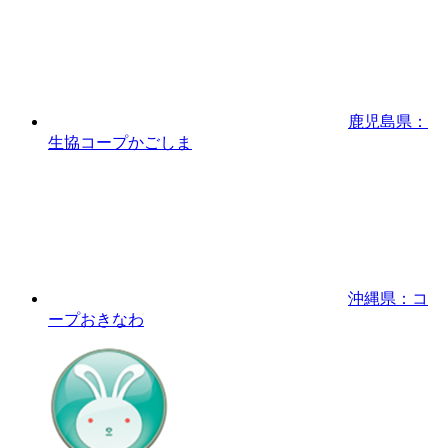
鹿児島県：
生協コープかごしま
沖縄県：コ
ープおきなわ