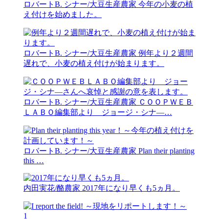
ロバートB. シナー/大豆生産農家
今年の小麦の植
え付けを始めました。
ロバートB. シナー/大豆生産農家
例年より２週間
遅れで、小麦の植え付けが始まります。
ロバートB. シナー/大豆生産農家
ＣＯＯＰＷＥＢ
ＬＡＢＯ編集部より ジョージ・シナ―…
ロバートB. シナー/大豆生産農家
Plan their planting
this …
内田実花/酪農家
2017年になり早くも5ヵ月。
1