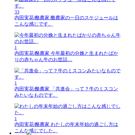
33
内田実花/酪農家
酪農家の一日のスケジュールは
こんな感じです。
1
内田実花/酪農家
今年最初の分娩と生まれたばか
りの赤ちゃん牛のお世話…
1
内田実花/酪農家
「共進会」って？牛のミスコン
みたいなものです。
1
内田実花/酪農家
わたしの年末年始の過ごし方は
こんな感じでした。