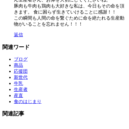
豚肉も牛肉も鶏肉も大好きな私は、今日もその命を頂
きます。 食に困らず生きていけることに感謝！！
この瞬間も人間の命を繋ぐために命を絶たれる生産動
物がいることを忘れません！！！
返信
関連ワード
ブログ
商品
応援団
新世代
牛乳
生産者
産直
食のはじまり
関連記事