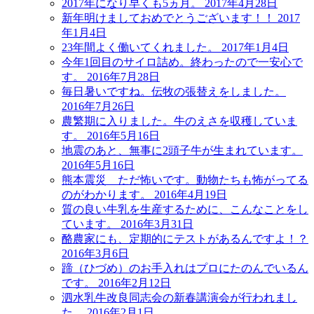
2017年になり早くも5ヵ月。
2017年4月28日
新年明けましておめでとうございます！！
2017
年1月4日
23年間よく働いてくれました。
2017年1月4日
今年1回目のサイロ詰め。終わったので一安心で
す。
2016年7月28日
毎日暑いですね。伝牧の張替えをしました。
2016年7月26日
農繁期に入りました。牛のえさを収穫していま
す。
2016年5月16日
地震のあと、無事に2頭子牛が生まれています。
2016年5月16日
熊本震災 ただ怖いです。動物たちも怖がってる
のがわかります。
2016年4月19日
質の良い牛乳を生産するために、こんなことをし
ています。
2016年3月31日
酪農家にも、定期的にテストがあるんですよ！？
2016年3月6日
蹄（ひづめ）のお手入れはプロにたのんでいるん
です。
2016年2月12日
泗水乳牛改良同志会の新春講演会が行われまし
た。
2016年2月1日