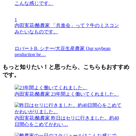
こんな感じです。
1
内田実花/酪農家
「共進会」って？牛のミスコン
みたいなものです。
ロバートB. シナー/大豆生産農家
Our soybean
production be…
もっと知りたい！と思ったら、こちらもおすすめ
です。
内田実花/酪農家
23年間よく働いてくれました。
内田実花/酪農家
昨日はセリに行きました。約40
日間心をこめてかわい…