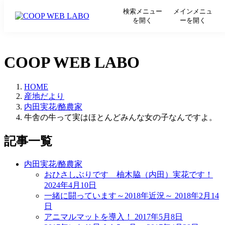
検索メニュー
メインメニュ
を開く
ーを開く
COOP WEB LABO
HOME
産地だより
内田実花/酪農家
牛舎の牛って実はほとんどみんな女の子なんですよ。
記事一覧
内田実花/酪農家
おひさしぶりです 柚木脇（内田）実花です！
2024年4月10日
一緒に闘っています～2018年近況～
2018年2月14
日
アニマルマットを導入！
2017年5月8日