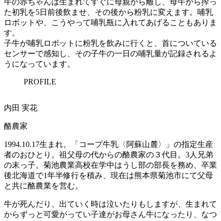
牛の赤ちゃんは生まれてすぐに母親から離し、母牛から搾っ
た初乳を5日前後飲ませ、その後から粉乳に変えます。哺乳
ロボットや、こうやって哺乳瓶に入れてあげることもありま
す。
子牛が哺乳ロボットに粉乳を飲みに行くと、首についている
センサーで感知し、その子牛の一日の哺乳量が記録されるよ
うになっています。
PROFILE
内田 実花
酪農家
1994.10.17生まれ。「コープ牛乳〈阿蘇山麓〉」の指定生産
者のおひとり。祖父母の代からの酪農家の３代目。3人兄弟
の末っ子。菊池農業高校在学中はうし部の部長を務め、卒業
後北海道で1年半修行を積み、現在は熊本県菊池市にて父母
と共に酪農業を営む。
牛が死んだり、出ていく時は泣いたりもしますが、生まれて
からずっと可愛がってい子達がお母さん牛になったり、なつ