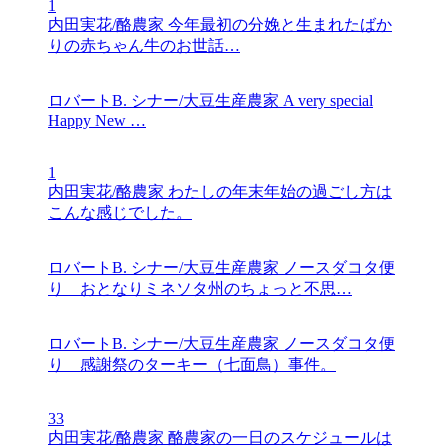
1
内田実花/酪農家
今年最初の分娩と生まれたばか
りの赤ちゃん牛のお世話…
ロバートB. シナー/大豆生産農家
A very special
Happy New …
1
内田実花/酪農家
わたしの年末年始の過ごし方は
こんな感じでした。
ロバートB. シナー/大豆生産農家
ノースダコタ便
り おとなりミネソタ州のちょっと不思…
ロバートB. シナー/大豆生産農家
ノースダコタ便
り 感謝祭のターキー（七面鳥）事件。
33
内田実花/酪農家
酪農家の一日のスケジュールは