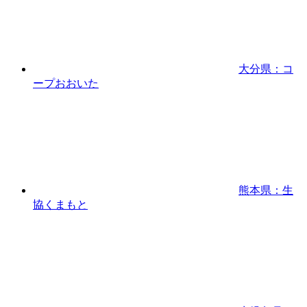
大分県：コ
ープおおいた
熊本県：生
協くまもと