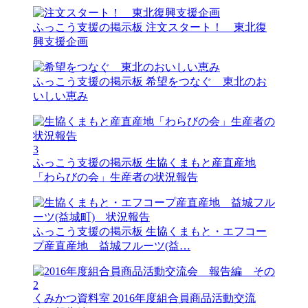
ふっこう支援の掲示板
注文スタート！ 東北復
興支援企画
ふっこう支援の掲示板
希望をつなぐ 東北のお
いしい恵み
3
ふっこう支援の掲示板
生協くまもと産直産地
「わらびの会」生産者の状況報告
ふっこう支援の掲示板
生協くまもと・エフコー
プ産直産地 益城フルーツ(益…
くみかつ資料室
2016年度組合員商品活動交流