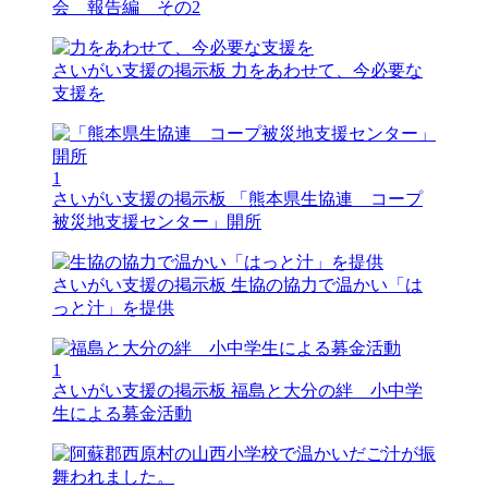
会 報告編 その2
さいがい支援の掲示板
力をあわせて、今必要な
支援を
1
さいがい支援の掲示板
「熊本県生協連 コープ
被災地支援センター」開所
さいがい支援の掲示板
生協の協力で温かい「は
っと汁」を提供
1
さいがい支援の掲示板
福島と大分の絆 小中学
生による募金活動