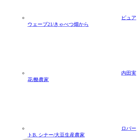
ピュア
ウェーブ21/きゃべつ畑から
内田実
花/酪農家
ロバー
トB. シナー/大豆生産農家