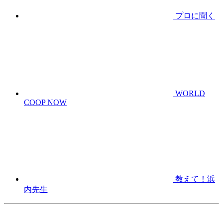
プロに聞く
WORLD
COOP NOW
教えて！浜
内先生