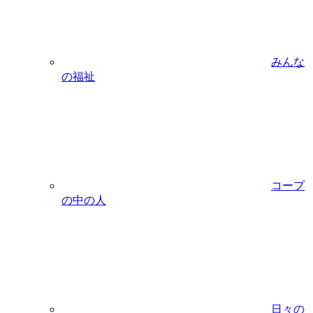
みんな
の福祉
コープ
の中の人
日々の