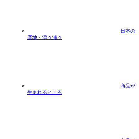
日本の
産地・津々浦々
商品が
生まれるところ