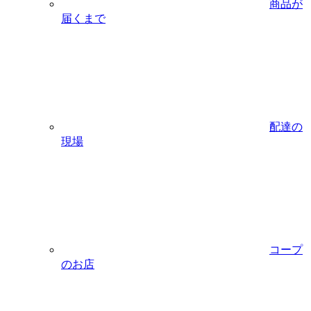
商品が
届くまで
配達の
現場
コープ
のお店