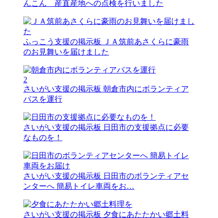
んこん 産直産地への点検を行いました
ふっこう支援の掲示板
ＪＡ筑前あさくらに豪雨
のお見舞いを届けました
2
さいがい支援の掲示板
朝倉市内にボランティア
バスを運行
さいがい支援の掲示板
日田市の支援拠点に必要
なものを！
さいがい支援の掲示板
日田市のボランティアセ
ンターへ 簡易トイレ車両をお…
さいがい支援の掲示板
夕食にあたたかい郷土料