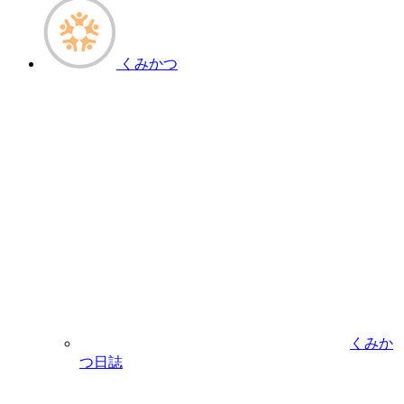
くみかつ
くみか
つ日誌