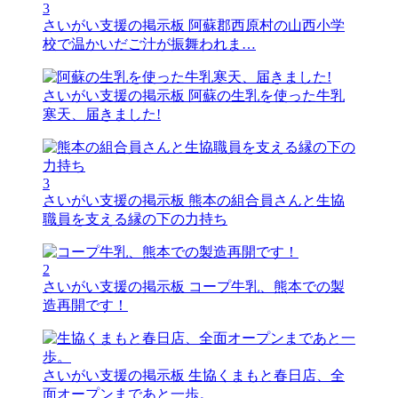
3
さいがい支援の掲示板
阿蘇郡西原村の山西小学
校で温かいだご汁が振舞われま…
さいがい支援の掲示板
阿蘇の生乳を使った牛乳
寒天、届きました!
3
さいがい支援の掲示板
熊本の組合員さんと生協
職員を支える縁の下の力持ち
2
さいがい支援の掲示板
コープ牛乳、熊本での製
造再開です！
さいがい支援の掲示板
生協くまもと春日店、全
面オープンまであと一歩。