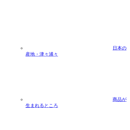
日本の
産地・津々浦々
商品が
生まれるところ