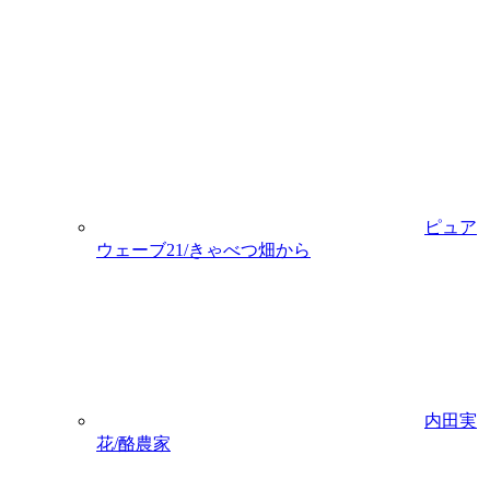
ピュア
ウェーブ21/きゃべつ畑から
内田実
花/酪農家