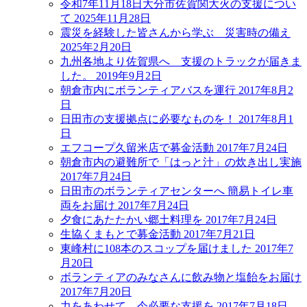
令和7年11月18日大分市佐賀関大火の支援につい
て
2025年11月28日
震災を経験した皆さんから学ぶ 災害時の備え
2025年2月20日
九州各地より佐賀県へ 支援のトラックが届きま
した。
2019年9月2日
朝倉市内にボランティアバスを運行
2017年8月2
日
日田市の支援拠点に必要なものを！
2017年8月1
日
エフコープ久留米店で募金活動
2017年7月24日
朝倉市内の避難所で「はっと汁」の炊き出し実施
2017年7月24日
日田市のボランティアセンターへ 簡易トイレ車
両をお届け
2017年7月24日
夕食にあたたかい郷土料理を
2017年7月24日
生協くまもとで募金活動
2017年7月21日
東峰村に108本のスコップを届けました
2017年7
月20日
ボランティアのみなさんに飲み物と塩飴をお届け
2017年7月20日
力をあわせて、今必要な支援を
2017年7月18日