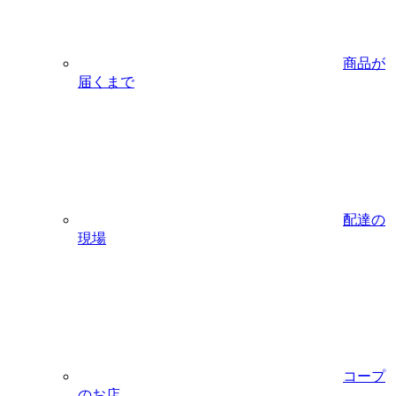
商品が
届くまで
配達の
現場
コープ
のお店