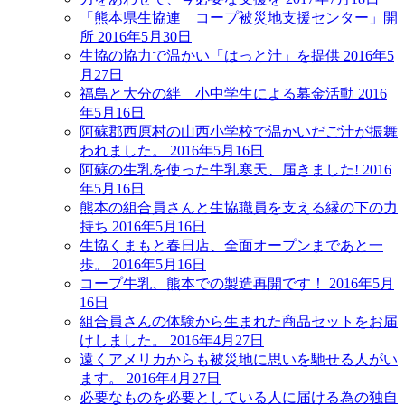
「熊本県生協連 コープ被災地支援センター」開
所
2016年5月30日
生協の協力で温かい「はっと汁」を提供
2016年5
月27日
福島と大分の絆 小中学生による募金活動
2016
年5月16日
阿蘇郡西原村の山西小学校で温かいだご汁が振舞
われました。
2016年5月16日
阿蘇の生乳を使った牛乳寒天、届きました!
2016
年5月16日
熊本の組合員さんと生協職員を支える縁の下の力
持ち
2016年5月16日
生協くまもと春日店、全面オープンまであと一
歩。
2016年5月16日
コープ牛乳、熊本での製造再開です！
2016年5月
16日
組合員さんの体験から生まれた商品セットをお届
けしました。
2016年4月27日
遠くアメリカからも被災地に思いを馳せる人がい
ます。
2016年4月27日
必要なものを必要としている人に届ける為の独自