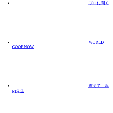
プロに聞く
WORLD
COOP NOW
教えて！浜
内先生