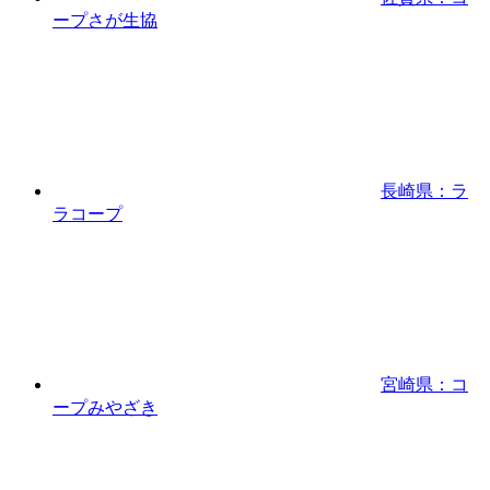
ープさが生協
長崎県：ラ
ラコープ
宮崎県：コ
ープみやざき