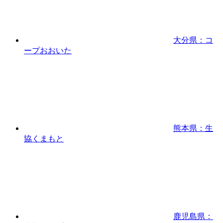
大分県：コ
ープおおいた
熊本県：生
協くまもと
鹿児島県：