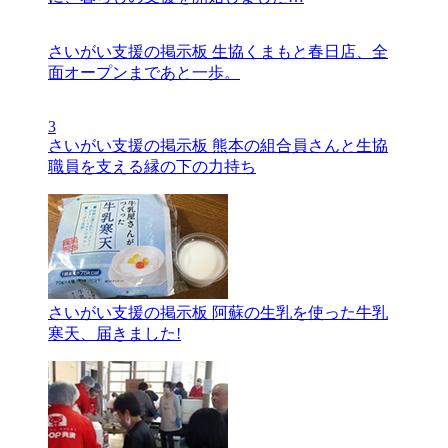
さいがい支援の掲示板
生協くまもと春日店、全
面オープンまであと一歩。
3
さいがい支援の掲示板
熊本の組合員さんと生協
職員を支える縁の下の力持ち
さいがい支援の掲示板
阿蘇の生乳を使った牛乳
寒天、届きました!