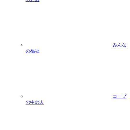
みんな
の福祉
コープ
の中の人