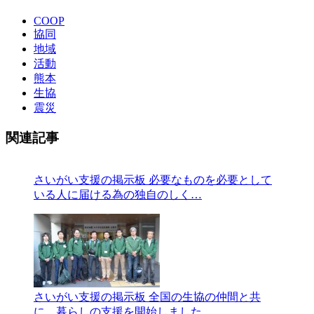
COOP
協同
地域
活動
熊本
生協
震災
関連記事
さいがい支援の掲示板
必要なものを必要として
いる人に届ける為の独自のしく…
さいがい支援の掲示板
全国の生協の仲間と共
に、暮らしの支援を開始しました…