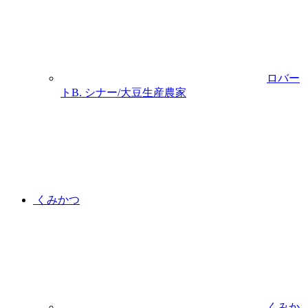
ロバー
トB. シナー/大豆生産農家
くみかつ
くみか