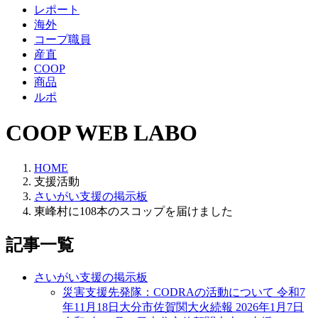
レポート
海外
コープ職員
産直
COOP
商品
ルポ
COOP WEB LABO
HOME
支援活動
さいがい支援の掲示板
東峰村に108本のスコップを届けました
記事一覧
さいがい支援の掲示板
災害支援先発隊：CODRAの活動について 令和7
年11月18日大分市佐賀関大火続報
2026年1月7日