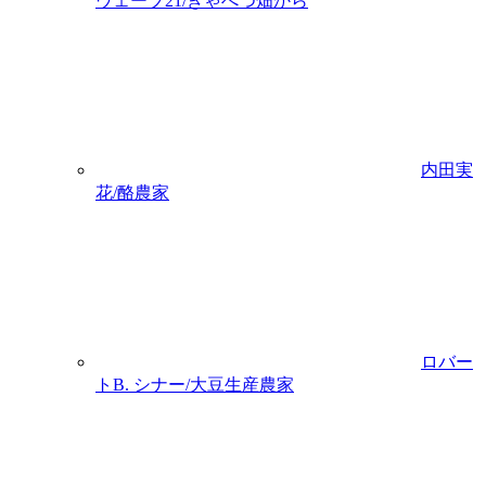
ウェーブ21/きゃべつ畑から
内田実
花/酪農家
ロバー
トB. シナー/大豆生産農家