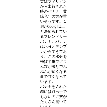
実はフィリピン
から出荷された
時のバナナ（黄
緑色）の方が重
いそうです。１
房が500ｇ以上
と決められてい
るフレンドリー
バナナ。バナナ
は水分とデンプ
ンからできてお
り、この水分を
飛ばす事でグラ
ム数が減りでん
ぷんが多くなる
事で甘くなって
います。
バナナを入れた
箱には取っ手で
もないのに穴が
たくさん開いて
います。