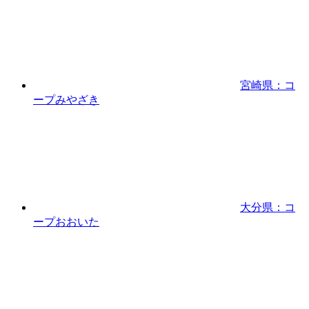
宮崎県：コ
ープみやざき
大分県：コ
ープおおいた