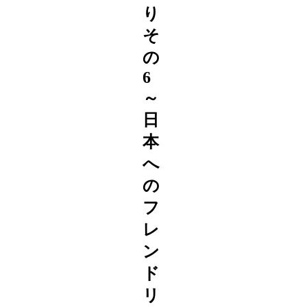
り
そ
の
6
～
日
本
へ
の
フ
レ
ン
ド
リ