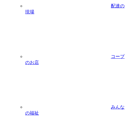
配達の
現場
コープ
のお店
みんな
の福祉