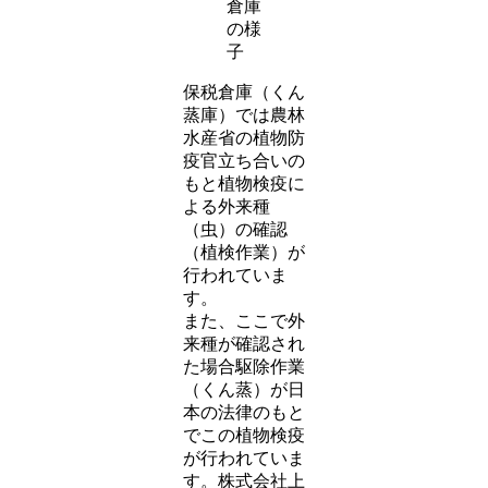
倉庫
の様
子
保税倉庫（くん
蒸庫）では農林
水産省の植物防
疫官立ち合いの
もと植物検疫に
よる外来種
（虫）の確認
（植検作業）が
行われていま
す。
また、ここで外
来種が確認され
た場合駆除作業
（くん蒸）が日
本の法律のもと
でこの植物検疫
が行われていま
す。株式会社上