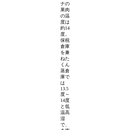
ナの
果肉
の温
度は
約14
度。
保税
倉庫
を兼
ねた
くん
蒸倉
庫で
は
13.5
度～
14度
と低
温高
湿
で、