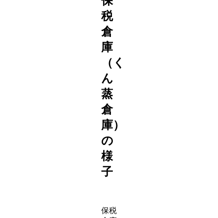
保
税
倉
庫
（く
ん
蒸
倉
庫）
の
様
子
保税