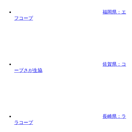
福岡県：エ
フコープ
佐賀県：コ
ープさが生協
長崎県：ラ
ラコープ