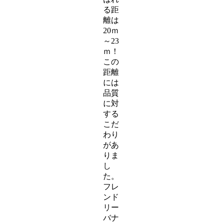
る距
離は
20ｍ
～23
ｍ！
この
距離
には
品質
に対
する
こだ
わり
があ
りま
し
た。
フレ
ンド
リー
バナ