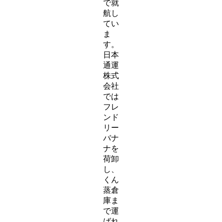
で就
航し
てい
ま
す。
日本
通運
株式
会社
では
フレ
ンド
リー
バナ
ナを
荷卸
し、
くん
蒸倉
庫ま
で運
ばれ