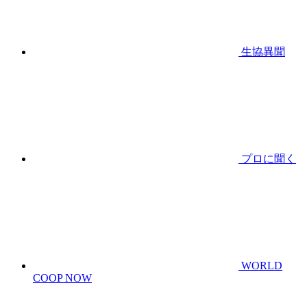
生協異聞
プロに聞く
WORLD
COOP NOW