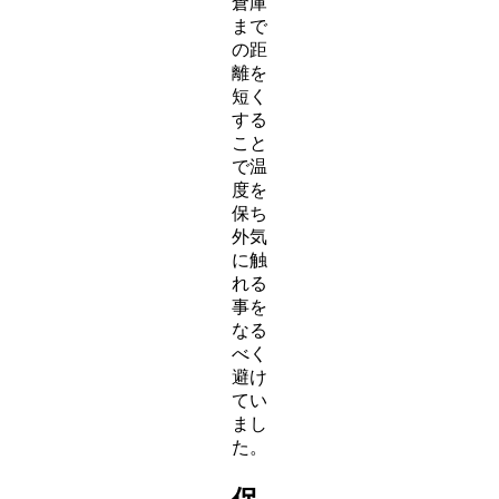
倉庫
まで
の距
離を
短く
する
こと
で温
度を
保ち
外気
に触
れる
事を
なる
べく
避け
てい
まし
た。