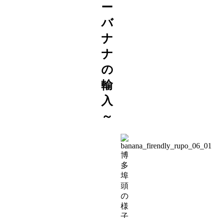
ー
バ
ナ
ナ
の
輸
入
～
博
多
埠
頭
の
様
子