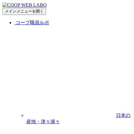
メインメニューを開く
コープ職員ルポ
日本の
産地・津々浦々