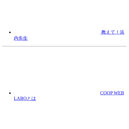
教えて！浜
内先生
COOP WEB
LABOとは