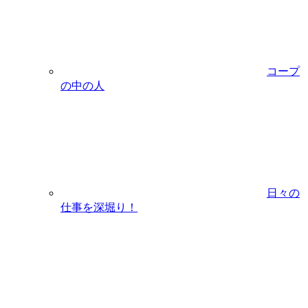
コープ
の中の人
日々の
仕事を深堀り！