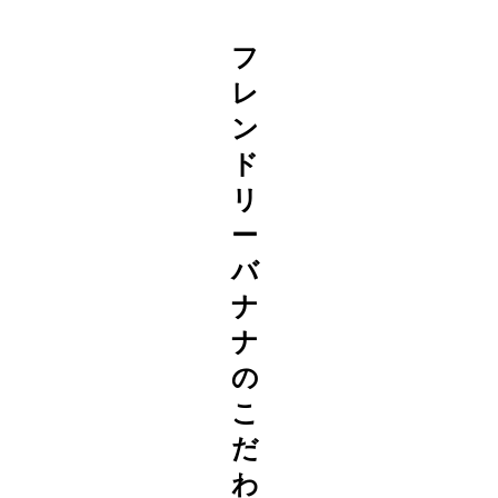
フ
レ
ン
ド
リ
ー
バ
ナ
ナ
の
こ
だ
わ