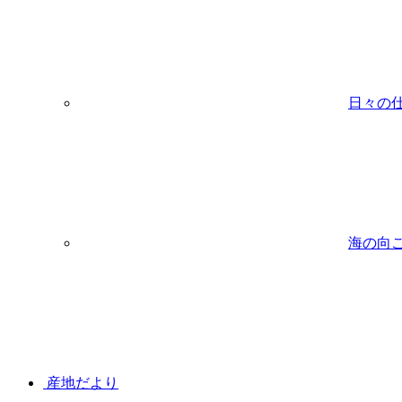
日々の
海の向
産地だより