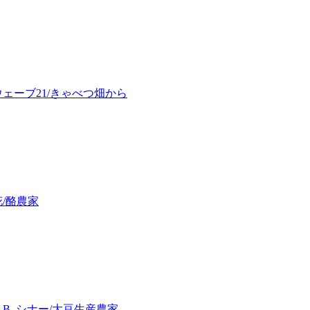
ェーブ21/きゃべつ畑から
/酪農家
B. シナー/大豆生産農家