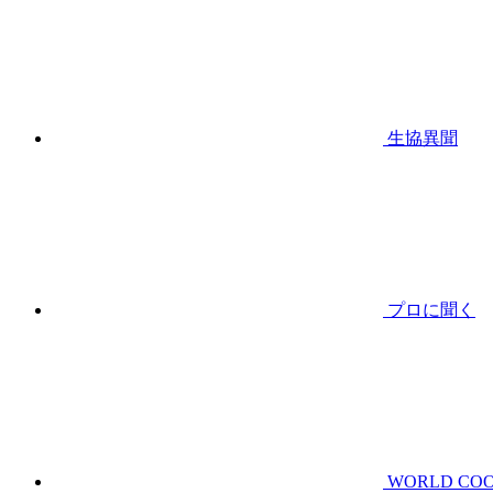
生協異聞
プロに聞く
WORLD CO