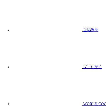
生協異聞
プロに聞く
WORLD CO