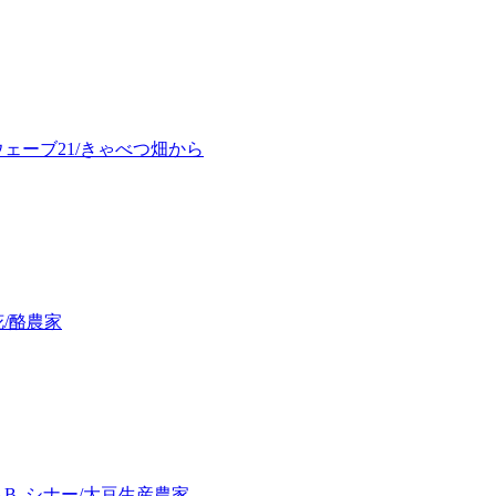
ェーブ21/きゃべつ畑から
/酪農家
B. シナー/大豆生産農家