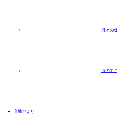
日々の
海の向
産地だより