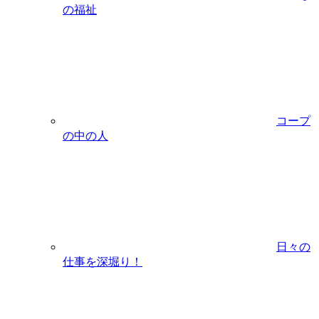
の福祉
コープ
の中の人
日々の
仕事を深堀り！