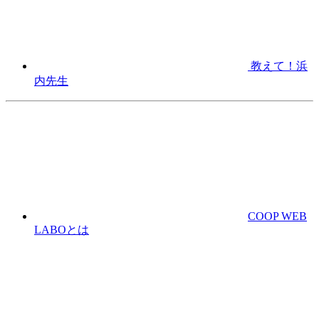
教えて！浜
内先生
COOP WEB
LABOとは