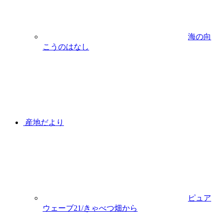
海の向
こうのはなし
産地だより
ピュア
ウェーブ21/きゃべつ畑から