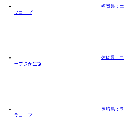
福岡県：エ
フコープ
佐賀県：コ
ープさが生協
長崎県：ラ
ラコープ