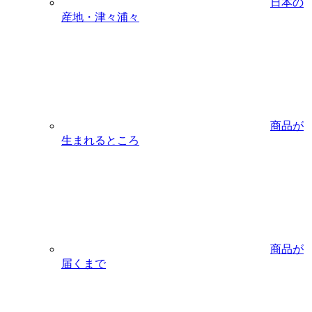
日本の
産地・津々浦々
商品が
生まれるところ
商品が
届くまで