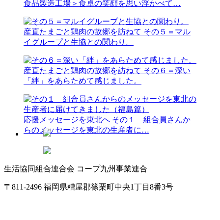
食品製造工場＞食卓の笑顔を思い浮かべて…
産直たまごと鶏肉の故郷を訪ねて
その５＝マル
イグループと生協との関わり。
産直たまごと鶏肉の故郷を訪ねて
その６＝深い
「絆」をあらためて感じました。
応援メッセージを東北へ
その１ 組合員さんか
らのメッセージを東北の生産者に…
生活協同組合連合会 コープ九州事業連合
〒811-2496 福岡県糟屋郡篠栗町中央1丁目8番3号