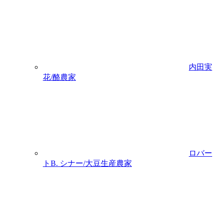
内田実
花/酪農家
ロバー
トB. シナー/大豆生産農家