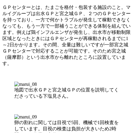
ＧＰセンターとは、たまごを格付・包装する施設のこと。マ
ルイグループは出水ＧＰと宮之城ＧＰ、２つのＧＰセンター
を持っており、一方で何かトラブルが発生して稼動できなく
なっても、もう一方で一部補うことができる体制を組んでい
ます。例えば鶏インフルエンザが発生し、出水市が移動制限
区域となったときにはＧＰセンターが再稼動されるまでに1
～2日かかります。その間、全量は難しいですが一部宮之城
ＧＰセンターで対応することが可能です。そのため宮之城
（薩摩郡）という出水市から離れたところに設置していま
す。
地図で出水ＧＰと宮之城ＧＰの位置を説明してく
ださっている下塩見さん。
卵の割れに関しては目視で5回、機械で1回検査を
しています。目視の検査は負担が大きいため2時