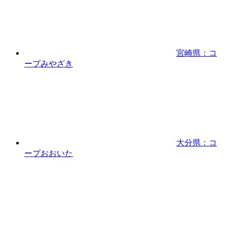
宮崎県：コ
ープみやざき
大分県：コ
ープおおいた