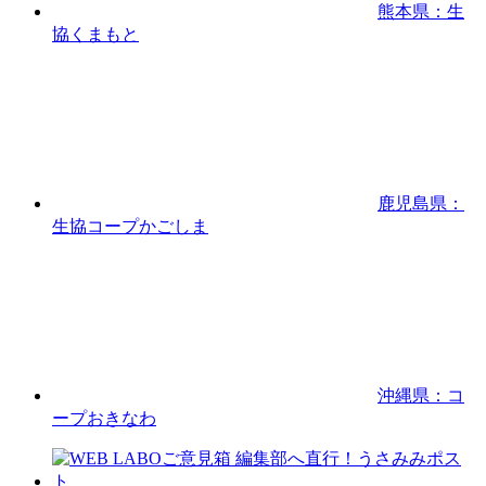
熊本県：生
協くまもと
鹿児島県：
生協コープかごしま
沖縄県：コ
ープおきなわ