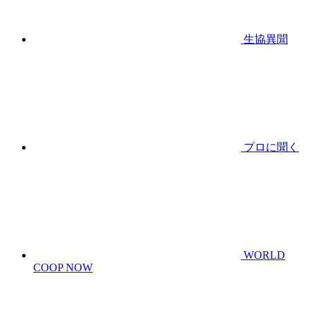
生協異聞
プロに聞く
WORLD
COOP NOW