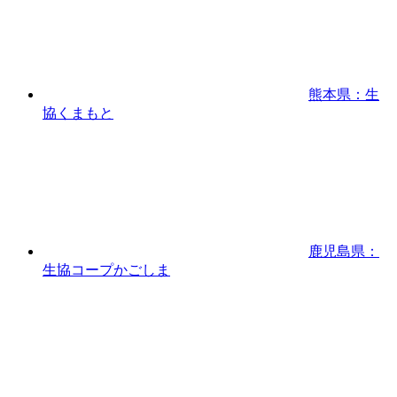
熊本県：生
協くまもと
鹿児島県：
生協コープかごしま