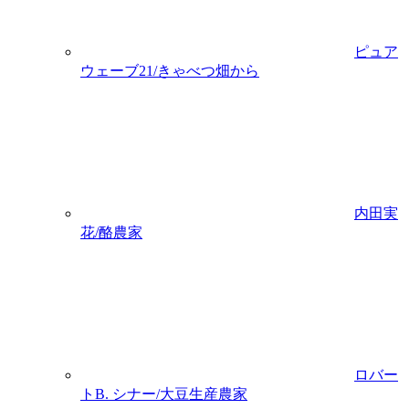
ピュア
ウェーブ21/きゃべつ畑から
内田実
花/酪農家
ロバー
トB. シナー/大豆生産農家