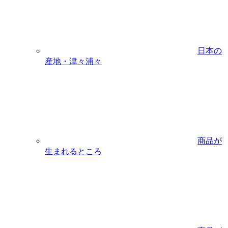
日本の
産地・津々浦々
商品が
生まれるところ