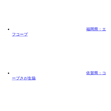
福岡県：エ
フコープ
佐賀県：コ
ープさが生協