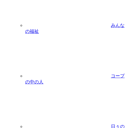
みんな
の福祉
コープ
の中の人
日々の