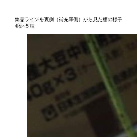
集品ラインを裏側（補充庫側）から見た棚の様子
4段×５種