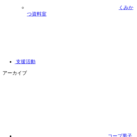
くみか
つ資料室
支援活動
アーカイブ
コープ男子