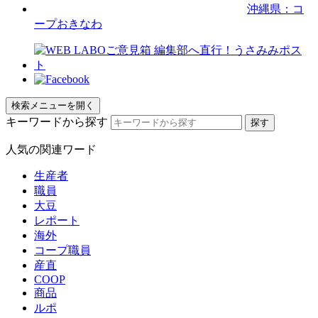
沖縄県：コ
ープおきなわ
検索メニューを開く
キーワードから探す
人気の関連ワード
生産者
職員
大豆
レポート
海外
コープ職員
産直
COOP
商品
ルポ