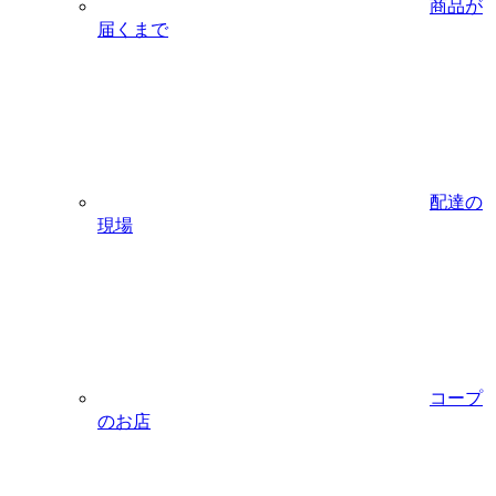
商品が
届くまで
配達の
現場
コープ
のお店