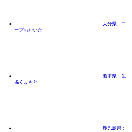
大分県：コ
ープおおいた
熊本県：生
協くまもと
鹿児島県：