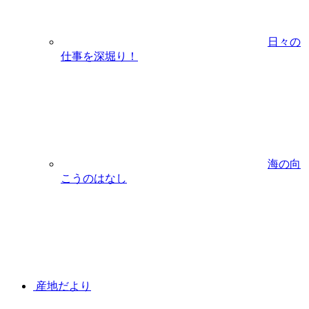
日々の
仕事を深堀り！
海の向
こうのはなし
産地だより