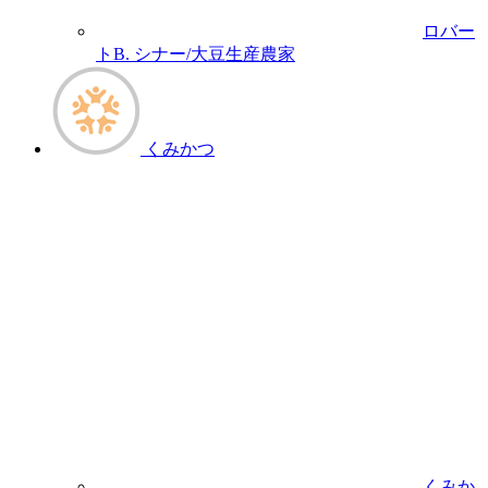
ロバー
トB. シナー/大豆生産農家
くみかつ
くみか