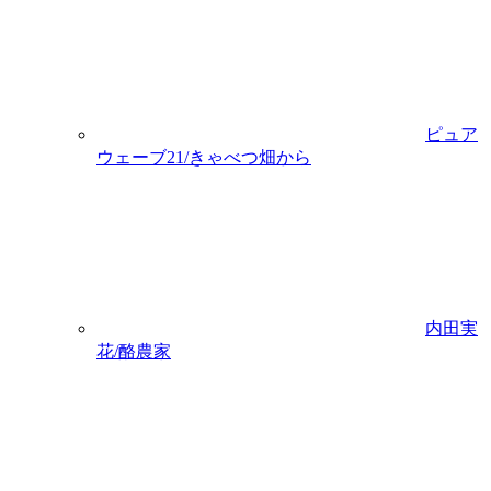
ピュア
ウェーブ21/きゃべつ畑から
内田実
花/酪農家