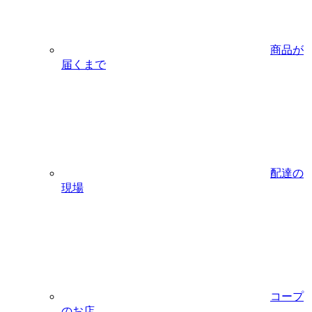
商品が
届くまで
配達の
現場
コープ
のお店