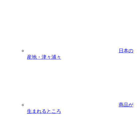
日本の
産地・津々浦々
商品が
生まれるところ