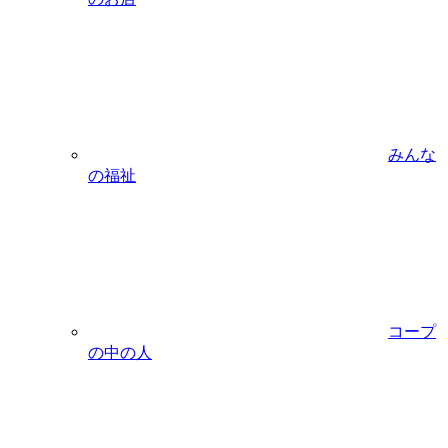
みんな
の福祉
コープ
の中の人