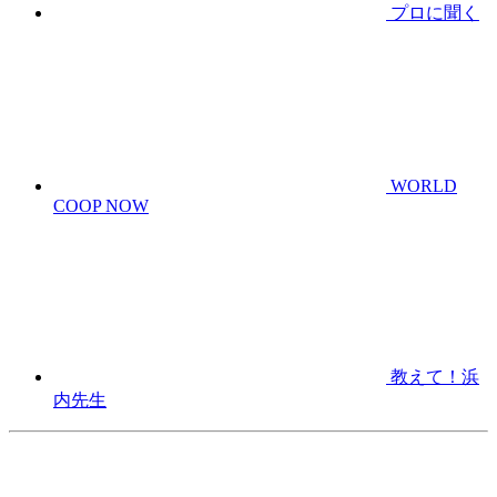
プロに聞く
WORLD
COOP NOW
教えて！浜
内先生