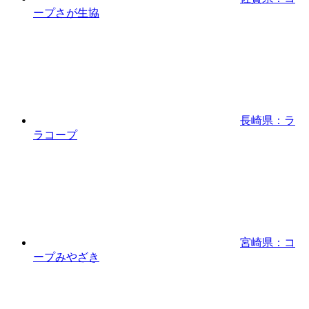
ープさが生協
長崎県：ラ
ラコープ
宮崎県：コ
ープみやざき