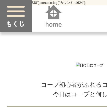
console.log("postID: 238");console.log("カウント: 1624");
コープ初心者がふれる
今日はコープと何