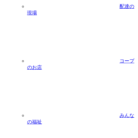
配達の
現場
コープ
のお店
みんな
の福祉