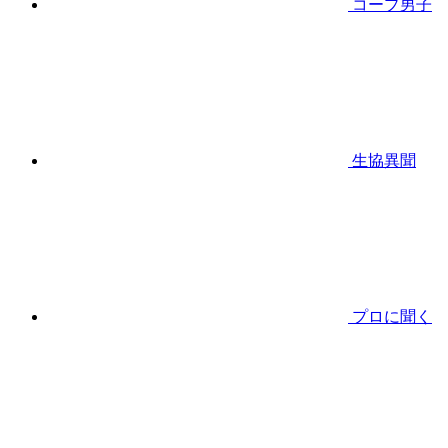
コープ男子
生協異聞
プロに聞く