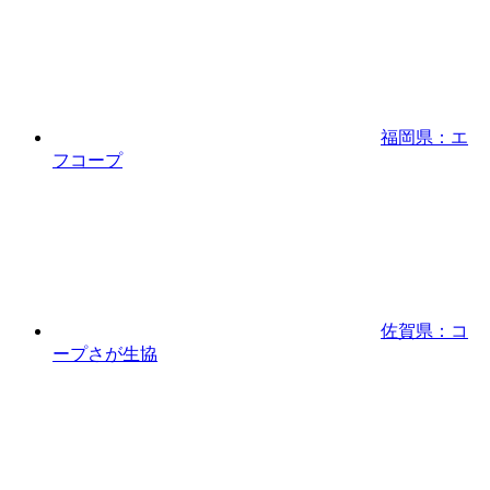
福岡県：エ
フコープ
佐賀県：コ
ープさが生協