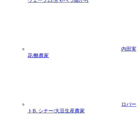
ウェーブ21/きゃべつ畑から
内田実
花/酪農家
ロバー
トB. シナー/大豆生産農家