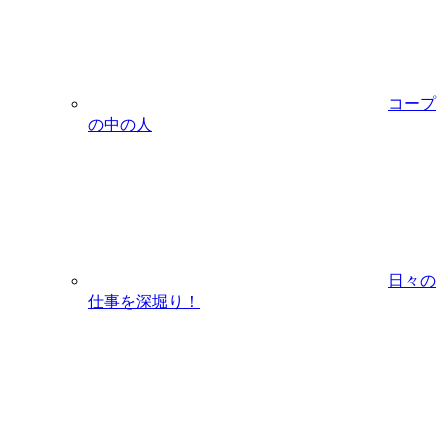
コープ
の中の人
日々の
仕事を深堀り！