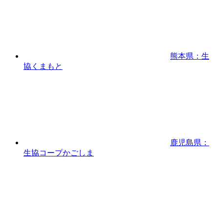
熊本県：生
協くまもと
鹿児島県：
生協コープかごしま