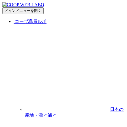
メインメニューを開く
コープ職員ルポ
日本の
産地・津々浦々