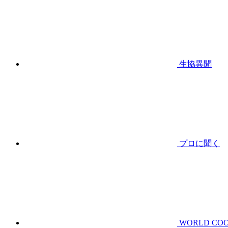
生協異聞
プロに聞く
WORLD CO