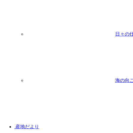
日々の
海の向
産地だより