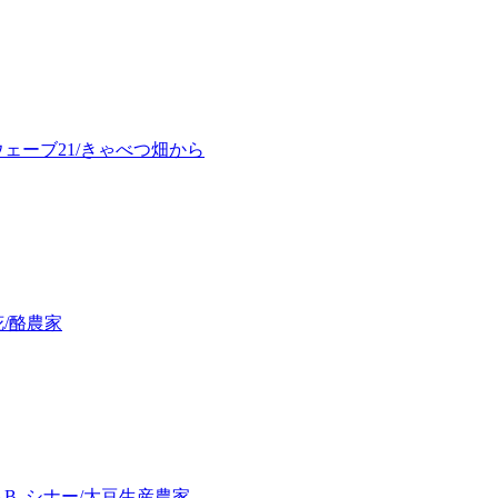
ェーブ21/きゃべつ畑から
/酪農家
B. シナー/大豆生産農家