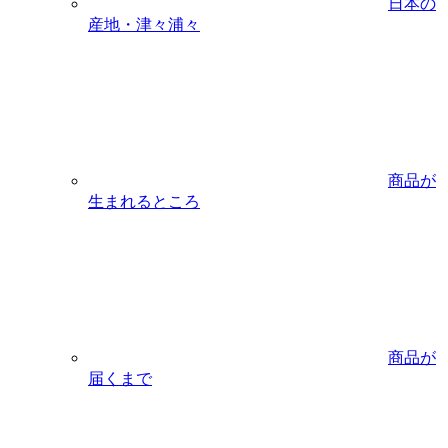
日本の
産地・津々浦々
商品が
生まれるところ
商品が
届くまで