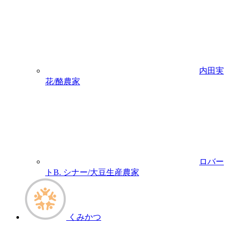
内田実
花/酪農家
ロバー
トB. シナー/大豆生産農家
くみかつ