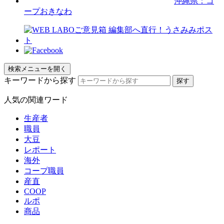
沖縄県：コ
ープおきなわ
検索メニューを開く
キーワードから探す
人気の関連ワード
生産者
職員
大豆
レポート
海外
コープ職員
産直
COOP
ルポ
商品