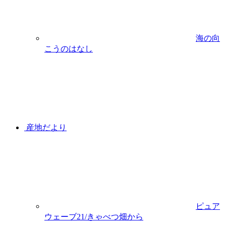
海の向
こうのはなし
産地だより
ピュア
ウェーブ21/きゃべつ畑から