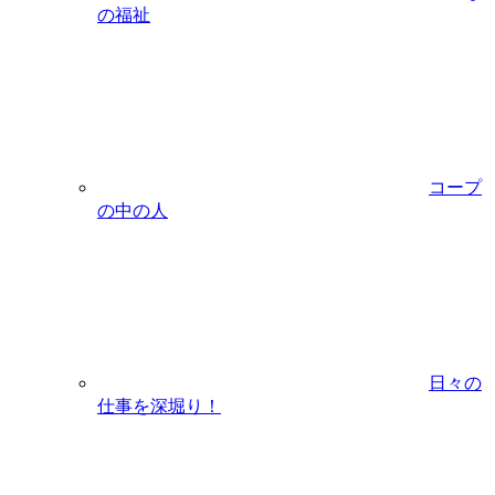
の福祉
コープ
の中の人
日々の
仕事を深堀り！