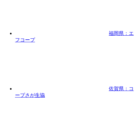
福岡県：エ
フコープ
佐賀県：コ
ープさが生協