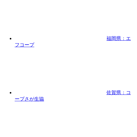
福岡県：エ
フコープ
佐賀県：コ
ープさが生協