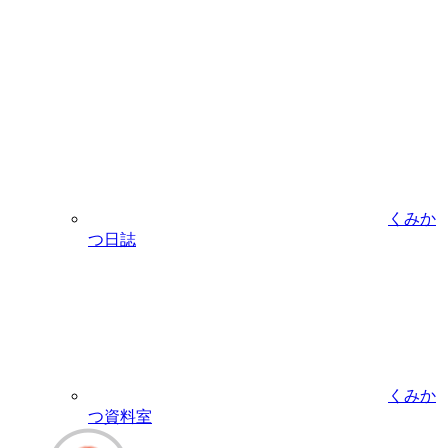
くみか
つ日誌
くみか
つ資料室