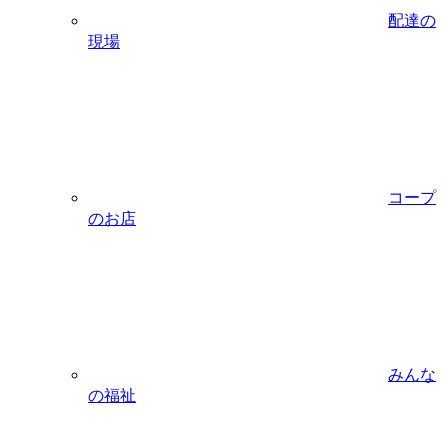
配達の
現場
コープ
のお店
みんな
の福祉