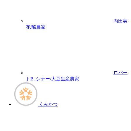
内田実
花/酪農家
ロバー
トB. シナー/大豆生産農家
くみかつ