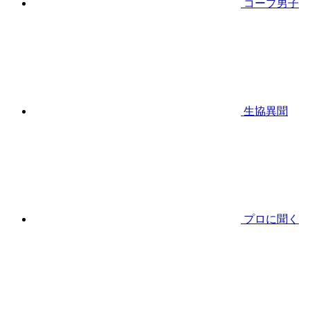
コープ男子
生協異聞
プロに聞く