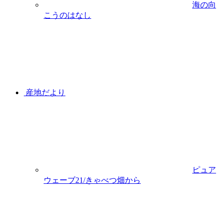
海の向
こうのはなし
産地だより
ピュア
ウェーブ21/きゃべつ畑から