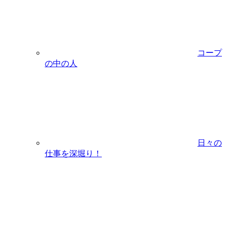
コープ
の中の人
日々の
仕事を深堀り！