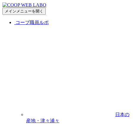
メインメニューを開く
コープ職員ルポ
日本の
産地・津々浦々