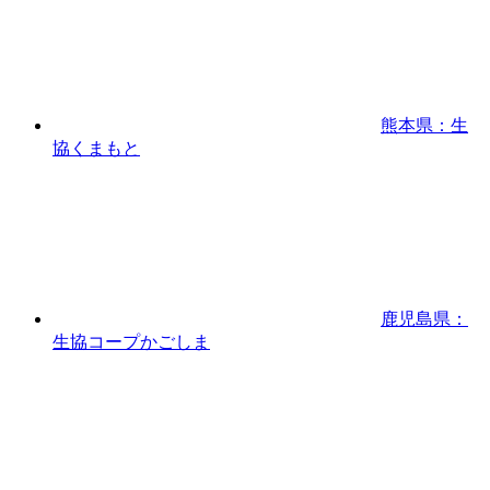
熊本県：生
協くまもと
鹿児島県：
生協コープかごしま