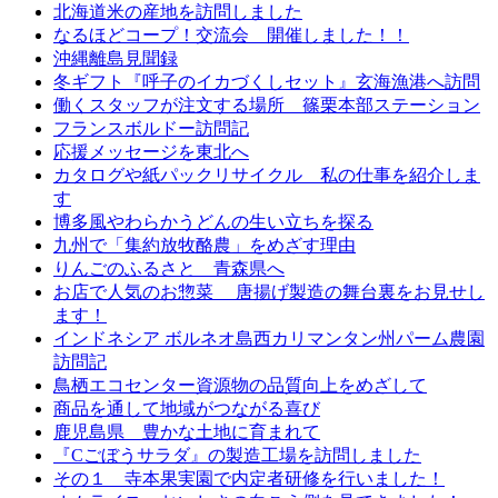
北海道米の産地を訪問しました
なるほどコープ！交流会 開催しました！！
沖縄離島見聞録
冬ギフト『呼子のイカづくしセット』玄海漁港へ訪問
働くスタッフが注文する場所 篠栗本部ステーション
フランスボルドー訪問記
応援メッセージを東北へ
カタログや紙パックリサイクル 私の仕事を紹介しま
す
博多風やわらかうどんの生い立ちを探る
九州で「集約放牧酪農」をめざす理由
りんごのふるさと 青森県へ
お店で人気のお惣菜 唐揚げ製造の舞台裏をお見せし
ます！
インドネシア ボルネオ島西カリマンタン州パーム農園
訪問記
鳥栖エコセンター資源物の品質向上をめざして
商品を通して地域がつながる喜び
鹿児島県 豊かな土地に育まれて
『Cごぼうサラダ』の製造工場を訪問しました
その１ 寺本果実園で内定者研修を行いました！