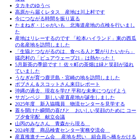
タカキのゆうべ
高原から届くレタス 産地は川上村です
今につながる時間を振り返る
たまねぎ・じゃがいも 北海道産地の点検を行いまし
た
産地はリレーするのです 「松本ハイランド」東の西瓜
の名産地を訪問しました
「生協とつながるのは、食べる人と繋がりたいから」
嬬恋村の「ピュアウェーブ21」は熱かった！
5月新茶の季節です！ 佐々町の茶畑は緑と笑顔が溢れ
ていました
うなぎが育つ鹿児島・宮崎の地を訪問しました
ボブさん＆スコットさん来日レポート
沖縄の過去、現在を学び 平和な未来につなげよう
サガンベジ 新しい産直産地が誕生しました
2025年度 新入協職員 物流センターを見学する
蓋を開けた瞬間の喜びと おいしい笑顔のために コー
プ夕食宅配 献立会議
山丙のみなさん 青森から現る
2024年度 商品検査センター実務交流会
産直推進チーム会 産地を想い 組合員へ橋をかける