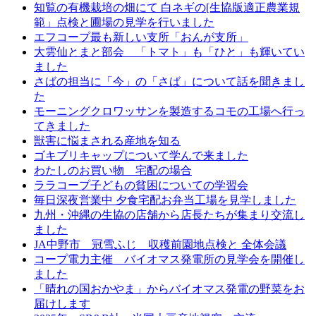
知覧の有機栽培の畑にて 白ネギの[生協版適正農業規
範」点検と圃場の見学を行いました
エフコープ最も新しい支所「おんが支所」
大雲仙とまと部会 「トマト」も「ひと」も輝いてい
ました
さばの担当に「今」の「さば」について話を聞きまし
た
モーニングクロワッサンを製造するコモの工場へ行っ
てきました
獣害に悩まされる産地を知る
ゴキブリキャップについて学んで来ました
わたしのお買い物 宅配の場合
ララコープ子どもの貧困についての学習会
毎日深夜営業中 夕食宅配お弁当工場を見学しました
九州・沖縄の生協の店舗から店長たちが集まり交流し
ました
JA中野市 冠雪ふじ 収穫前園地点検と 全体会議
コープ電力主催 バイオマス発電所の見学会を開催し
ました
「晴れの国おかやま」からバイオマス発電の野菜をお
届けします