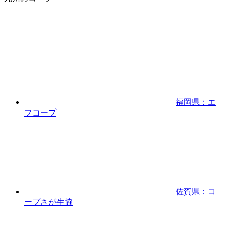
福岡県：エ
フコープ
佐賀県：コ
ープさが生協