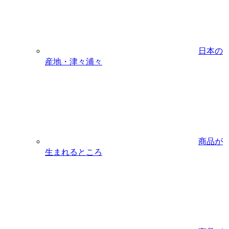
日本の
産地・津々浦々
商品が
生まれるところ