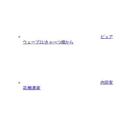
ピュア
ウェーブ21/きゃべつ畑から
内田実
花/酪農家