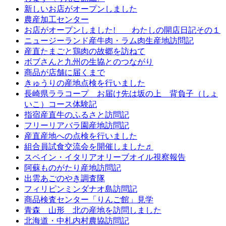
新しいお店がオープンしました
農産加工センター
お店がオープンしました! わたしの開店日記その１
ニュージーランド産牛肉・ラム肉生産地訪問記
産直たまごと鶏肉の故郷を訪ねて
ボブさんと九州の生協とのつながり
商品が店舗に届くまで
きゅうりの産地点検を行いました
長崎県ララコープ お届け先は坂の上 背負子（しょ
いこ）コース体験記
指宿産直牛のふるさと訪問記
フリーリアバラ園産地訪問記
産直産地への点検を行いました
組合員試食交流会を開催しました♬
スペイン・イタリアオリーブオイル視察報告
阿蘇ものがたり産地訪問記
出雲あごのやき調査隊
フィリピンミンダナオ島訪問記
商品検査センター「りんご館」見学
青森 山形 北の産地を訪問しました
北海道・中札内村農協訪問記