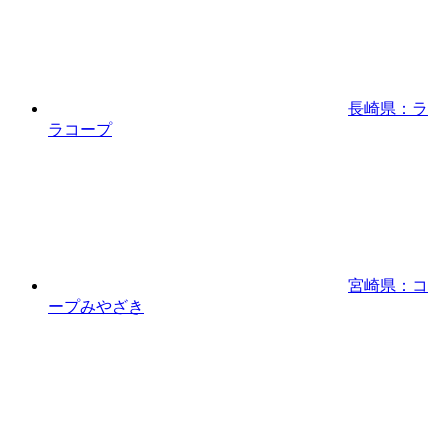
長崎県：ラ
ラコープ
宮崎県：コ
ープみやざき