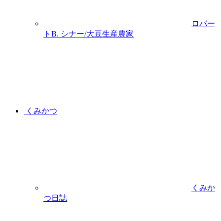
ロバー
トB. シナー/大豆生産農家
くみかつ
くみか
つ日誌