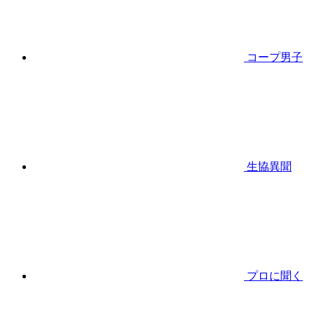
コープ男子
生協異聞
プロに聞く