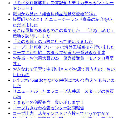
『モノクロ麻婆丼』受賞記念！デリカテッセントレー
ドショー！
職員から見た「組合員商品活動交流会2024」
篠栗町がNZに！？ ニュージーランド商品の紹介をい
ただきました
そこは屋根のあるきのこの森でした 「ぶなしめじ」
産地を訪問しました
「えのき茸」の点検に行ってまいりました
コープ九州PB鮭フレークの海外工場点検を行いました
コープさが生協 スタッフが選ぶ一番好きな豆腐
お弁当・お惣菜大賞2025 優秀賞受賞「モノクロ麻婆
丼」
おきなわで子育て中 砂川さんがお店で買うもの、おい
しいもの
1パック946ml おきなわの牛乳について教えてもらいま
した
リニューアルしたエフコープ志井店 スタッフのお買
い物
くまもとの宅配弁当 食レポします！
コープおきなわ検査センター訪問報告
コープ山内 店舗インストア点検ってどうですか？