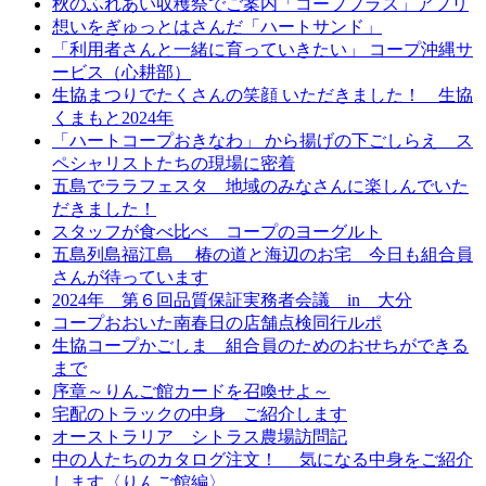
秋のふれあい収穫祭でご案内「コーププラス」アプリ
想いをぎゅっとはさんだ「ハートサンド」
「利用者さんと一緒に育っていきたい」 コープ沖縄サ
ービス（心耕部）
生協まつりでたくさんの笑顔 いただきました！ 生協
くまもと2024年
「ハートコープおきなわ」 から揚げの下ごしらえ ス
ペシャリストたちの現場に密着
五島でララフェスタ 地域のみなさんに楽しんでいた
だきました！
スタッフが食べ比べ コープのヨーグルト
五島列島福江島 椿の道と海辺のお宅 今日も組合員
さんが待っています
2024年 第６回品質保証実務者会議 in 大分
コープおおいた南春日の店舗点検同行ルポ
生協コープかごしま 組合員のためのおせちができる
まで
序章～りんご館カードを召喚せよ～
宅配のトラックの中身 ご紹介します
オーストラリア シトラス農場訪問記
中の人たちのカタログ注文！ 気になる中身をご紹介
します〈りんご館編〉