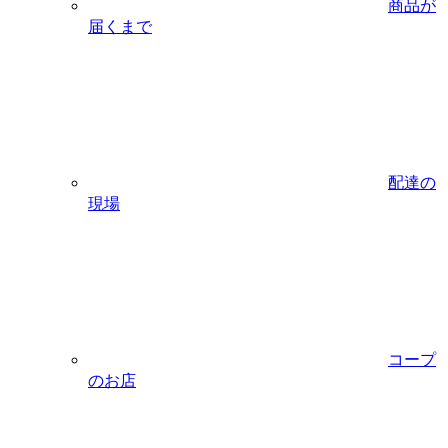
商品が
届くまで
配達の
現場
コープ
のお店