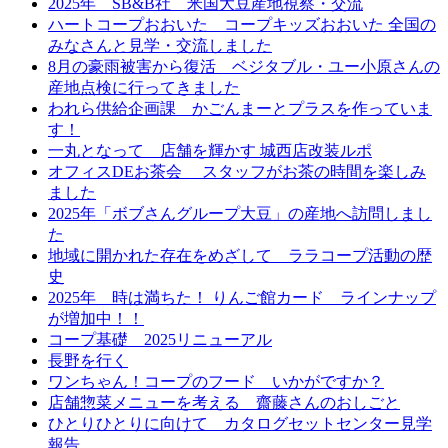
2025年 SB&B社 米国大豆産地視察・交流
ハートコープおおいた コープキッズおおいた 全国の
みなさんと見学・交流しました
8月の豪雨被害から復活 ベジタブル・ユー小原さんの
産地点検に行ってきました
われら供給企画課 かごんまーとプラスを作っていま
す！
一丸となって 店舗を輝かす 城西店改装ルポ
オフィスDEお茶会 スタッフがお茶の時間を楽しみ
ました
2025年「ボブさんグループ大豆」の産地へ訪問しまし
た
地域に開かれた存在をめざして ララコープ活動の歴
史
2025年 時は満ちた！ りんご館カード ラインナップ
が増加中！！
コープ基礎 2025リニューアル
長野を行く
ワンちゃん！コープのフード いかがですか？
店舗惣菜メニューを考える 齋藤さんのおしごと
ひとりひとりに向けて カタログセットセンター見学
報告