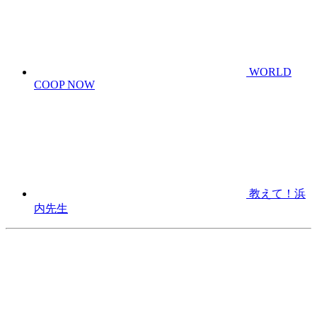
WORLD
COOP NOW
教えて！浜
内先生