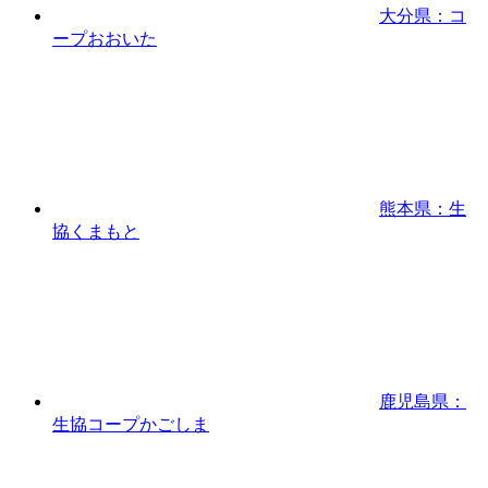
大分県：コ
ープおおいた
熊本県：生
協くまもと
鹿児島県：
生協コープかごしま