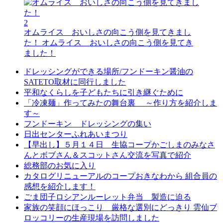
2
オムライス おいしさの向こう側を見てきまし
た！
オムライス おいしさの向こう側を見てき
ました！
ドレッシングができる場所/フンドーキン醤油の
SATETO取材に同行しました
平和なくらしを子どもたちに引き継ぐために
「冷凍麺」作ってみたの舞台裏 ～作り方を紹介しま
す～
フンドーキン ドレッシングの集い
日出センターふれあいまつり
【早出し】５月１４日 生協コープかごしまのみなさ
んとボブさん＆スコットさん交流を写真で紹介
総務部のお気に入り
カタログリニューアルのコープおきなわから 組合員の
感想を紹介します！
ごま団子ロシアンルーレット弁当 製造に迫る
家族の笑顔にほっこり 厳格な選別にどっきり 雲仙ブ
ロッコリーの生産現場を訪問しました