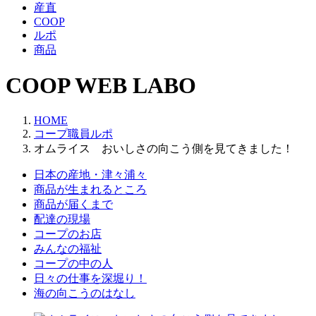
産直
COOP
ルポ
商品
COOP WEB LABO
HOME
コープ職員ルポ
オムライス おいしさの向こう側を見てきました！
日本の産地・津々浦々
商品が生まれるところ
商品が届くまで
配達の現場
コープのお店
みんなの福祉
コープの中の人
日々の仕事を深堀り！
海の向こうのはなし