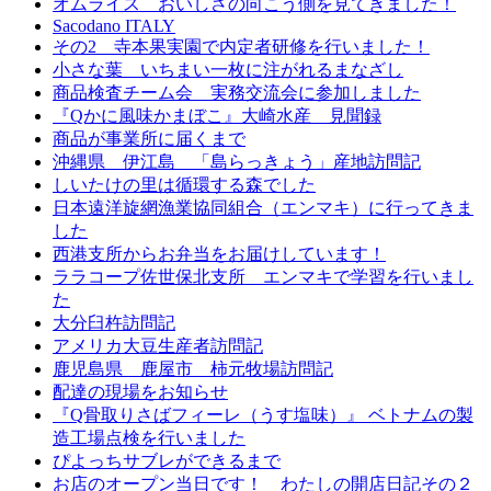
オムライス おいしさの向こう側を見てきました！
Sacodano ITALY
その2 寺本果実園で内定者研修を行いました！
小さな葉 いちまい一枚に注がれるまなざし
商品検査チーム会 実務交流会に参加しました
『Qかに風味かまぼこ』大崎水産 見聞録
商品が事業所に届くまで
沖縄県 伊江島 「島らっきょう」産地訪問記
しいたけの里は循環する森でした
日本遠洋旋網漁業協同組合（エンマキ）に行ってきま
した
西港支所からお弁当をお届けしています！
ララコープ佐世保北支所 エンマキで学習を行いまし
た
大分臼杵訪問記
アメリカ大豆生産者訪問記
鹿児島県 鹿屋市 柿元牧場訪問記
配達の現場をお知らせ
『Q骨取りさばフィーレ（うす塩味）』 ベトナムの製
造工場点検を行いました
ぴよっちサブレができるまで
お店のオープン当日です！ わたしの開店日記その２