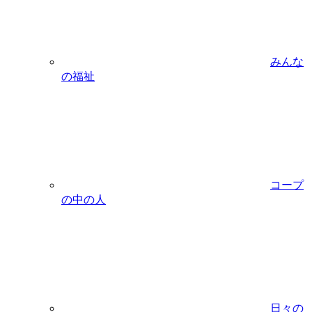
みんな
の福祉
コープ
の中の人
日々の