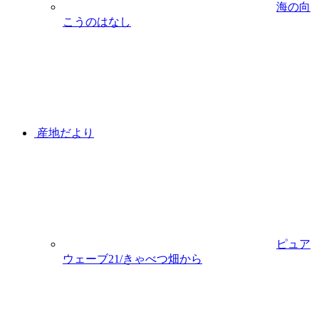
海の向
こうのはなし
産地だより
ピュア
ウェーブ21/きゃべつ畑から