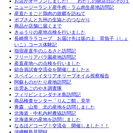
お店がオープンしました! わたしの開店日記その１
ニュージーランド産牛肉・ラム肉生産地訪問記
産直たまごと鶏肉の故郷を訪ねて
ボブさんと九州の生協とのつながり
商品が店舗に届くまで
きゅうりの産地点検を行いました
長崎県ララコープ お届け先は坂の上 背負子（しょ
いこ）コース体験記
指宿産直牛のふるさと訪問記
フリーリアバラ園産地訪問記
産直産地への点検を行いました
組合員試食交流会を開催しました♬
スペイン・イタリアオリーブオイル視察報告
阿蘇ものがたり産地訪問記
出雲あごのやき調査隊
フィリピンミンダナオ島訪問記
商品検査センター「りんご館」見学
青森 山形 北の産地を訪問しました
北海道・中札内村農協訪問記
北海道米の産地を訪問しました
なるほどコープ！交流会 開催しました！！
沖縄離島見聞録