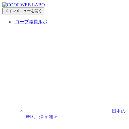
メインメニューを開く
コープ職員ルポ
日本の
産地・津々浦々