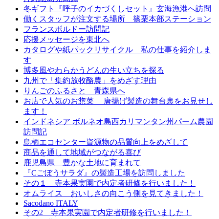
冬ギフト『呼子のイカづくしセット』玄海漁港へ訪問
働くスタッフが注文する場所 篠栗本部ステーション
フランスボルドー訪問記
応援メッセージを東北へ
カタログや紙パックリサイクル 私の仕事を紹介しま
す
博多風やわらかうどんの生い立ちを探る
九州で「集約放牧酪農」をめざす理由
りんごのふるさと 青森県へ
お店で人気のお惣菜 唐揚げ製造の舞台裏をお見せし
ます！
インドネシア ボルネオ島西カリマンタン州パーム農園
訪問記
鳥栖エコセンター資源物の品質向上をめざして
商品を通して地域がつながる喜び
鹿児島県 豊かな土地に育まれて
『Cごぼうサラダ』の製造工場を訪問しました
その１ 寺本果実園で内定者研修を行いました！
オムライス おいしさの向こう側を見てきました！
Sacodano ITALY
その2 寺本果実園で内定者研修を行いました！