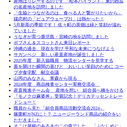
産地はリレーするのです 「松本ハイランド」東の西瓜
の名産地を訪問しました
「生協とつながるのは、食べる人と繋がりたいから」
嬬恋村の「ピュアウェーブ21」は熱かった！
5月新茶の季節です！ 佐々町の茶畑は緑と笑顔が溢れ
ていました
うなぎが育つ鹿児島・宮崎の地を訪問しました
ボブさん＆スコットさん来日レポート
沖縄の過去、現在を学び 平和な未来につなげよう
サガンベジ 新しい産直産地が誕生しました
2025年度 新入協職員 物流センターを見学する
蓋を開けた瞬間の喜びと おいしい笑顔のために コー
プ夕食宅配 献立会議
山丙のみなさん 青森から現る
2024年度 商品検査センター実務交流会
産直推進チーム会 産地を想い 組合員へ橋をかける
『モノクロ麻婆丼』受賞記念！デリカテッセントレー
ドショー！
職員から見た「組合員商品活動交流会2024」
篠栗町がNZに！？ ニュージーランド商品の紹介をい
ただきました
そこは屋根のあるきのこの森でした 「ぶなしめじ」