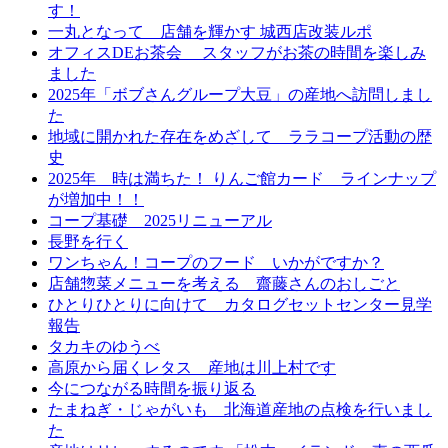
す！
一丸となって 店舗を輝かす 城西店改装ルポ
オフィスDEお茶会 スタッフがお茶の時間を楽しみ
ました
2025年「ボブさんグループ大豆」の産地へ訪問しまし
た
地域に開かれた存在をめざして ララコープ活動の歴
史
2025年 時は満ちた！ りんご館カード ラインナップ
が増加中！！
コープ基礎 2025リニューアル
長野を行く
ワンちゃん！コープのフード いかがですか？
店舗惣菜メニューを考える 齋藤さんのおしごと
ひとりひとりに向けて カタログセットセンター見学
報告
タカキのゆうべ
高原から届くレタス 産地は川上村です
今につながる時間を振り返る
たまねぎ・じゃがいも 北海道産地の点検を行いまし
た