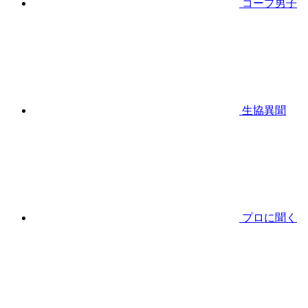
コープ男子
生協異聞
プロに聞く