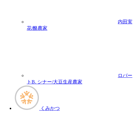
内田実
花/酪農家
ロバー
トB. シナー/大豆生産農家
くみかつ