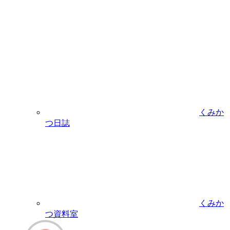
くみか
つ日誌
くみか
つ資料室