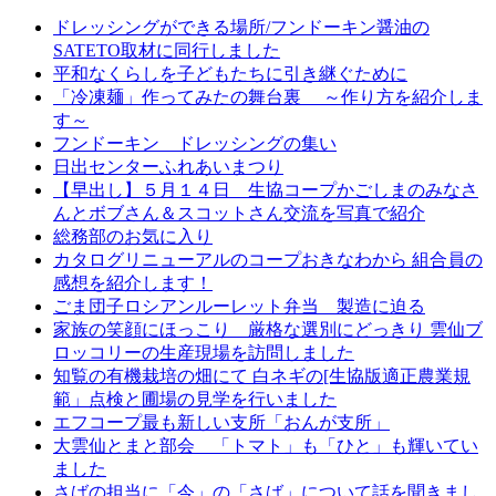
ドレッシングができる場所/フンドーキン醤油の
SATETO取材に同行しました
平和なくらしを子どもたちに引き継ぐために
「冷凍麺」作ってみたの舞台裏 ～作り方を紹介しま
す～
フンドーキン ドレッシングの集い
日出センターふれあいまつり
【早出し】５月１４日 生協コープかごしまのみなさ
んとボブさん＆スコットさん交流を写真で紹介
総務部のお気に入り
カタログリニューアルのコープおきなわから 組合員の
感想を紹介します！
ごま団子ロシアンルーレット弁当 製造に迫る
家族の笑顔にほっこり 厳格な選別にどっきり 雲仙ブ
ロッコリーの生産現場を訪問しました
知覧の有機栽培の畑にて 白ネギの[生協版適正農業規
範」点検と圃場の見学を行いました
エフコープ最も新しい支所「おんが支所」
大雲仙とまと部会 「トマト」も「ひと」も輝いてい
ました
さばの担当に「今」の「さば」について話を聞きまし