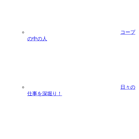
コープ
の中の人
日々の
仕事を深堀り！