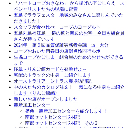
「ハートコープおきなわ」 から揚げの下ごしらえ ス
ペシャリストたちの現場に密着
五島でララフェスタ 地域のみなさんに楽しんでいた
だきました！
スタッフが食べ比べ コープのヨーグルト
五島列島福江島 椿の道と海辺のお宅 今日も組合員
さんが待っています
2024年 第６回品質保証実務者会議 in 大分
コープおおいた南春日の店舗点検同行ルポ
生協コープかごしま 組合員のためのおせちができる
まで
序章～りんご館カードを召喚せよ～
宅配のトラックの中身 ご紹介します
オーストラリア シトラス農場訪問記
中の人たちのカタログ注文！ 気になる中身をご紹介
します〈りんご館編〉
新しいお店がオープンしました
農産加工センター
篠栗 農産加工センターを紹介します！
南部セットセンター取材記
南部セットセンター取材記 その２