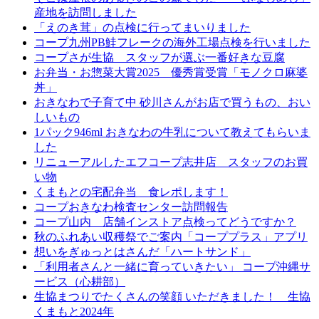
産地を訪問しました
「えのき茸」の点検に行ってまいりました
コープ九州PB鮭フレークの海外工場点検を行いました
コープさが生協 スタッフが選ぶ一番好きな豆腐
お弁当・お惣菜大賞2025 優秀賞受賞「モノクロ麻婆
丼」
おきなわで子育て中 砂川さんがお店で買うもの、おい
しいもの
1パック946ml おきなわの牛乳について教えてもらいま
した
リニューアルしたエフコープ志井店 スタッフのお買
い物
くまもとの宅配弁当 食レポします！
コープおきなわ検査センター訪問報告
コープ山内 店舗インストア点検ってどうですか？
秋のふれあい収穫祭でご案内「コーププラス」アプリ
想いをぎゅっとはさんだ「ハートサンド」
「利用者さんと一緒に育っていきたい」 コープ沖縄サ
ービス（心耕部）
生協まつりでたくさんの笑顔 いただきました！ 生協
くまもと2024年