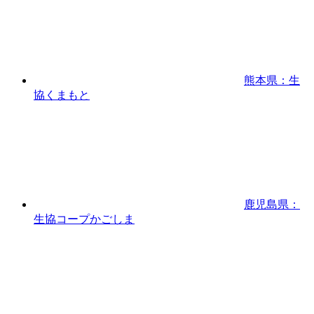
熊本県：生
協くまもと
鹿児島県：
生協コープかごしま