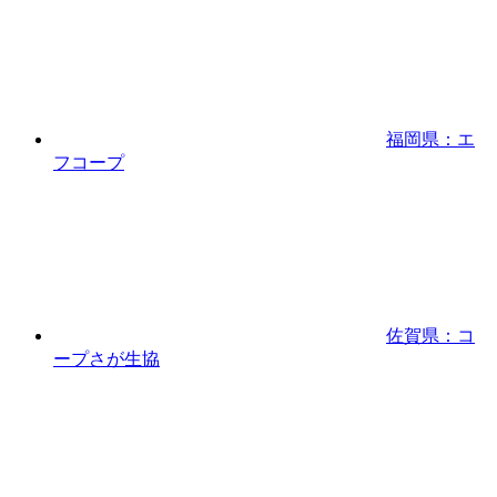
福岡県：エ
フコープ
佐賀県：コ
ープさが生協