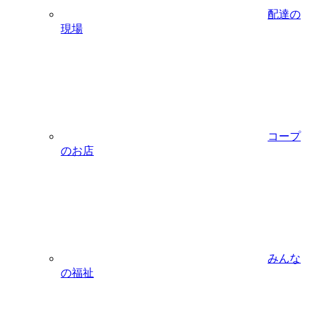
配達の
現場
コープ
のお店
みんな
の福祉