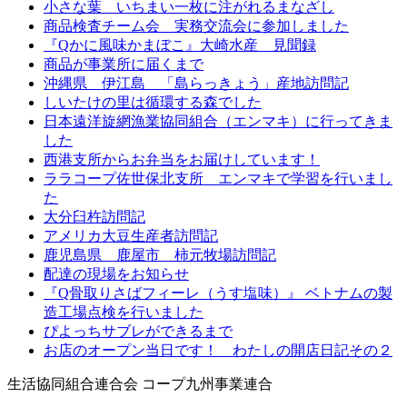
小さな葉 いちまい一枚に注がれるまなざし
商品検査チーム会 実務交流会に参加しました
『Qかに風味かまぼこ』大崎水産 見聞録
商品が事業所に届くまで
沖縄県 伊江島 「島らっきょう」産地訪問記
しいたけの里は循環する森でした
日本遠洋旋網漁業協同組合（エンマキ）に行ってきま
した
西港支所からお弁当をお届けしています！
ララコープ佐世保北支所 エンマキで学習を行いまし
た
大分臼杵訪問記
アメリカ大豆生産者訪問記
鹿児島県 鹿屋市 柿元牧場訪問記
配達の現場をお知らせ
『Q骨取りさばフィーレ（うす塩味）』 ベトナムの製
造工場点検を行いました
ぴよっちサブレができるまで
お店のオープン当日です！ わたしの開店日記その２
生活協同組合連合会 コープ九州事業連合