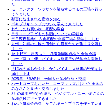
た
モーニングクロワッサンを製造するコモの工場へ行っ
てきました
獣害に悩まされる産地を知る
ゴキブリキャップについて学んで来ました
わたしのお買い物 宅配の場合
ララコープ子どもの貧困についての学習会
毎日深夜営業中 夕食宅配お弁当工場を見学しました
九州・沖縄の生協の店舗から店長たちが集まり交流し
ました
JA中野市 冠雪ふじ 収穫前園地点検と 全体会議
コープ電力主催 バイオマス発電所の見学会を開催し
ました
「晴れの国おかやま」からバイオマス発電の野菜をお
届けします
2025年 SB&B社 米国大豆産地視察・交流
ハートコープおおいた コープキッズおおいた 全国の
みなさんと見学・交流しました
8月の豪雨被害から復活 ベジタブル・ユー小原さんの
産地点検に行ってきました
われら供給企画課 かごんまーとプラスを作っていま