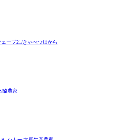
ェーブ21/きゃべつ畑から
/酪農家
B. シナー/大豆生産農家