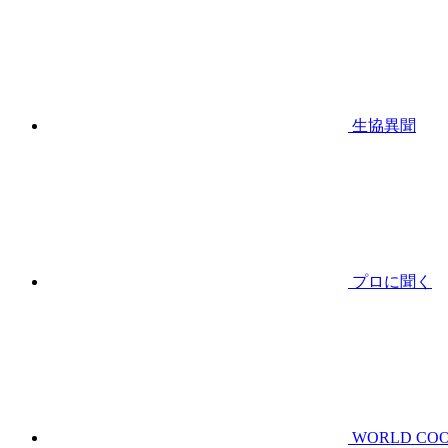
生協異聞
プロに聞く
WORLD CO