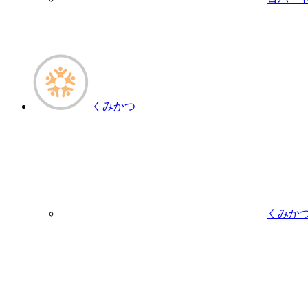
くみかつ
くみか