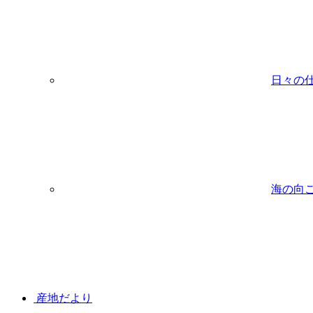
日々の
海の向
産地だより