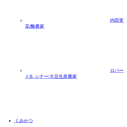
内田実
花/酪農家
ロバー
トB. シナー/大豆生産農家
くみかつ