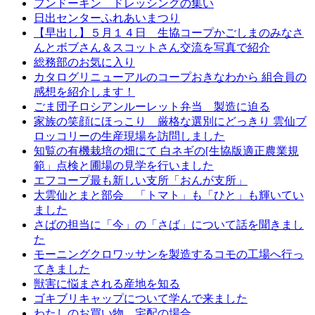
フンドーキン ドレッシングの集い
日出センターふれあいまつり
【早出し】５月１４日 生協コープかごしまのみなさ
んとボブさん＆スコットさん交流を写真で紹介
総務部のお気に入り
カタログリニューアルのコープおきなわから 組合員の
感想を紹介します！
ごま団子ロシアンルーレット弁当 製造に迫る
家族の笑顔にほっこり 厳格な選別にどっきり 雲仙ブ
ロッコリーの生産現場を訪問しました
知覧の有機栽培の畑にて 白ネギの[生協版適正農業規
範」点検と圃場の見学を行いました
エフコープ最も新しい支所「おんが支所」
大雲仙とまと部会 「トマト」も「ひと」も輝いてい
ました
さばの担当に「今」の「さば」について話を聞きまし
た
モーニングクロワッサンを製造するコモの工場へ行っ
てきました
獣害に悩まされる産地を知る
ゴキブリキャップについて学んで来ました
わたしのお買い物 宅配の場合