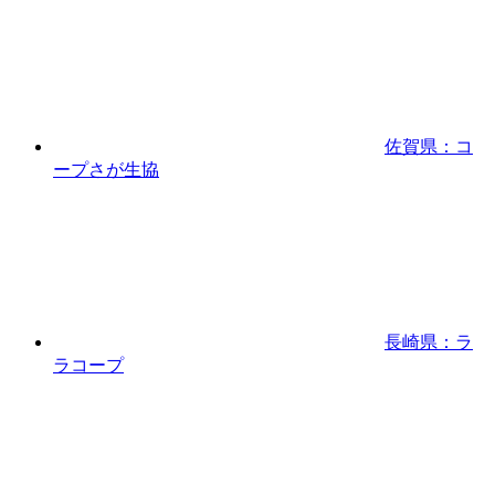
佐賀県：コ
ープさが生協
長崎県：ラ
ラコープ