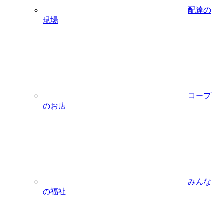
配達の
現場
コープ
のお店
みんな
の福祉