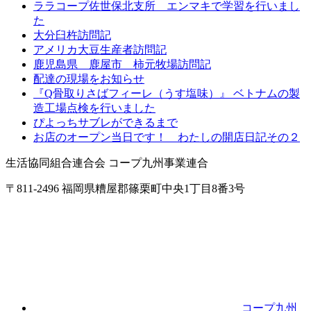
ララコープ佐世保北支所 エンマキで学習を行いまし
た
大分臼杵訪問記
アメリカ大豆生産者訪問記
鹿児島県 鹿屋市 柿元牧場訪問記
配達の現場をお知らせ
『Q骨取りさばフィーレ（うす塩味）』 ベトナムの製
造工場点検を行いました
ぴよっちサブレができるまで
お店のオープン当日です！ わたしの開店日記その２
生活協同組合連合会 コープ九州事業連合
〒811-2496 福岡県糟屋郡篠栗町中央1丁目8番3号
コープ九州