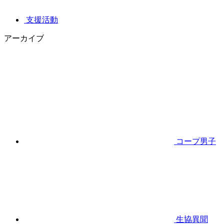
支援活動
アーカイブ
コープ男子
生協異聞