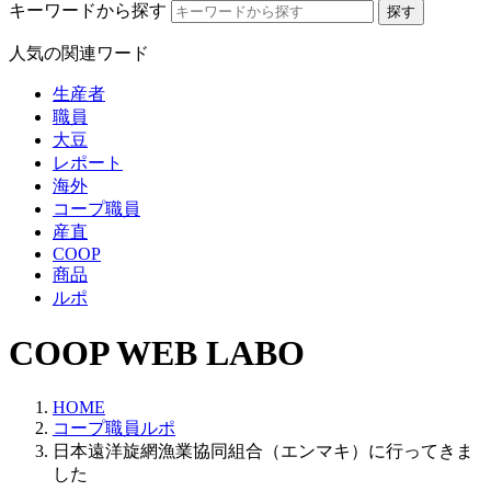
キーワードから探す
人気の関連ワード
生産者
職員
大豆
レポート
海外
コープ職員
産直
COOP
商品
ルポ
COOP WEB LABO
HOME
コープ職員ルポ
日本遠洋旋網漁業協同組合（エンマキ）に行ってきま
した