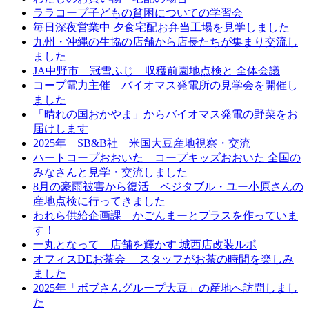
ララコープ子どもの貧困についての学習会
毎日深夜営業中 夕食宅配お弁当工場を見学しました
九州・沖縄の生協の店舗から店長たちが集まり交流し
ました
JA中野市 冠雪ふじ 収穫前園地点検と 全体会議
コープ電力主催 バイオマス発電所の見学会を開催し
ました
「晴れの国おかやま」からバイオマス発電の野菜をお
届けします
2025年 SB&B社 米国大豆産地視察・交流
ハートコープおおいた コープキッズおおいた 全国の
みなさんと見学・交流しました
8月の豪雨被害から復活 ベジタブル・ユー小原さんの
産地点検に行ってきました
われら供給企画課 かごんまーとプラスを作っていま
す！
一丸となって 店舗を輝かす 城西店改装ルポ
オフィスDEお茶会 スタッフがお茶の時間を楽しみ
ました
2025年「ボブさんグループ大豆」の産地へ訪問しまし
た