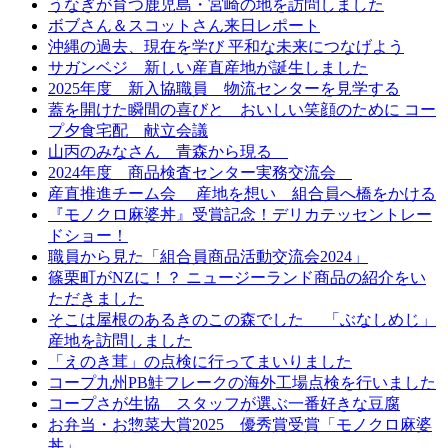
うなぎが育つ鹿児島・宮崎の地を訪問しました
ボブさん＆スコットさん来日レポート
沖縄の過去、現在を学び 平和な未来につなげよう
サガンベジ 新しい産直産地が誕生しました
2025年度 新入協職員 物流センターを見学する
蓋を開けた瞬間の喜びと おいしい笑顔のために コー
プ夕食宅配 献立会議
山丙のみなさん 青森から現る
2024年度 商品検査センター実務交流会
産直推進チーム会 産地を想い 組合員へ橋をかける
『モノクロ麻婆丼』受賞記念！デリカテッセントレー
ドショー！
職員から見た「組合員商品活動交流会2024」
篠栗町がNZに！？ ニュージーランド商品の紹介をい
ただきました
そこは屋根のあるきのこの森でした 「ぶなしめじ」
産地を訪問しました
「えのき茸」の点検に行ってまいりました
コープ九州PB鮭フレークの海外工場点検を行いました
コープさが生協 スタッフが選ぶ一番好きな豆腐
お弁当・お惣菜大賞2025 優秀賞受賞「モノクロ麻婆
丼」