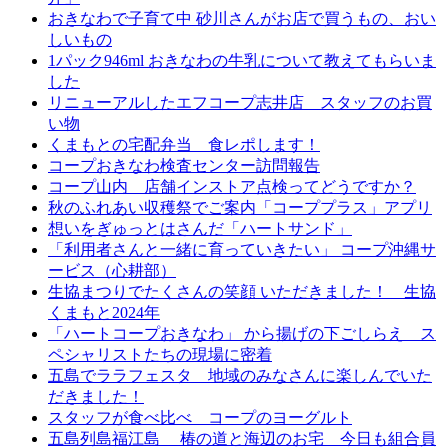
おきなわで子育て中 砂川さんがお店で買うもの、おい
しいもの
1パック946ml おきなわの牛乳について教えてもらいま
した
リニューアルしたエフコープ志井店 スタッフのお買
い物
くまもとの宅配弁当 食レポします！
コープおきなわ検査センター訪問報告
コープ山内 店舗インストア点検ってどうですか？
秋のふれあい収穫祭でご案内「コーププラス」アプリ
想いをぎゅっとはさんだ「ハートサンド」
「利用者さんと一緒に育っていきたい」 コープ沖縄サ
ービス（心耕部）
生協まつりでたくさんの笑顔 いただきました！ 生協
くまもと2024年
「ハートコープおきなわ」 から揚げの下ごしらえ ス
ペシャリストたちの現場に密着
五島でララフェスタ 地域のみなさんに楽しんでいた
だきました！
スタッフが食べ比べ コープのヨーグルト
五島列島福江島 椿の道と海辺のお宅 今日も組合員