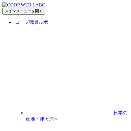
メインメニューを開く
コープ職員ルポ
日本の
産地・津々浦々