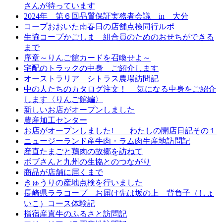
さんが待っています
2024年 第６回品質保証実務者会議 in 大分
コープおおいた南春日の店舗点検同行ルポ
生協コープかごしま 組合員のためのおせちができる
まで
序章～りんご館カードを召喚せよ～
宅配のトラックの中身 ご紹介します
オーストラリア シトラス農場訪問記
中の人たちのカタログ注文！ 気になる中身をご紹介
します〈りんご館編〉
新しいお店がオープンしました
農産加工センター
お店がオープンしました! わたしの開店日記その１
ニュージーランド産牛肉・ラム肉生産地訪問記
産直たまごと鶏肉の故郷を訪ねて
ボブさんと九州の生協とのつながり
商品が店舗に届くまで
きゅうりの産地点検を行いました
長崎県ララコープ お届け先は坂の上 背負子（しょ
いこ）コース体験記
指宿産直牛のふるさと訪問記