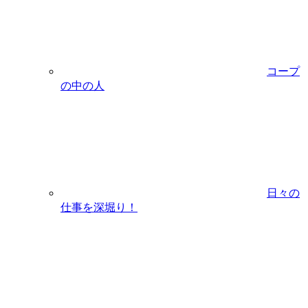
コープ
の中の人
日々の
仕事を深堀り！