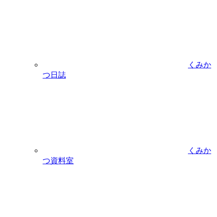
くみか
つ日誌
くみか
つ資料室