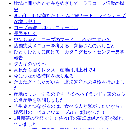
地域に開かれた存在をめざして ララコープ活動の歴
史
2025年 時は満ちた！ りんご館カード ラインナップ
が増加中！！
コープ基礎 2025リニューアル
長野を行く
ワンちゃん！コープのフード いかがですか？
店舗惣菜メニューを考える 齋藤さんのおしごと
ひとりひとりに向けて カタログセットセンター見学
報告
タカキのゆうべ
高原から届くレタス 産地は川上村です
今につながる時間を振り返る
たまねぎ・じゃがいも 北海道産地の点検を行いまし
た
産地はリレーするのです 「松本ハイランド」東の西瓜
の名産地を訪問しました
「生協とつながるのは、食べる人と繋がりたいから」
嬬恋村の「ピュアウェーブ21」は熱かった！
5月新茶の季節です！ 佐々町の茶畑は緑と笑顔が溢れ
ていました