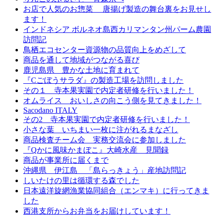
お店で人気のお惣菜 唐揚げ製造の舞台裏をお見せし
ます！
インドネシア ボルネオ島西カリマンタン州パーム農園
訪問記
鳥栖エコセンター資源物の品質向上をめざして
商品を通して地域がつながる喜び
鹿児島県 豊かな土地に育まれて
『Cごぼうサラダ』の製造工場を訪問しました
その１ 寺本果実園で内定者研修を行いました！
オムライス おいしさの向こう側を見てきました！
Sacodano ITALY
その2 寺本果実園で内定者研修を行いました！
小さな葉 いちまい一枚に注がれるまなざし
商品検査チーム会 実務交流会に参加しました
『Qかに風味かまぼこ』大崎水産 見聞録
商品が事業所に届くまで
沖縄県 伊江島 「島らっきょう」産地訪問記
しいたけの里は循環する森でした
日本遠洋旋網漁業協同組合（エンマキ）に行ってきま
した
西港支所からお弁当をお届けしています！