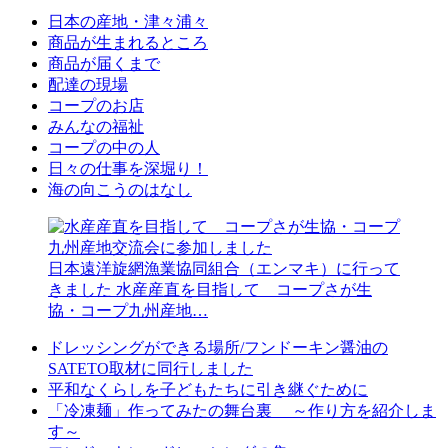
日本の産地・津々浦々
商品が生まれるところ
商品が届くまで
配達の現場
コープのお店
みんなの福祉
コープの中の人
日々の仕事を深堀り！
海の向こうのはなし
日本遠洋旋網漁業協同組合（エンマキ）に行って
きました
水産産直を目指して コープさが生
協・コープ九州産地…
ドレッシングができる場所/フンドーキン醤油の
SATETO取材に同行しました
平和なくらしを子どもたちに引き継ぐために
「冷凍麺」作ってみたの舞台裏 ～作り方を紹介しま
す～