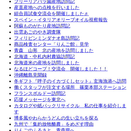
フリーリアバラ園産地訪問記
産直産地への点検を行いました
組合員試食交流会を開催しました♬
スペイン・イタリアオリーブオイル視察報告
阿蘇ものがたり産地訪問記
出雲あごのやき調査隊
フィリピンミンダナオ島訪問記
商品検査センター「りんご館」見学
青森 山形 北の産地を訪問しました
北海道・中札内村農協訪問記
北海道米の産地を訪問しました
なるほどコープ！交流会 開催しました！！
沖縄離島見聞録
冬ギフト『呼子のイカづくしセット』玄海漁港へ訪問
働くスタッフが注文する場所 篠栗本部ステーション
フランスボルドー訪問記
応援メッセージを東北へ
カタログや紙パックリサイクル 私の仕事を紹介しま
す
博多風やわらかうどんの生い立ちを探る
九州で「集約放牧酪農」をめざす理由
りんごのふるさと 青森県へ