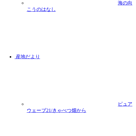
海の向
こうのはなし
産地だより
ピュア
ウェーブ21/きゃべつ畑から