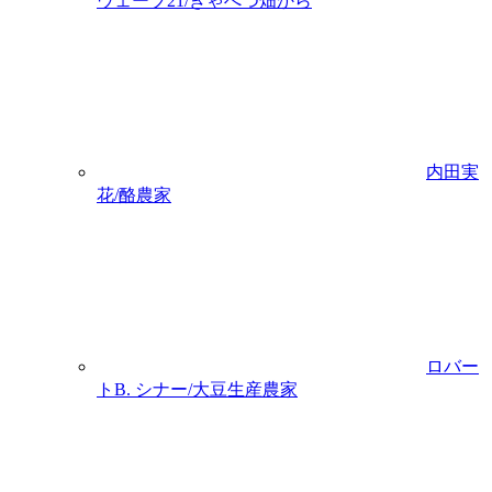
ウェーブ21/きゃべつ畑から
内田実
花/酪農家
ロバー
トB. シナー/大豆生産農家