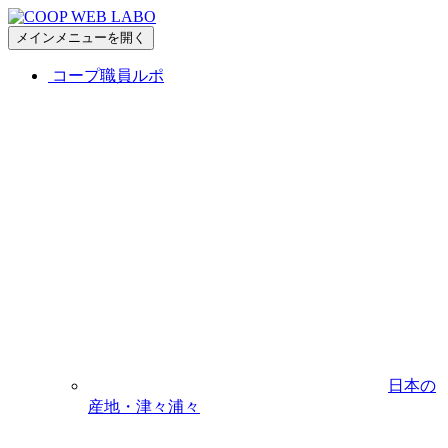
メインメニューを開く
コープ職員ルポ
日本の
産地・津々浦々