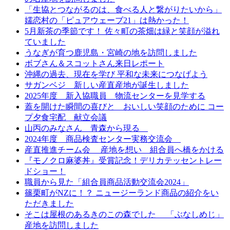
「生協とつながるのは、食べる人と繋がりたいから」
嬬恋村の「ピュアウェーブ21」は熱かった！
5月新茶の季節です！ 佐々町の茶畑は緑と笑顔が溢れ
ていました
うなぎが育つ鹿児島・宮崎の地を訪問しました
ボブさん＆スコットさん来日レポート
沖縄の過去、現在を学び 平和な未来につなげよう
サガンベジ 新しい産直産地が誕生しました
2025年度 新入協職員 物流センターを見学する
蓋を開けた瞬間の喜びと おいしい笑顔のために コー
プ夕食宅配 献立会議
山丙のみなさん 青森から現る
2024年度 商品検査センター実務交流会
産直推進チーム会 産地を想い 組合員へ橋をかける
『モノクロ麻婆丼』受賞記念！デリカテッセントレー
ドショー！
職員から見た「組合員商品活動交流会2024」
篠栗町がNZに！？ ニュージーランド商品の紹介をい
ただきました
そこは屋根のあるきのこの森でした 「ぶなしめじ」
産地を訪問しました