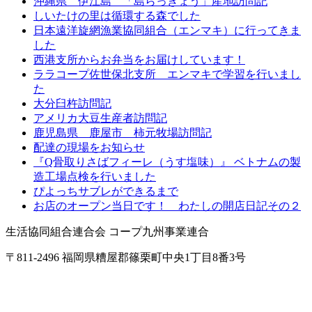
沖縄県 伊江島 「島らっきょう」産地訪問記
しいたけの里は循環する森でした
日本遠洋旋網漁業協同組合（エンマキ）に行ってきま
した
西港支所からお弁当をお届けしています！
ララコープ佐世保北支所 エンマキで学習を行いまし
た
大分臼杵訪問記
アメリカ大豆生産者訪問記
鹿児島県 鹿屋市 柿元牧場訪問記
配達の現場をお知らせ
『Q骨取りさばフィーレ（うす塩味）』 ベトナムの製
造工場点検を行いました
ぴよっちサブレができるまで
お店のオープン当日です！ わたしの開店日記その２
生活協同組合連合会 コープ九州事業連合
〒811-2496 福岡県糟屋郡篠栗町中央1丁目8番3号