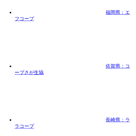
福岡県：エ
フコープ
佐賀県：コ
ープさが生協
長崎県：ラ
ラコープ