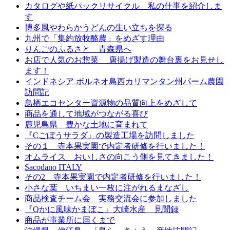
カタログや紙パックリサイクル 私の仕事を紹介しま
す
博多風やわらかうどんの生い立ちを探る
九州で「集約放牧酪農」をめざす理由
りんごのふるさと 青森県へ
お店で人気のお惣菜 唐揚げ製造の舞台裏をお見せし
ます！
インドネシア ボルネオ島西カリマンタン州パーム農園
訪問記
鳥栖エコセンター資源物の品質向上をめざして
商品を通して地域がつながる喜び
鹿児島県 豊かな土地に育まれて
『Cごぼうサラダ』の製造工場を訪問しました
その１ 寺本果実園で内定者研修を行いました！
オムライス おいしさの向こう側を見てきました！
Sacodano ITALY
その2 寺本果実園で内定者研修を行いました！
小さな葉 いちまい一枚に注がれるまなざし
商品検査チーム会 実務交流会に参加しました
『Qかに風味かまぼこ』大崎水産 見聞録
商品が事業所に届くまで