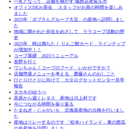
一丸となって 店舗を輝かす 城西店改装ルポ
オフィスDEお茶会 スタッフがお茶の時間を楽しみ
ました
2025年「ボブさんグループ大豆」の産地へ訪問しまし
た
地域に開かれた存在をめざして ララコープ活動の歴
史
2025年 時は満ちた！ りんご館カード ラインナップ
が増加中！！
コープ基礎 2025リニューアル
長野を行く
ワンちゃん！コープのフード いかがですか？
店舗惣菜メニューを考える 齋藤さんのおしごと
ひとりひとりに向けて カタログセットセンター見学
報告
タカキのゆうべ
高原から届くレタス 産地は川上村です
今につながる時間を振り返る
たまねぎ・じゃがいも 北海道産地の点検を行いまし
た
産地はリレーするのです 「松本ハイランド」東の西瓜
の名産地を訪問しました