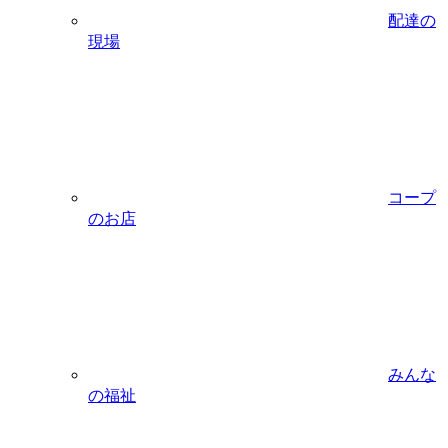
配達の
現場
コープ
のお店
みんな
の福祉