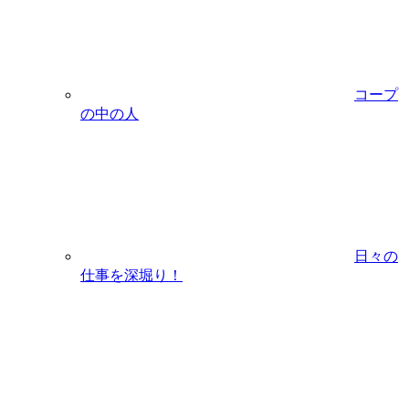
コープ
の中の人
日々の
仕事を深堀り！