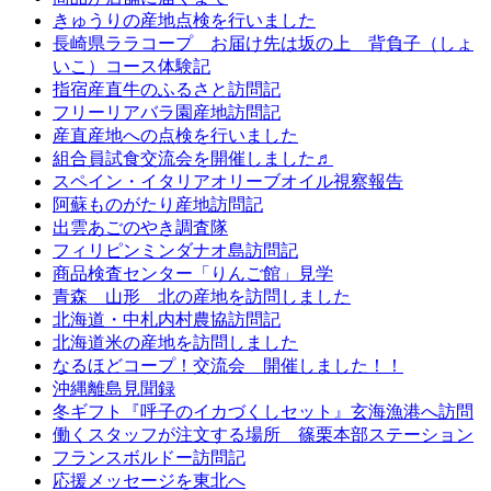
きゅうりの産地点検を行いました
長崎県ララコープ お届け先は坂の上 背負子（しょ
いこ）コース体験記
指宿産直牛のふるさと訪問記
フリーリアバラ園産地訪問記
産直産地への点検を行いました
組合員試食交流会を開催しました♬
スペイン・イタリアオリーブオイル視察報告
阿蘇ものがたり産地訪問記
出雲あごのやき調査隊
フィリピンミンダナオ島訪問記
商品検査センター「りんご館」見学
青森 山形 北の産地を訪問しました
北海道・中札内村農協訪問記
北海道米の産地を訪問しました
なるほどコープ！交流会 開催しました！！
沖縄離島見聞録
冬ギフト『呼子のイカづくしセット』玄海漁港へ訪問
働くスタッフが注文する場所 篠栗本部ステーション
フランスボルドー訪問記
応援メッセージを東北へ