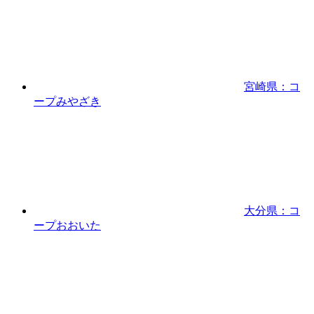
宮崎県：コ
ープみやざき
大分県：コ
ープおおいた