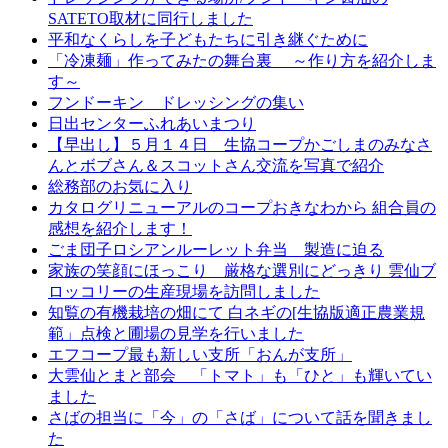
SATETO取材に同行しました
平和なくらしを子どもたちに引き継ぐために
「冷凍麺」作ってみたの舞台裏 ～作り方を紹介しま
す～
フンドーキン ドレッシングの集い
日出センターふれあいまつり
【早出し】５月１４日 生協コープかごしまのみなさ
んとボブさん＆スコットさん交流を写真で紹介
総務部のお気に入り
カタログリニューアルのコープおきなわから 組合員の
感想を紹介します！
ごま団子ロシアンルーレット弁当 製造に迫る
家族の笑顔にほっこり 厳格な選別にどっきり 雲仙ブ
ロッコリーの生産現場を訪問しました
知覧の有機栽培の畑にて 白ネギの[生協版適正農業規
範」点検と圃場の見学を行いました
エフコープ最も新しい支所「おんが支所」
大雲仙とまと部会 「トマト」も「ひと」も輝いてい
ました
さばの担当に「今」の「さば」について話を聞きまし
た