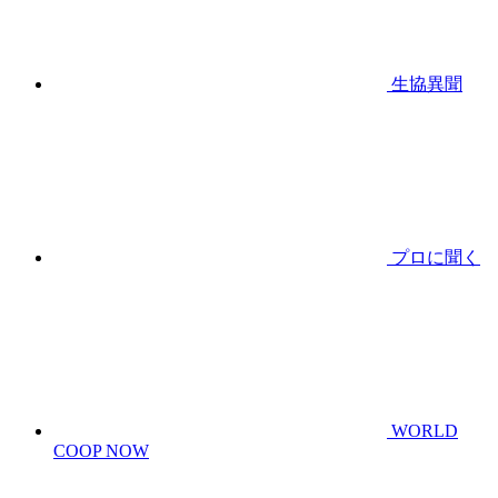
生協異聞
プロに聞く
WORLD
COOP NOW