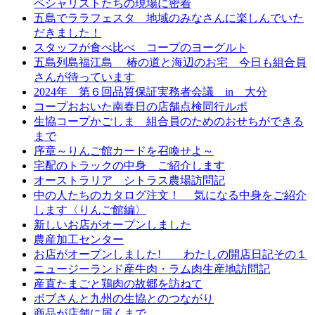
ペシャリストたちの現場に密着
五島でララフェスタ 地域のみなさんに楽しんでいた
だきました！
スタッフが食べ比べ コープのヨーグルト
五島列島福江島 椿の道と海辺のお宅 今日も組合員
さんが待っています
2024年 第６回品質保証実務者会議 in 大分
コープおおいた南春日の店舗点検同行ルポ
生協コープかごしま 組合員のためのおせちができる
まで
序章～りんご館カードを召喚せよ～
宅配のトラックの中身 ご紹介します
オーストラリア シトラス農場訪問記
中の人たちのカタログ注文！ 気になる中身をご紹介
します〈りんご館編〉
新しいお店がオープンしました
農産加工センター
お店がオープンしました! わたしの開店日記その１
ニュージーランド産牛肉・ラム肉生産地訪問記
産直たまごと鶏肉の故郷を訪ねて
ボブさんと九州の生協とのつながり
商品が店舗に届くまで