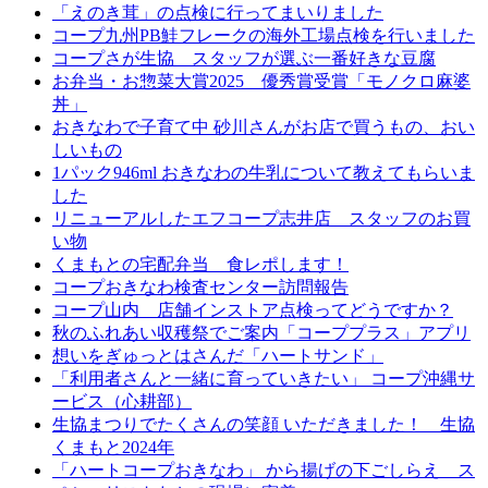
「えのき茸」の点検に行ってまいりました
コープ九州PB鮭フレークの海外工場点検を行いました
コープさが生協 スタッフが選ぶ一番好きな豆腐
お弁当・お惣菜大賞2025 優秀賞受賞「モノクロ麻婆
丼」
おきなわで子育て中 砂川さんがお店で買うもの、おい
しいもの
1パック946ml おきなわの牛乳について教えてもらいま
した
リニューアルしたエフコープ志井店 スタッフのお買
い物
くまもとの宅配弁当 食レポします！
コープおきなわ検査センター訪問報告
コープ山内 店舗インストア点検ってどうですか？
秋のふれあい収穫祭でご案内「コーププラス」アプリ
想いをぎゅっとはさんだ「ハートサンド」
「利用者さんと一緒に育っていきたい」 コープ沖縄サ
ービス（心耕部）
生協まつりでたくさんの笑顔 いただきました！ 生協
くまもと2024年
「ハートコープおきなわ」 から揚げの下ごしらえ ス