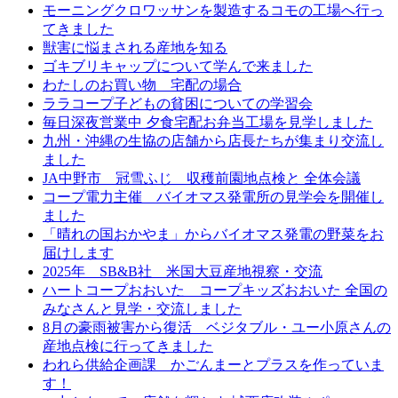
モーニングクロワッサンを製造するコモの工場へ行っ
てきました
獣害に悩まされる産地を知る
ゴキブリキャップについて学んで来ました
わたしのお買い物 宅配の場合
ララコープ子どもの貧困についての学習会
毎日深夜営業中 夕食宅配お弁当工場を見学しました
九州・沖縄の生協の店舗から店長たちが集まり交流し
ました
JA中野市 冠雪ふじ 収穫前園地点検と 全体会議
コープ電力主催 バイオマス発電所の見学会を開催し
ました
「晴れの国おかやま」からバイオマス発電の野菜をお
届けします
2025年 SB&B社 米国大豆産地視察・交流
ハートコープおおいた コープキッズおおいた 全国の
みなさんと見学・交流しました
8月の豪雨被害から復活 ベジタブル・ユー小原さんの
産地点検に行ってきました
われら供給企画課 かごんまーとプラスを作っていま
す！