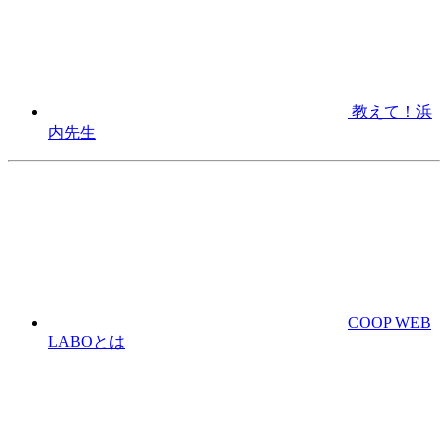
教えて！浜
内先生
COOP WEB
LABOとは