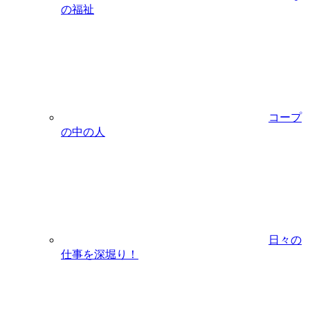
の福祉
コープ
の中の人
日々の
仕事を深堀り！