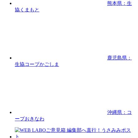
熊本県：生
協くまもと
鹿児島県：
生協コープかごしま
沖縄県：コ
ープおきなわ