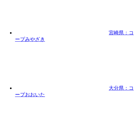
宮崎県：コ
ープみやざき
大分県：コ
ープおおいた