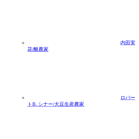
内田実
花/酪農家
ロバー
トB. シナー/大豆生産農家