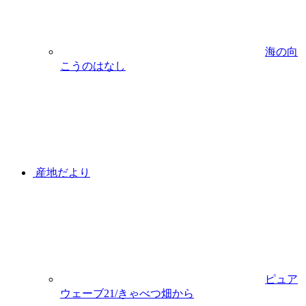
海の向
こうのはなし
産地だより
ピュア
ウェーブ21/きゃべつ畑から