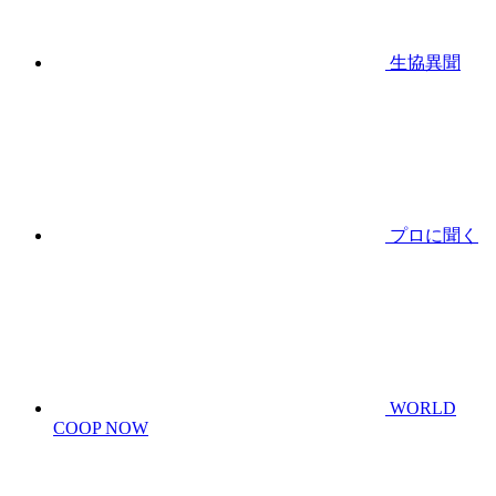
生協異聞
プロに聞く
WORLD
COOP NOW