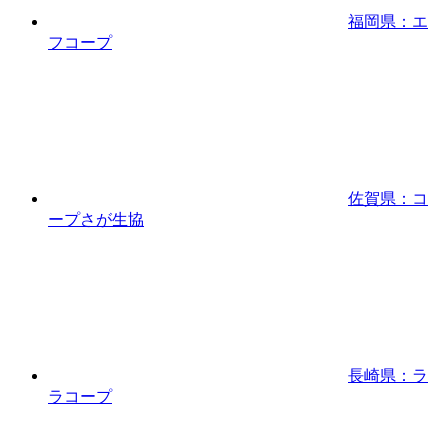
福岡県：エ
フコープ
佐賀県：コ
ープさが生協
長崎県：ラ
ラコープ