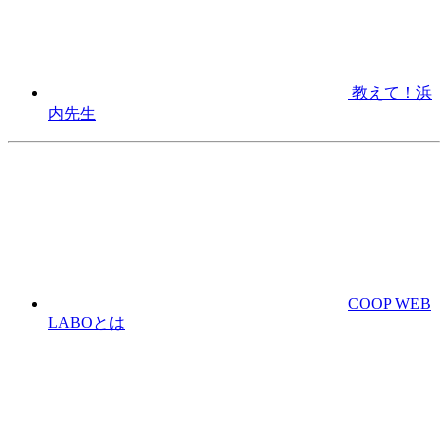
教えて！浜
内先生
COOP WEB
LABOとは