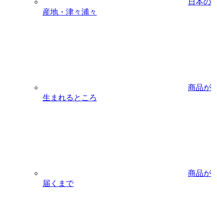
日本の
産地・津々浦々
商品が
生まれるところ
商品が
届くまで