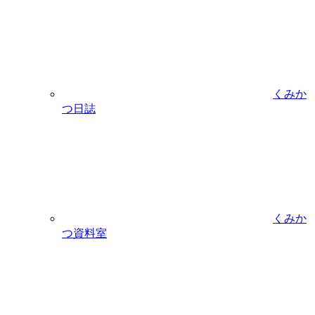
くみか
つ日誌
くみか
つ資料室