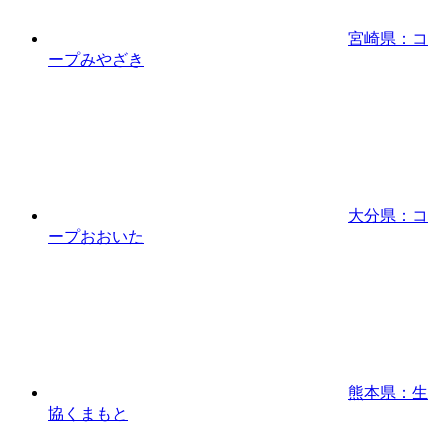
宮崎県：コ
ープみやざき
大分県：コ
ープおおいた
熊本県：生
協くまもと