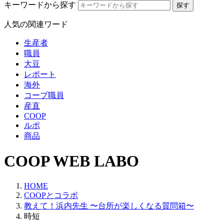
キーワードから探す
人気の関連ワード
生産者
職員
大豆
レポート
海外
コープ職員
産直
COOP
ルポ
商品
COOP WEB LABO
HOME
COOPとコラボ
教えて！浜内先生 〜台所が楽しくなる質問箱〜
時短