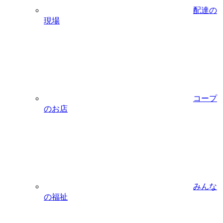
配達の
現場
コープ
のお店
みんな
の福祉