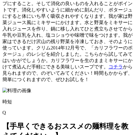
プにすること。そして消化の良いものを入れることがポイン
トです。消化しやすいように細かめに刻んだり、ポタージュ
にすると体にいち早く吸収されやすくなります。我が家は野
菜ジュース風にミキサーにかけます。水と野菜をミキサーに
入れジュースを作り、鍋に移し入れてひと煮立ちさせてから
牛乳や豆乳を入れ、塩コショウや味噌で味をつけます。我が
家はできるだけ沢山の残り野菜を冷凍しておき、そのように
使っています。クリム2014年12月号で、「カリフラワーのポ
タージュ」のレシピを紹介しました。こちらから試してみて
はいかがでしょうか。カリフラワーを生のままミキサーにか
けて煮込んだ手軽にできる美味しいスープです。
コチラ
から
見られますので、のぞいてみてください！時間もかからず、
簡単につくれますので、ぜひお試しを！
時短
Q
【手早くできるおススメの麺料理を教