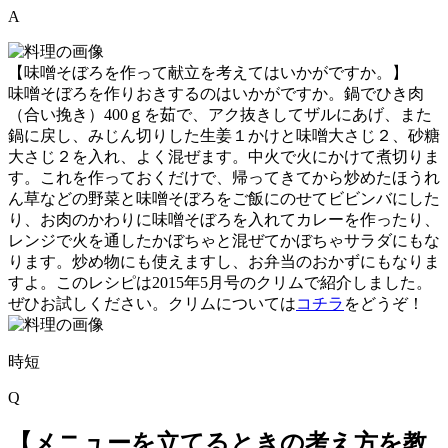
A
【味噌そぼろを作って献立を考えてはいかがですか。】
味噌そぼろを作りおきするのはいかがですか。鍋でひき肉
（合い挽き）400ｇを茹で、アク抜きしてザルにあげ、また
鍋に戻し、みじん切りした生姜１かけと味噌大さじ２、砂糖
大さじ２を入れ、よく混ぜます。中火で火にかけて煮切りま
す。これを作っておくだけで、帰ってきてから炒めたほうれ
ん草などの野菜と味噌そぼろをご飯にのせてビビンバにした
り、お肉のかわりに味噌そぼろを入れてカレーを作ったり、
レンジで火を通したかぼちゃと混ぜてかぼちゃサラダにもな
ります。炒め物にも使えますし、お弁当のおかずにもなりま
すよ。このレシピは2015年5月号のクリムで紹介しました。
ぜひお試しください。クリムについては
コチラ
をどうぞ！
時短
Q
【メニューを立てるときの考え方を教