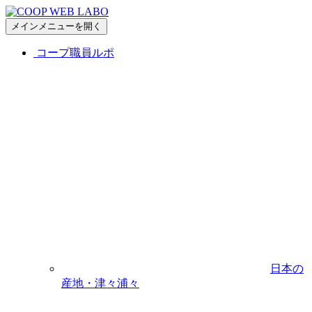
メインメニューを開く
コープ職員ルポ
日本の
産地・津々浦々