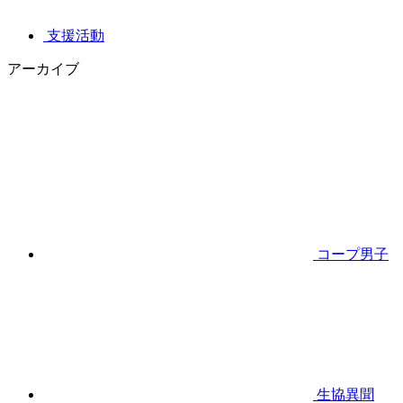
支援活動
アーカイブ
コープ男子
生協異聞