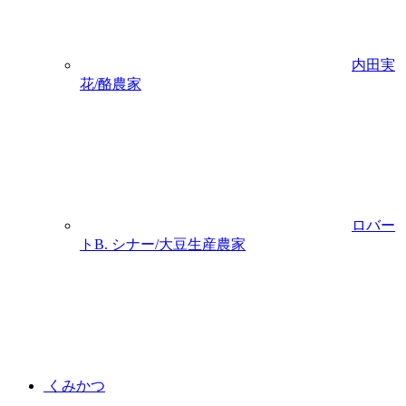
内田実
花/酪農家
ロバー
トB. シナー/大豆生産農家
くみかつ