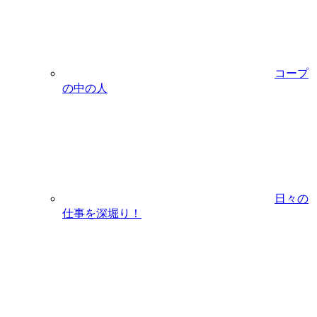
コープ
の中の人
日々の
仕事を深堀り！