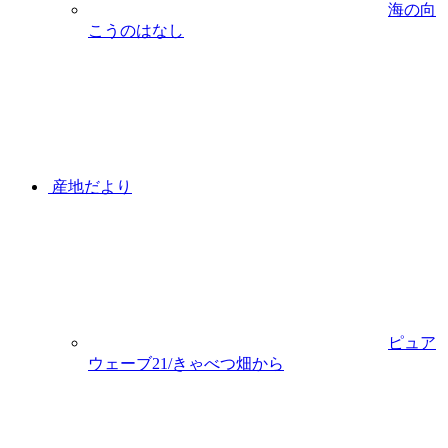
海の向
こうのはなし
産地だより
ピュア
ウェーブ21/きゃべつ畑から