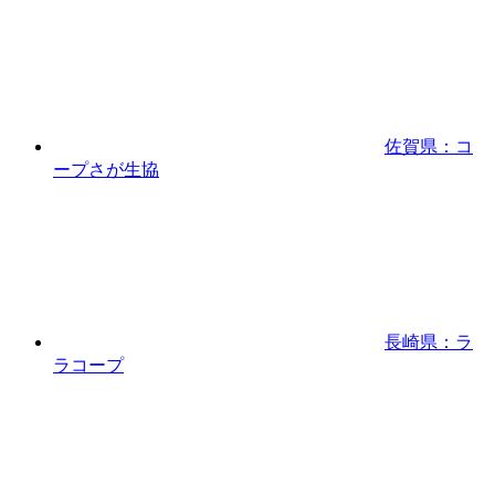
佐賀県：コ
ープさが生協
長崎県：ラ
ラコープ