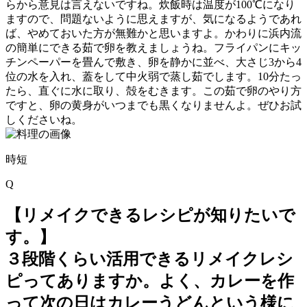
らから意見は言えないですね。炊飯時は温度が100℃になり
ますので、問題ないように思えますが、気になるようであれ
ば、やめておいた方が無難かと思いますよ。かわりに浜内流
の簡単にできる茹で卵を教えましょうね。フライパンにキッ
チンペーパーを畳んで敷き、卵を静かに並べ、大さじ3から4
位の水を入れ、蓋をして中火弱で蒸し茹でします。10分たっ
たら、直ぐに水に取り、殻をむきます。この茹で卵のやり方
ですと、卵の黄身がいつまでも黒くなりませんよ。ぜひお試
しくださいね。
時短
Q
【リメイクできるレシピが知りたいで
す。】
３段階くらい活用できるリメイクレシ
ピってありますか。よく、カレーを作
って次の日はカレーうどんという様に