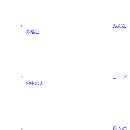
みんな
の福祉
コープ
の中の人
日々の