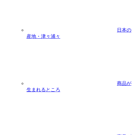
日本の
産地・津々浦々
商品が
生まれるところ