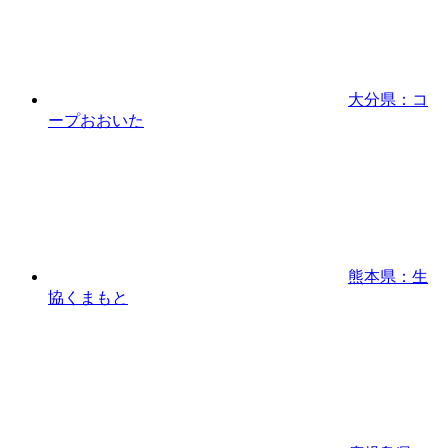
大分県：コ
ープおおいた
熊本県：生
協くまもと