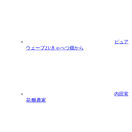
ピュア
ウェーブ21/きゃべつ畑から
内田実
花/酪農家