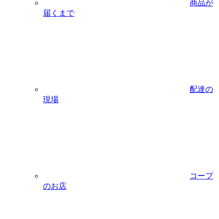
商品が
届くまで
配達の
現場
コープ
のお店