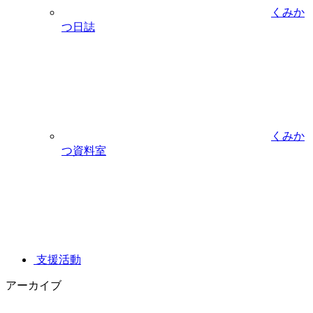
くみか
つ日誌
くみか
つ資料室
支援活動
アーカイブ