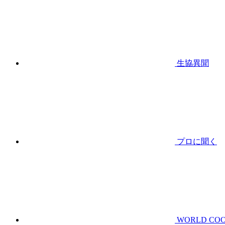
生協異聞
プロに聞く
WORLD CO