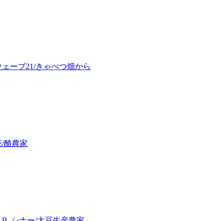
ェーブ21/きゃべつ畑から
/酪農家
B. シナー/大豆生産農家