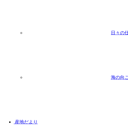
日々の
海の向
産地だより