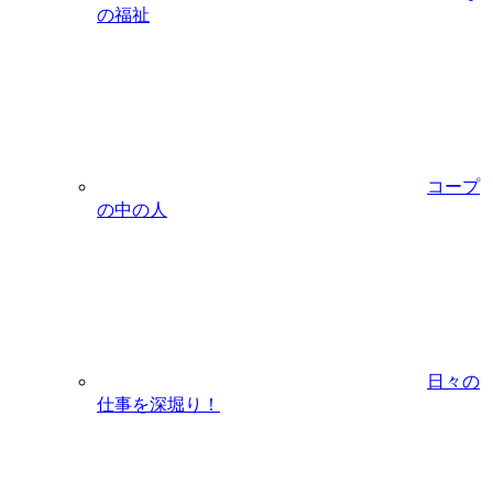
の福祉
コープ
の中の人
日々の
仕事を深堀り！