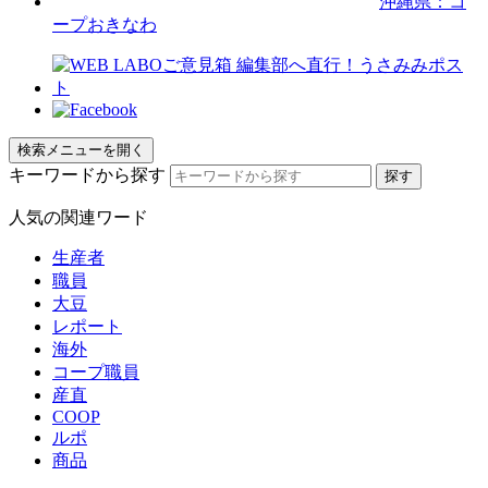
沖縄県：コ
ープおきなわ
検索メニューを開く
キーワードから探す
人気の関連ワード
生産者
職員
大豆
レポート
海外
コープ職員
産直
COOP
ルポ
商品