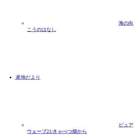
海の向
こうのはなし
産地だより
ピュア
ウェーブ21/きゃべつ畑から