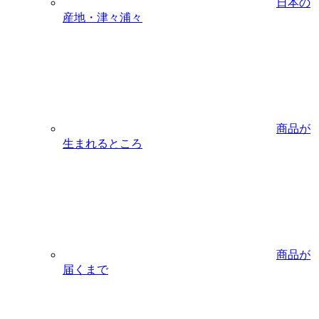
日本の
産地・津々浦々
商品が
生まれるところ
商品が
届くまで