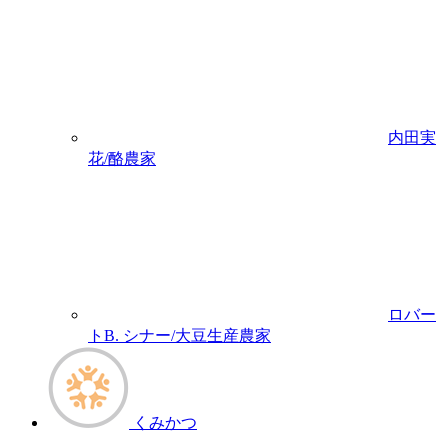
内田実
花/酪農家
ロバー
トB. シナー/大豆生産農家
くみかつ