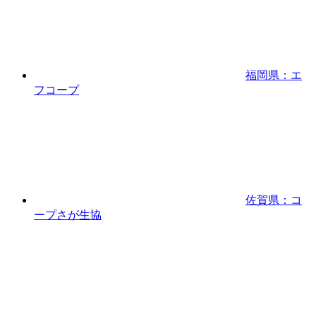
福岡県：エ
フコープ
佐賀県：コ
ープさが生協