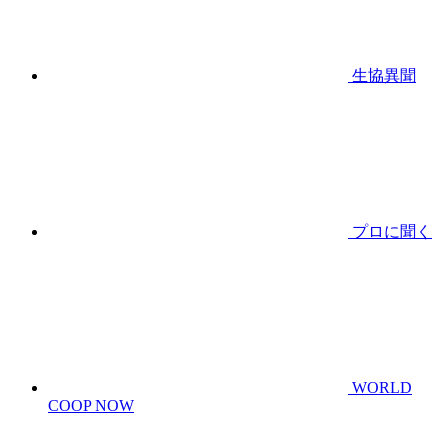
生協異聞
プロに聞く
WORLD
COOP NOW