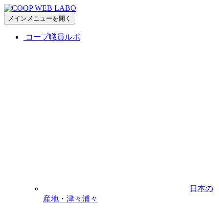
メインメニューを開く
コープ職員ルポ
日本の
産地・津々浦々