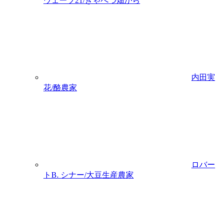
ウェーブ21/きゃべつ畑から
内田実
花/酪農家
ロバー
トB. シナー/大豆生産農家