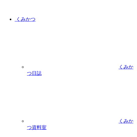
くみかつ
くみか
つ日誌
くみか
つ資料室