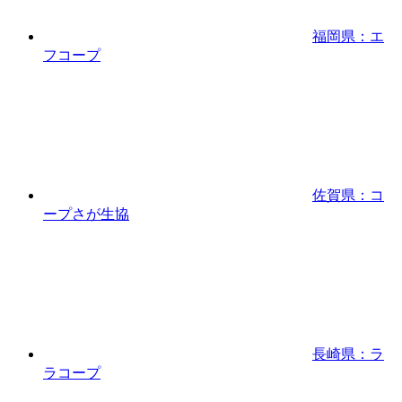
福岡県：エ
フコープ
佐賀県：コ
ープさが生協
長崎県：ラ
ラコープ