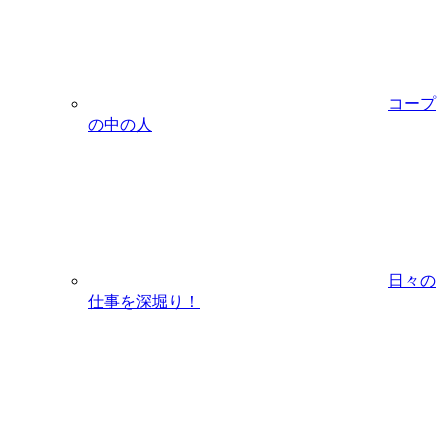
コープ
の中の人
日々の
仕事を深堀り！