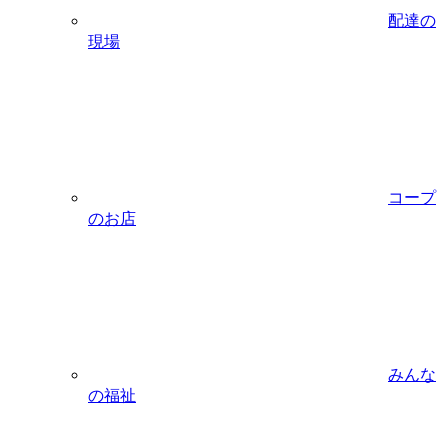
配達の
現場
コープ
のお店
みんな
の福祉