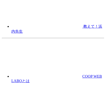
教えて！浜
内先生
COOP WEB
LABOとは