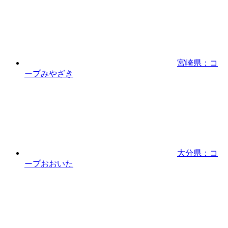
宮崎県：コ
ープみやざき
大分県：コ
ープおおいた