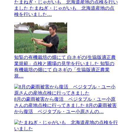
たまねぎ・じゃがいも 北海道産地の点検を行い
ました
たまねぎ・じゃがいも 北海道産地の点
検を行いました…
知覧の有機栽培の畑にて 白ネギの[生協版適正農
業規範」点検と圃場の見学を行いました
知覧の
有機栽培の畑にて 白ネギの「生協版適正農業
規…
8月の豪雨被害から復活 ベジタブル・ユー小原
さんの産地点検に行ってきました
8月の豪雨被害
から復活 ベジタブル・ユー小原さんの…