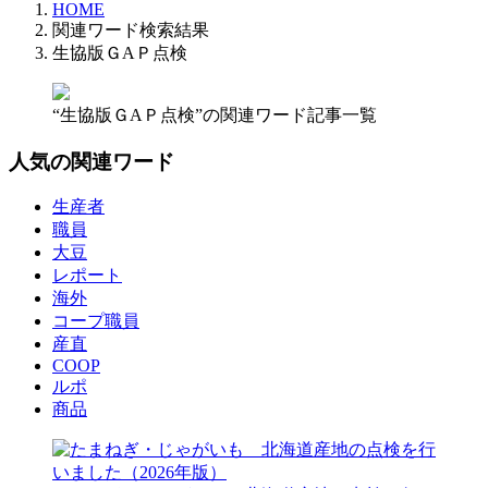
HOME
関連ワード検索結果
生協版ＧAＰ点検
“生協版ＧAＰ点検”の関連ワード記事一覧
人気の関連ワード
生産者
職員
大豆
レポート
海外
コープ職員
産直
COOP
ルポ
商品