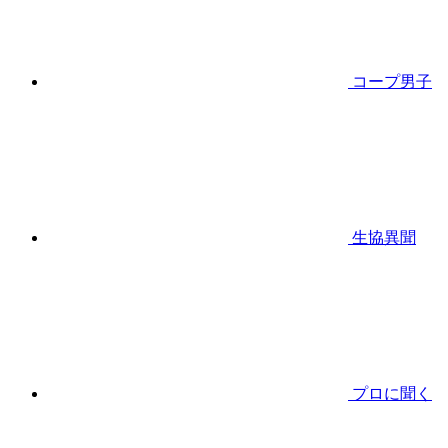
コープ男子
生協異聞
プロに聞く