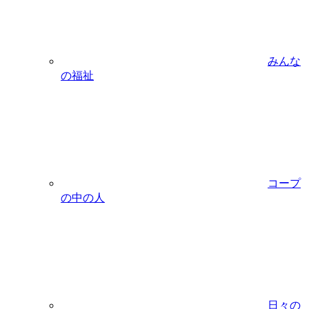
みんな
の福祉
コープ
の中の人
日々の