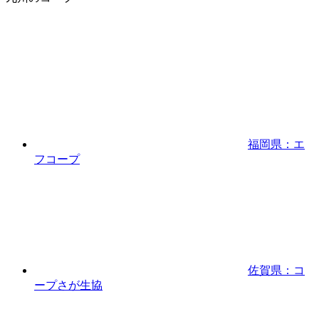
福岡県：エ
フコープ
佐賀県：コ
ープさが生協