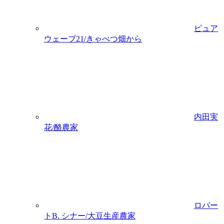
ピュア
ウェーブ21/きゃべつ畑から
内田実
花/酪農家
ロバー
トB. シナー/大豆生産農家