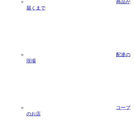
商品が
届くまで
配達の
現場
コープ
のお店