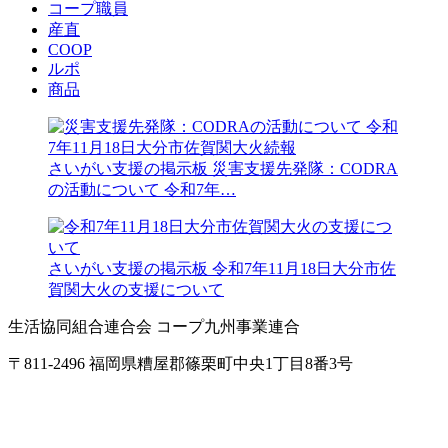
コープ職員
産直
COOP
ルポ
商品
さいがい支援の掲示板
災害支援先発隊：CODRA
の活動について 令和7年…
さいがい支援の掲示板
令和7年11月18日大分市佐
賀関大火の支援について
生活協同組合連合会 コープ九州事業連合
〒811-2496 福岡県糟屋郡篠栗町中央1丁目8番3号