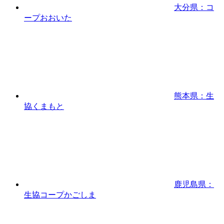
大分県：コ
ープおおいた
熊本県：生
協くまもと
鹿児島県：
生協コープかごしま