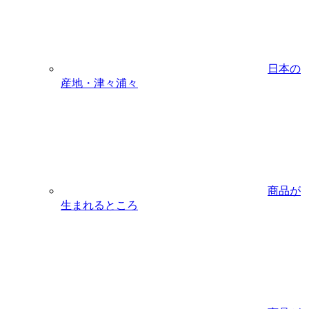
日本の
産地・津々浦々
商品が
生まれるところ