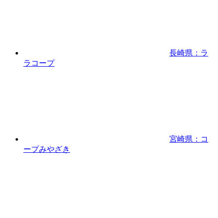
長崎県：ラ
ラコープ
宮崎県：コ
ープみやざき