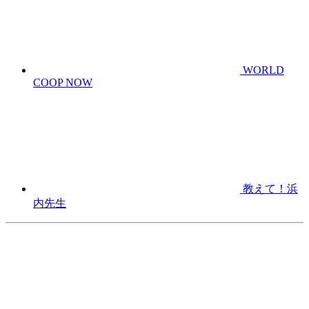
WORLD
COOP NOW
教えて！浜
内先生