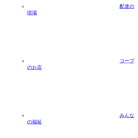
配達の
現場
コープ
のお店
みんな
の福祉