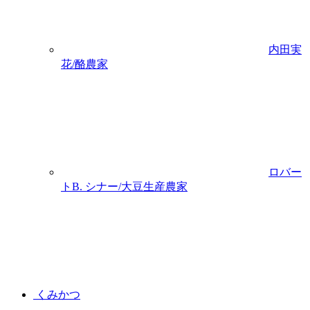
内田実
花/酪農家
ロバー
トB. シナー/大豆生産農家
くみかつ