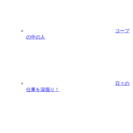
コープ
の中の人
日々の
仕事を深堀り！