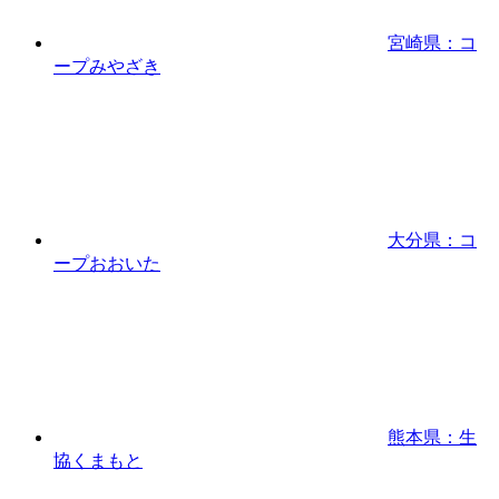
宮崎県：コ
ープみやざき
大分県：コ
ープおおいた
熊本県：生
協くまもと