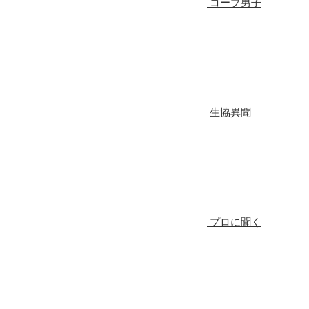
コープ男子
生協異聞
プロに聞く