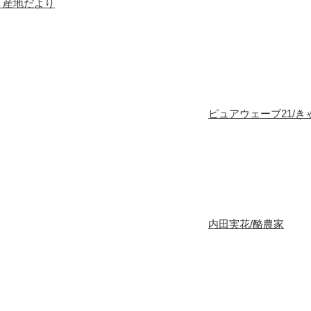
産地だより
ピュアウェーブ21/
内田実花/酪農家