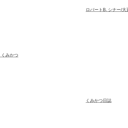
ロバートB. シナー/
くみかつ
くみかつ日誌