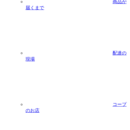
商品が
届くまで
配達の
現場
コープ
のお店