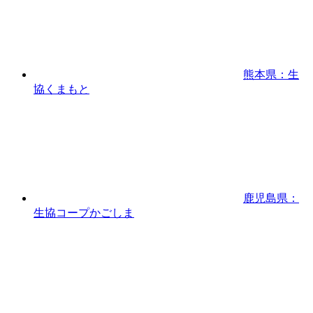
熊本県：生
協くまもと
鹿児島県：
生協コープかごしま