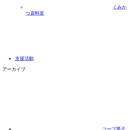
くみか
つ資料室
支援活動
アーカイブ
コープ男子