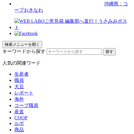
沖縄県：コ
ープおきなわ
検索メニューを開く
キーワードから探す
人気の関連ワード
生産者
職員
大豆
レポート
海外
コープ職員
産直
COOP
ルポ
商品