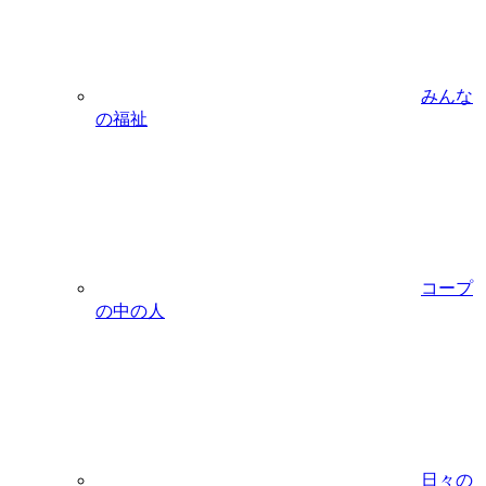
みんな
の福祉
コープ
の中の人
日々の