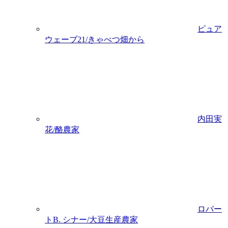
ピュア
ウェーブ21/きゃべつ畑から
内田実
花/酪農家
ロバー
トB. シナー/大豆生産農家