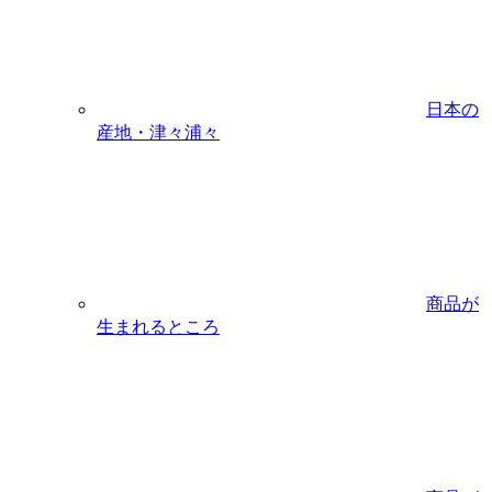
日本の
産地・津々浦々
商品が
生まれるところ