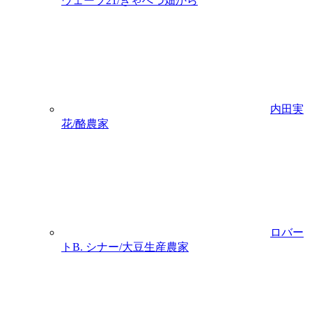
ウェーブ21/きゃべつ畑から
内田実
花/酪農家
ロバー
トB. シナー/大豆生産農家