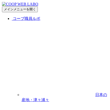
メインメニューを開く
コープ職員ルポ
日本の
産地・津々浦々