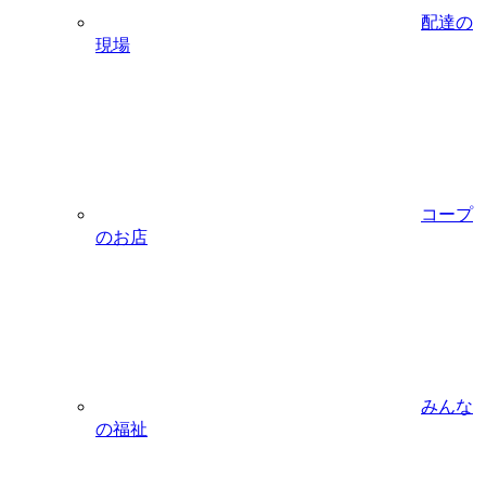
配達の
現場
コープ
のお店
みんな
の福祉