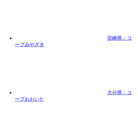
宮崎県：コ
ープみやざき
大分県：コ
ープおおいた