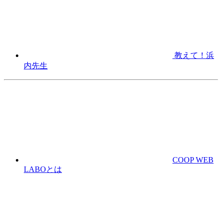
教えて！浜
内先生
COOP WEB
LABOとは