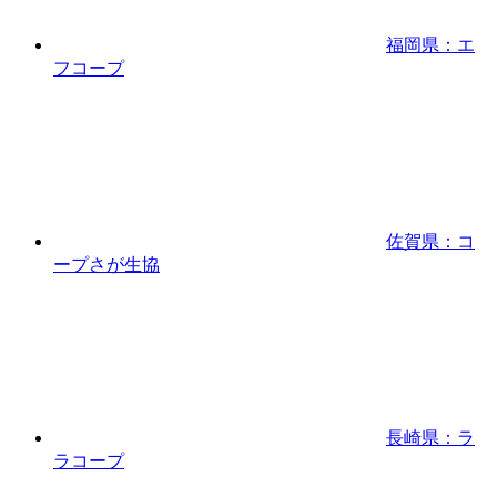
福岡県：エ
フコープ
佐賀県：コ
ープさが生協
長崎県：ラ
ラコープ