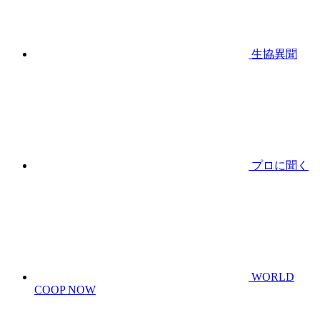
生協異聞
プロに聞く
WORLD
COOP NOW