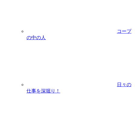
コープ
の中の人
日々の
仕事を深堀り！