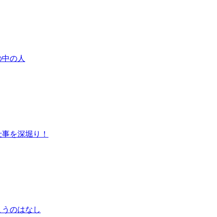
の中の人
仕事を深堀り！
こうのはなし