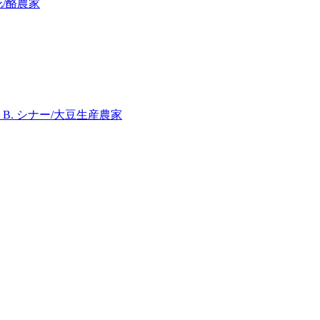
/酪農家
B. シナー/大豆生産農家