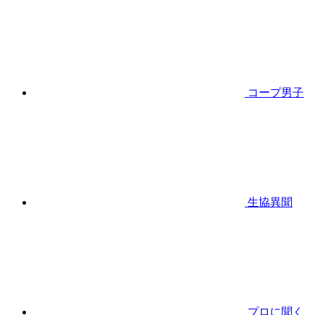
コープ男子
生協異聞
プロに聞く