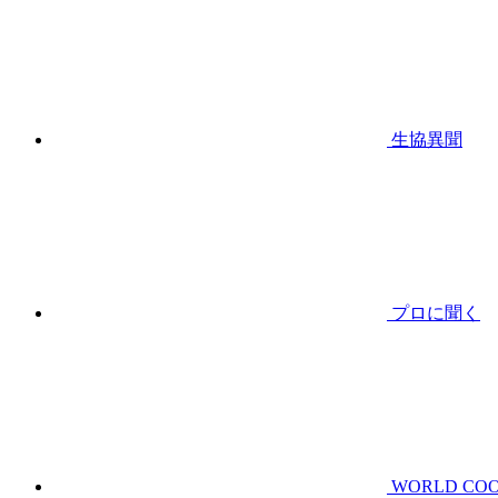
生協異聞
プロに聞く
WORLD CO