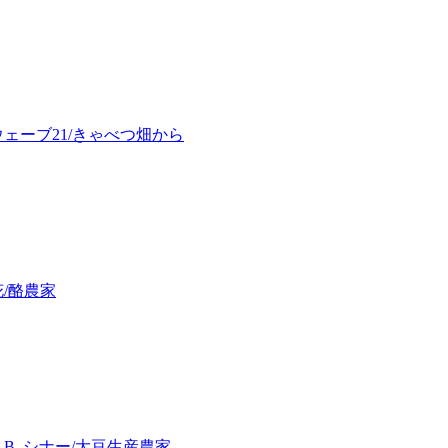
ェーブ21/きゃべつ畑から
/酪農家
B. シナー/大豆生産農家