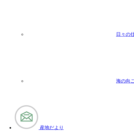
日々の
海の向
産地だより