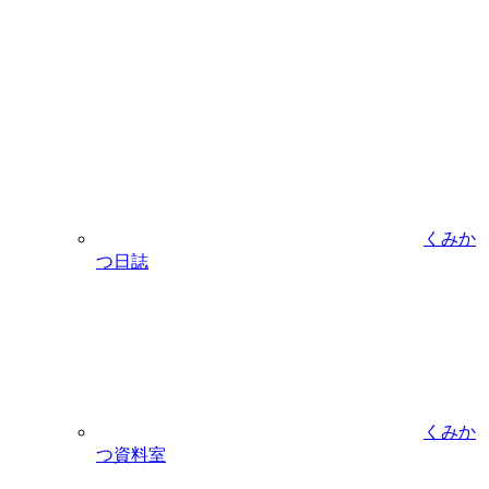
くみか
つ日誌
くみか
つ資料室