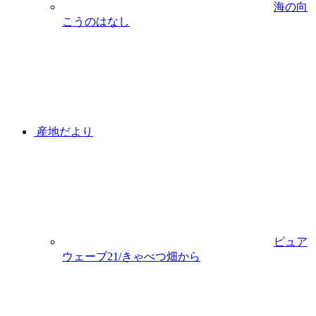
海の向
こうのはなし
産地だより
ピュア
ウェーブ21/きゃべつ畑から