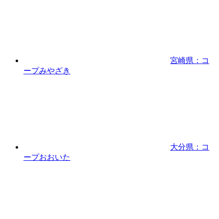
宮崎県：コ
ープみやざき
大分県：コ
ープおおいた