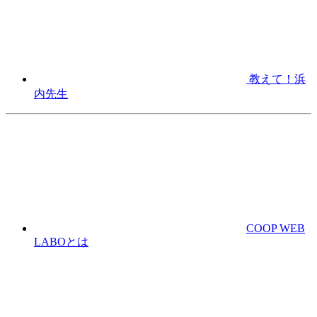
教えて！浜
内先生
COOP WEB
LABOとは