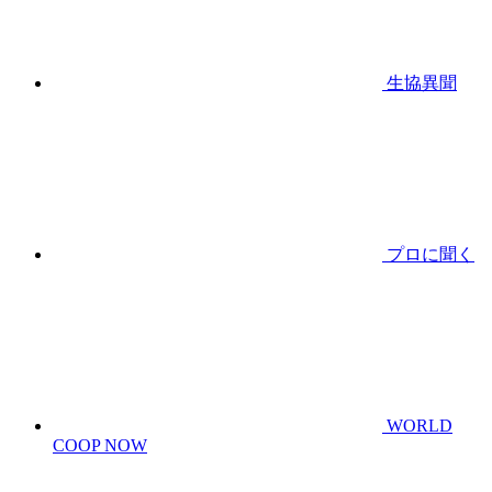
生協異聞
プロに聞く
WORLD
COOP NOW