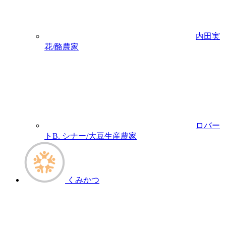
内田実
花/酪農家
ロバー
トB. シナー/大豆生産農家
くみかつ