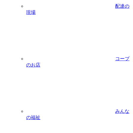
配達の
現場
コープ
のお店
みんな
の福祉