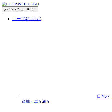
メインメニューを開く
コープ職員ルポ
日本の
産地・津々浦々