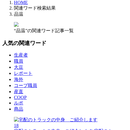
HOME
関連ワード検索結果
品温
“品温”の関連ワード記事一覧
人気の関連ワード
生産者
職員
大豆
レポート
海外
コープ職員
産直
COOP
ルポ
商品
18