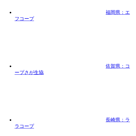
福岡県：エ
フコープ
佐賀県：コ
ープさが生協
長崎県：ラ
ラコープ