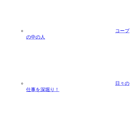
コープ
の中の人
日々の
仕事を深堀り！