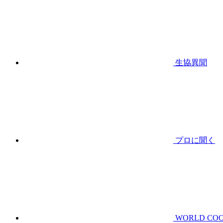
生協異聞
プロに聞く
WORLD CO