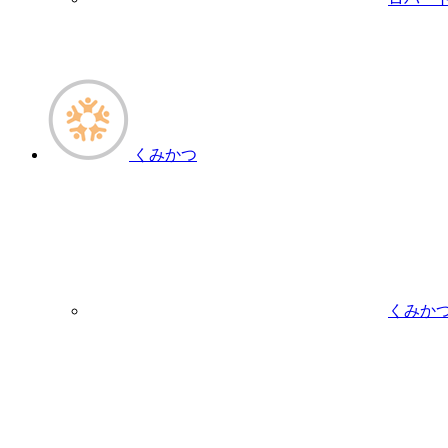
くみかつ
くみか