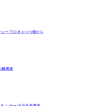
ェーブ21/きゃべつ畑から
/酪農家
B. シナー/大豆生産農家