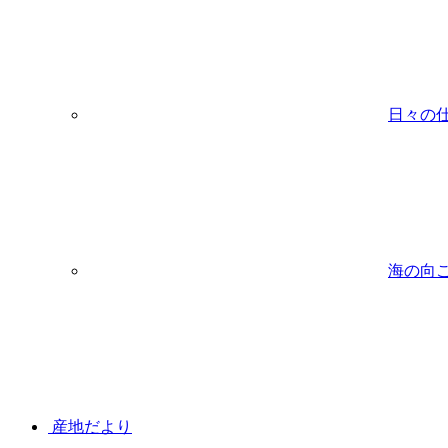
日々の
海の向
産地だより