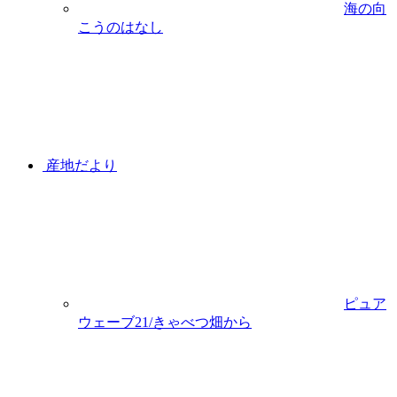
海の向
こうのはなし
産地だより
ピュア
ウェーブ21/きゃべつ畑から