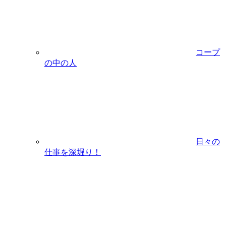
コープ
の中の人
日々の
仕事を深堀り！