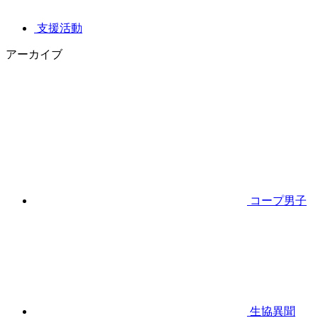
支援活動
アーカイブ
コープ男子
生協異聞