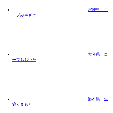
宮崎県：コ
ープみやざき
大分県：コ
ープおおいた
熊本県：生
協くまもと