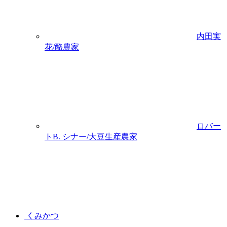
内田実
花/酪農家
ロバー
トB. シナー/大豆生産農家
くみかつ