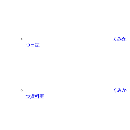
くみか
つ日誌
くみか
つ資料室