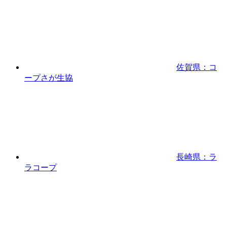
佐賀県：コ
ープさが生協
長崎県：ラ
ラコープ