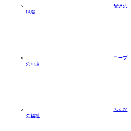
配達の
現場
コープ
のお店
みんな
の福祉