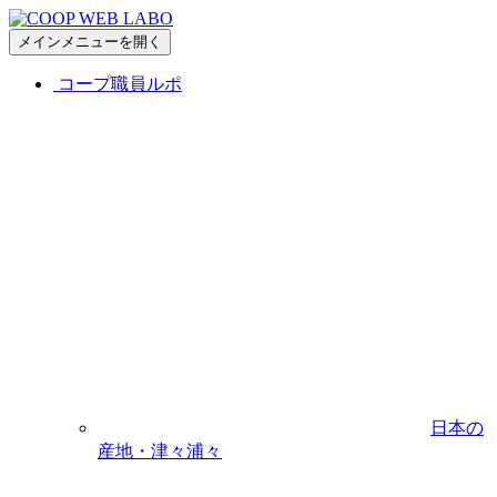
メインメニューを開く
コープ職員ルポ
日本の
産地・津々浦々