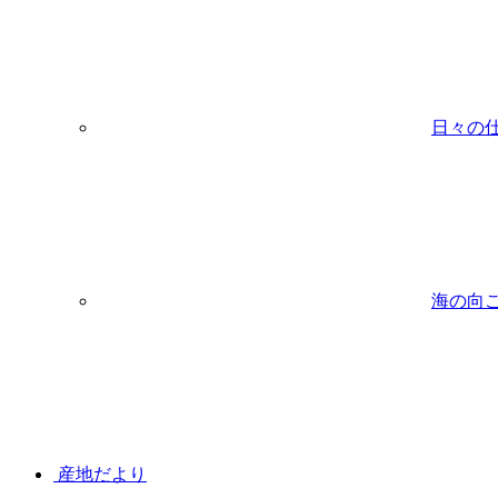
日々の
海の向
産地だより