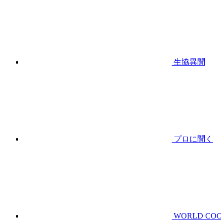
生協異聞
プロに聞く
WORLD CO