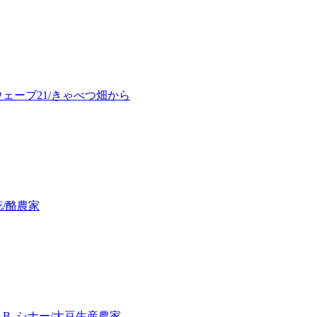
ェーブ21/きゃべつ畑から
/酪農家
B. シナー/大豆生産農家