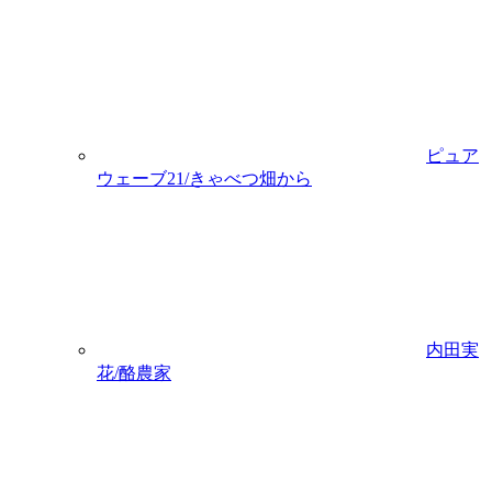
ピュア
ウェーブ21/きゃべつ畑から
内田実
花/酪農家