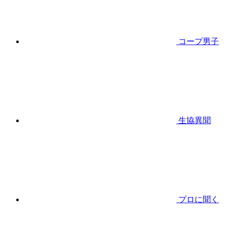
コープ男子
生協異聞
プロに聞く