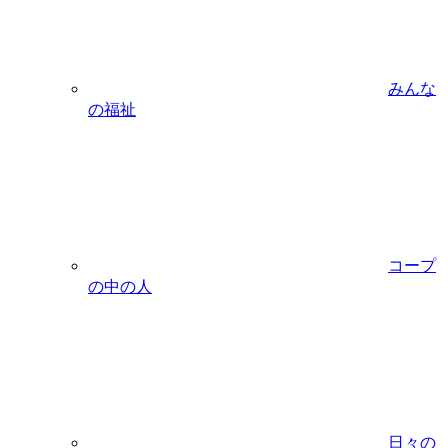
みんな
の福祉
コープ
の中の人
日々の