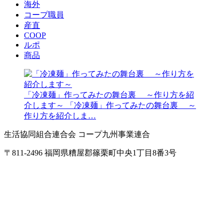
海外
コープ職員
産直
COOP
ルポ
商品
「冷凍麺」作ってみたの舞台裏 ～作り方を紹
介します～
「冷凍麺」作ってみたの舞台裏 ～
作り方を紹介しま…
生活協同組合連合会 コープ九州事業連合
〒811-2496 福岡県糟屋郡篠栗町中央1丁目8番3号