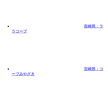
長崎県：ラ
ラコープ
宮崎県：コ
ープみやざき