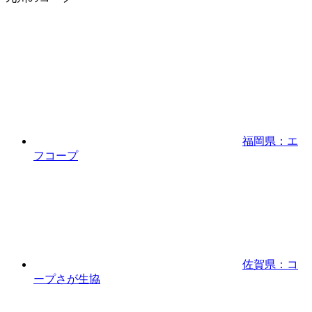
福岡県：エ
フコープ
佐賀県：コ
ープさが生協