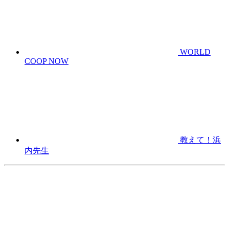
WORLD
COOP NOW
教えて！浜
内先生