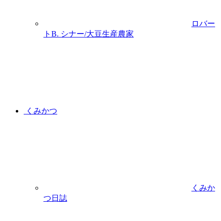
ロバー
トB. シナー/大豆生産農家
くみかつ
くみか
つ日誌