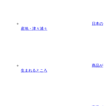
日本の
産地・津々浦々
商品が
生まれるところ