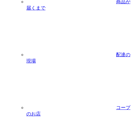
商品が
届くまで
配達の
現場
コープ
のお店