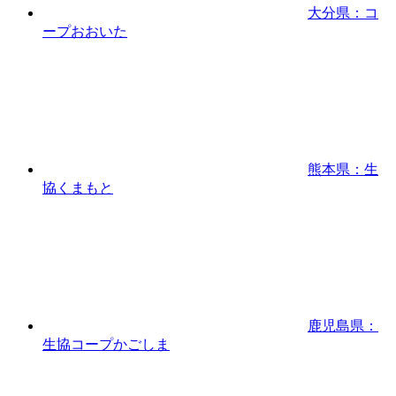
大分県：コ
ープおおいた
熊本県：生
協くまもと
鹿児島県：
生協コープかごしま