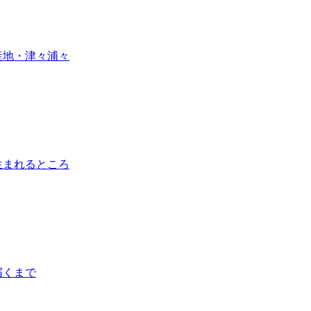
産地・津々浦々
生まれるところ
届くまで