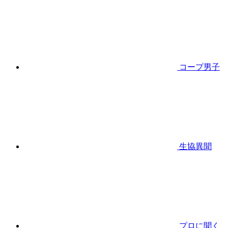
コープ男子
生協異聞
プロに聞く