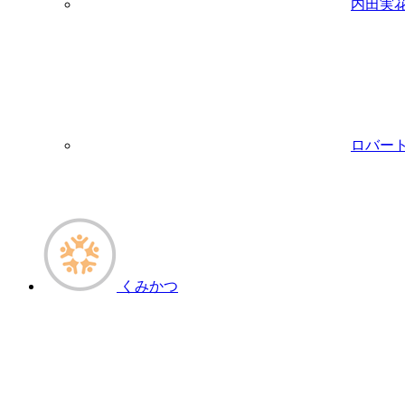
内田実花
ロバート
くみかつ