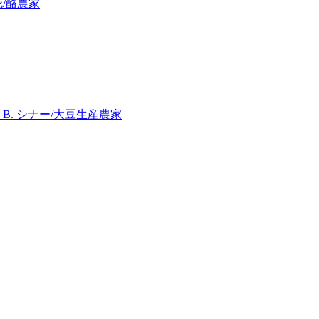
/酪農家
B. シナー/大豆生産農家