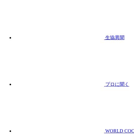
生協異聞
プロに聞く
WORLD CO