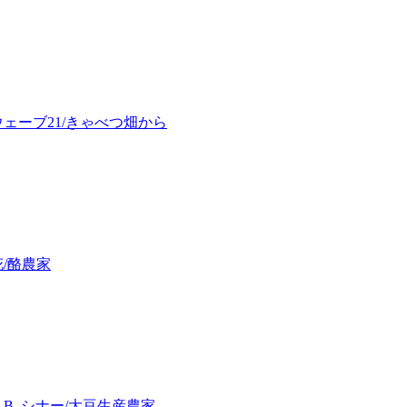
ェーブ21/きゃべつ畑から
/酪農家
B. シナー/大豆生産農家