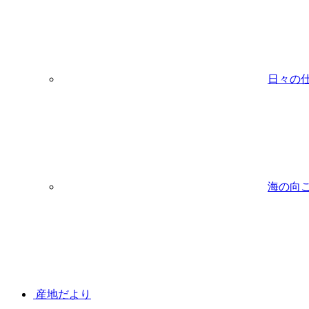
日々の
海の向
産地だより